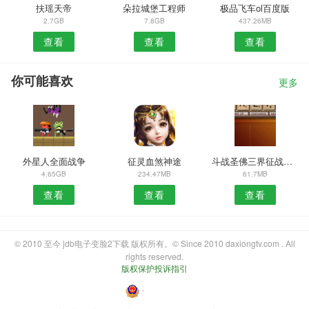
扶瑶天帝
朵拉城堡工程师
极品飞车ol百度版
2.7GB
7.8GB
437.26MB
查看
查看
查看
你可能喜欢
更多
外星人全面战争
征灵血煞神途
斗战圣佛三界征战手游
4.65GB
234.47MB
61.7MB
查看
查看
查看
© 2010 至今 jdb电子变脸2下载 版权所有。© Since 2010 daxiongtv.com . All
rights reserved.
版权保护投诉指引
・