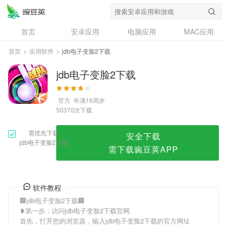
jdb电子变脸2下载
首页
安卓应用
电脑应用
MAC应用
资讯
专题
设计奖
创意应用
首页
>
应用软件
>
jdb电子变脸2下载
问答
jdb电子变脸2下载
官方
年满16周岁
次下载
50370
需优先下载
安全下载
jdb电子变脸2下载
需下载豌豆荚APP
软件教程
🏢jdb电子变脸2下载🏢
❥第一步：访问jdb电子变脸2下载官网
首先，打开您的浏览器，输入jdb电子变脸2下载的官方网址