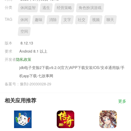
分类
休闲益智
逃生
经营策略
角色扮演游戏
TAG
休闲
趣味
消除
文字
社交
视频
聊天
空间
版本
8.12.13
要求
Android 8.1 以上
开发者
隐私政策
jdb电子变脸2下载v9.2.0(官方)APP下载安装IOS/安卓通用版/手
机app下载-七故事网
备案号：豫B2-20030028-29
相关应用推荐
更多