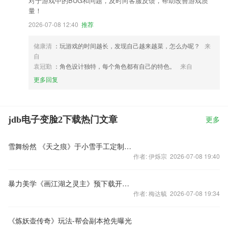
对于游戏中的BUG和问题，及时向客服反馈，帮助改善游戏质
量！
2026-07-08 12:40
推荐
储康清
：玩游戏的时间越长，发现自己越来越菜，怎么办呢？
来
自
袁冠勤
：角色设计独特，每个角色都有自己的特色。
来自
更多回复
jdb电子变脸2下载热门文章
更多
雪舞纷然 《天之痕》于小雪手工定制绝版手办曝光
作者: 伊烁宗 2026-07-08 19:40
暴力美学《画江湖之灵主》预下载开启送大礼包
作者: 梅达毓 2026-07-08 19:34
《炼妖壶传奇》玩法-帮会副本抢先曝光