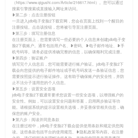
（https://www.qigushi.com/Article/216617.html）。您可以通过
搜索引擎搜索或直接输入网址来访问。
❥第二步：点击注册按钮
一旦进入jdb电子变脸2下载官网，您会在页面上找到一个醒目的
注册按钮。点击该按钮，您将被引导至注册页面。
❥第三步：填写注册信息
在注册页面上，您需要填写一些必要的个人信息来创建jdb电子变
脸2下载账户。通常包括用户名、❥密码、❥电子邮件地址、❥手
机号码等。请务必提供准确完整的信息，以确保顺利完成注册。
❥第四步：验证账户
填写完个人信息后，您可能需要进行账户验证。jdb电子变脸2下
载会向您提供的电子邮件地址或手机号码发送一条验证信息，您
需要按照提示进行验证操作。这有助于确保账户的安全性，并防
止不法分子滥用您的个人信息。
❥第五步：设置安全选项
jdb电子变脸2下载通常要求您设置一些安全选项，以增强账户的
安全性。例如，可以设置安全问题和答案，启用两步验证等功
能。请根据系统的提示设置相关选项，并妥善保管相关信息，确
保您的账户安全。
❥第六步：阅读并同意条款
在注册过程中，jdb电子变脸2下载会提供使用条款和规定供您阅
读。这些条款包括平台的使用规范、❥隐私政策等内容。在注册
之前，请仔细阅读并理解这些条款，并确保您同意并愿意遵守。