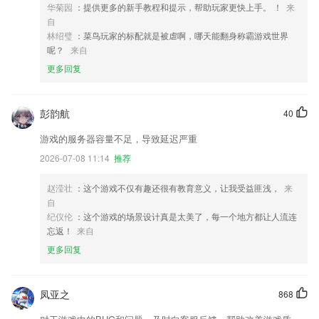
华菊园
：提供更多的新手教程和提示，帮助玩家更快上手。 ！
来
自
林绍璧
：菜鸟玩家的标配就是被虐啊，哪天能翻身称霸游戏世界
呢？
来自
更多回复
彭韵航
40
游戏的服务器容量不足，导致延迟严重
2026-07-08 11:14
推荐
赵滢壮
：这个游戏不仅有趣还很有教育意义，让我受益匪浅，
来
自
纪仪伦
：这个游戏的场景设计真是太美了，每一个地方都让人流连
忘返！
来自
更多回复
凤亚之
868