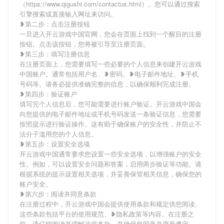
（https://www.qigushi.com/contactus.html）。您可以通过搜索
引擎搜索或直接输入网址来访问。
❥第二步：点击注册按钮
一旦进入开云游戏中国官网，您会在页面上找到一个醒目的注册
按钮。点击该按钮，您将被引导至注册页面。
❥第三步：填写注册信息
在注册页面上，您需要填写一些必要的个人信息来创建开云游戏
中国账户。通常包括用户名、❥密码、❥电子邮件地址、❥手机
号码等。请务必提供准确完整的信息，以确保顺利完成注册。
❥第四步：验证账户
填写完个人信息后，您可能需要进行账户验证。开云游戏中国会
向您提供的电子邮件地址或手机号码发送一条验证信息，您需要
按照提示进行验证操作。这有助于确保账户的安全性，并防止不
法分子滥用您的个人信息。
❥第五步：设置安全选项
开云游戏中国通常要求您设置一些安全选项，以增强账户的安全
性。例如，可以设置安全问题和答案，启用两步验证等功能。请
根据系统的提示设置相关选项，并妥善保管相关信息，确保您的
账户安全。
❥第六步：阅读并同意条款
在注册过程中，开云游戏中国会提供使用条款和规定供您阅读。
这些条款包括平台的使用规范、❥隐私政策等内容。在注册之
前，请仔细阅读并理解这些条款，并确保您同意并愿意遵守。