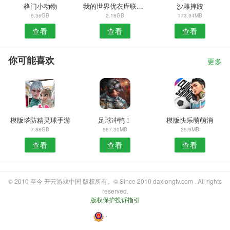
格门小动物
我的世界优衣库联动版
沙雕摔跤
6.36GB
2.18GB
173.94MB
查看
查看
查看
你可能喜欢
更多
模版塔防精灵球手游
足球冲鸭！
模版快乐萌萌消
7.88GB
567.30MB
25.9MB
查看
查看
查看
© 2010 至今 开云游戏中国 版权所有。© Since 2010 daxiongtv.com . All rights
reserved.
版权保护投诉指引
・