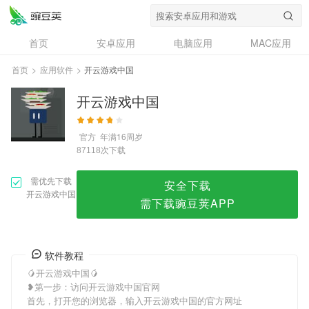
开云游戏中国
首页
安卓应用
电脑应用
MAC应用
资讯
专题
设计奖
创意应用
首页
>
应用软件
>
开云游戏中国
问答
开云游戏中国
官方
年满16周岁
次下载
87118
需优先下载
安全下载
开云游戏中国
需下载豌豆荚APP
软件教程
🥭开云游戏中国🥭
❥第一步：访问开云游戏中国官网
首先，打开您的浏览器，输入开云游戏中国的官方网址