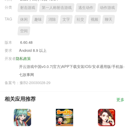
分类
射击游戏
第一人称射击游戏
逃生动作
动作游戏
TAG
休闲
趣味
消除
文字
社交
视频
聊天
空间
版本
6.60.48
要求
Android 8.9 以上
开发者
隐私政策
开云游戏中国v0.0.7(官方)APP下载安装IOS/安卓通用版/手机版-
七故事网
备案号：豫B2-20030028-29
相关应用推荐
更多