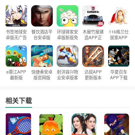
书签地球安
餐饮酒店平
环球驿家安
木屋竹屋建
116格兰仕
卓版无广告
台安卓版
卓版新版免
造APP正
居家APP
官方正版
2026版
费下载
版2026
手机版
e蓉江APP
快捷奏安卓
射洪容兴物
达叔APP
华夏召车
最新版
版官网版
业安卓版客
更新版本
APP下载
户端
2026
安装2026
相关下载