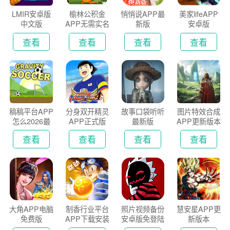
LMIR安卓版
榆林公积金
悄悄说APP最
美家lifeAPP
中文版
APP无需实名
新版
安卓版
认证版
查看
查看
查看
查看
稿稿平台APP
分身双开精灵
故事口袋听听
图片特效合成
怎么2026最
APP正式版
最新版
APP更新版本
新版
2026
查看
查看
查看
查看
大角APP电脑
制香行业平台
照片视频备份
慧安星APP更
免费版
APP下载安装
安卓版免登陆
新版本
2026
版