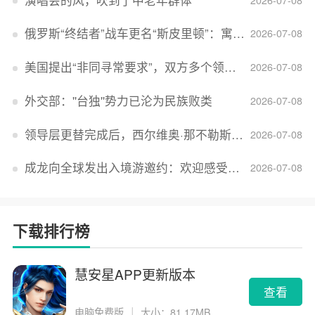
俄罗斯“终结者”战车更名“斯皮里顿”：寓意强大可靠，彰显俄精神力量
2026-07-08
美国提出“非同寻常要求”，双方多个领域分歧依旧，印美贸易谈判进入“关键阶段”
2026-07-08
外交部：''台独''势力已沦为民族败类
2026-07-08
领导层更替完成后，西尔维奥·那不勒斯出任Lucid首席执行官
2026-07-08
成龙向全球发出入境游邀约：欢迎感受无滤镜的真实中国
2026-07-08
下载排行榜
慧安星APP更新版本
查看
电脑免费版
｜
大小：81.17MB