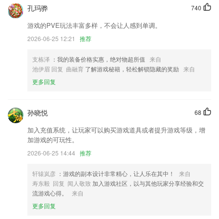
孔玛骅
740
增加话题模块
游戏的PVE玩法丰富多样，不会让人感到单调。
更新应用图标
2026-06-25 12:21
推荐
应用渡劫过程中必须首先卸载，然后才能正常安装；因此，请确保你已经
对应用的数据做了备份。开发者不对任何数据丢失的情况负责。
支栋泽
：我的装备价格实惠，绝对物超所值
来自
增加用户幸运大抽奖增强调查问卷模块
池伊眉 回复 曲融育
了解游戏秘籍，轻松解锁隐藏的奖励
来自
修复链接第三方分享出错
更多回复
联系我们
以上就是百采网hk百彩网的介绍，如果您喜欢这款软件，您可以到应用
孙晓悦
68
商店进行打分评论，说出您的使用经历，以帮助我们更好的对产品进行优
化修改。
加入充值系统，让玩家可以购买游戏道具或者提升游戏等级，增
加游戏的可玩性。
2026-06-25 14:44
推荐
轩辕岚彦
：游戏的副本设计非常精心，让人乐在其中！
来自
寿东毅 回复 闻人敬致
加入游戏社区，以与其他玩家分享经验和交
流游戏心得。
来自
更多回复