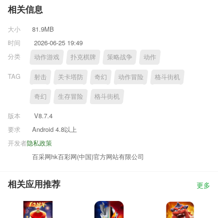
相关信息
大小
81.9MB
时间
2026-06-25 19:49
分类
动作游戏
扑克棋牌
策略战争
动作
TAG
射击
关卡塔防
奇幻
动作冒险
格斗街机
奇幻
生存冒险
格斗街机
版本
V8.7.4
要求
Android 4.8以上
开发者
隐私政策
百采网hk百彩网(中国)官方网站有限公司
相关应用推荐
更多