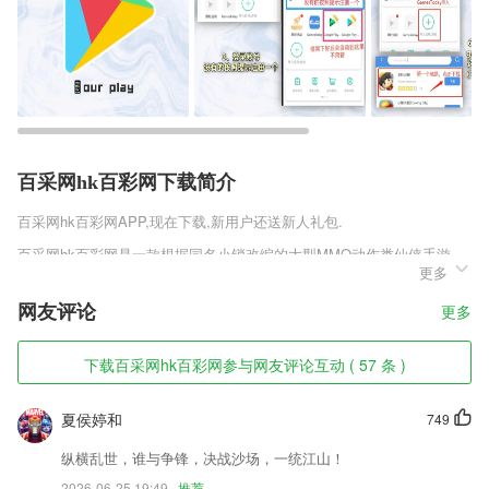
百采网hk百彩网下载简介
百采网hk百彩网
APP,现在下载,新用户还送新人礼包.
百采网hk百彩网是一款根据同名小锁改编的大型MMO动作类仙侠手游，
更多
采用最为真实的书本描写，将游戏中的热血战斗场景做到了极致，各种毁
灭一切的强大力量等你来游玩体验，采用小说原版剧情，你可以在游戏中
网友评论
更多
扮演主角享受吊打一切的极致畅快，还有哪些扮猪吃虎的精彩玩法等你来
游玩。
下载百采网hk百彩网参与网友评论互动 ( 57 条 )
百采网hk百彩网软件特色
1,互动式学习,物理化学作业,考试不再愁,学习一点即通
夏侯婷和
749
2,错题自动备案，随时随地收藏做笔记，哪里不会点哪里！
纵横乱世，谁与争锋，决战沙场，一统江山！
3,【顺丰唯一官方承运商】
2026-06-25 19:49
推荐