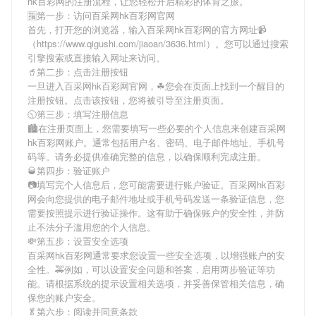
hk百彩网
的注册流程，让您轻松开启精彩的体育之旅。
🈯第一步：访问百采网hk百彩网官网
首先，打开您的浏览器，输入
百采网hk百彩网
的官方网址📹
（https://www.qigushi.com/jiaoan/3636.html）。您可以通过搜索
引擎搜索或直接输入网址来访问。
🥤第二步：点击注册按钮
一旦进入
百采网hk百彩网
官网，☘您会在页面上找到一个醒目的
注册按钮。点击该按钮，您将被引导至注册页面。
🕥第三步：填写注册信息
🏙在注册页面上，您需要填写一些必要的个人信息来创建
百采网
hk百彩网
账户。通常包括用户名、密码、电子邮件地址、手机号
码等。请务必提供准确完整的信息，以确保顺利完成注册。
🥃第四步：验证账户
📷填写完个人信息后，您可能需要进行账户验证。
百采网hk百彩
网
会向您提供的电子邮件地址或手机号码发送一条验证信息，您
需要按照提示进行验证操作。这有助于确保账户的安全性，并防
止不法分子滥用您的个人信息。
💸第五步：设置安全选项
百采网hk百彩网
通常要求您设置一些安全选项，以增强账户的安
全性。🚕例如，可以设置安全问题和答案，启用两步验证等功
能。请根据系统的提示设置相关选项，并妥善保管相关信息，确
保您的账户安全。
🥬第六步：阅读并同意条款