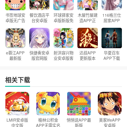
书签地球安
餐饮酒店平
环球驿家安
木屋竹屋建
116格兰仕
卓版无广告
台安卓版
卓版新版免
造APP正
居家APP
官方正版
2026版
费下载
版2026
手机版
e蓉江APP
快捷奏安卓
射洪容兴物
达叔APP
华夏召车
最新版
版官网版
业安卓版客
更新版本
APP下载
户端
2026
安装2026
相关下载
LMIR安卓版
榆林公积金
悄悄说APP最
美家lifeAPP
中文版
APP无需实名
新版
安卓版