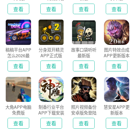
认证版
查看
查看
查看
查看
稿稿平台APP
分身双开精灵
故事口袋听听
图片特效合成
怎么2026最
APP正式版
最新版
APP更新版本
新版
2026
查看
查看
查看
查看
大角APP电脑
制香行业平台
照片视频备份
慧安星APP更
免费版
APP下载安装
安卓版免登陆
新版本
2026
版
查看
查看
查看
查看