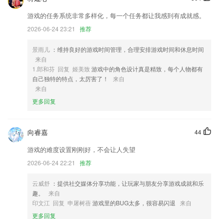
2,根据提供的趣味游戏，打开就能马上学习
游戏的任务系统非常多样化，每一个任务都让我感到有成就感。
3,质量保障，价格透明，低价直销
2026-06-24 23:21
推荐
4,提供复工防疫知识的学习，以视频直播的方式去学习相关的内容。
景雨儿
：维持良好的游戏时间管理，合理安排游戏时间和休息时间
5,每日、每周跟进工作一目了然,便于总结采取下一步销售策略
来自
6,通过APP更新固件
1.郎和芬 回复 姬美致
游戏中的角色设计真是精致，每个人物都有
自己独特的特点，太厉害了！
来自
国民彩票app安卓版官网下载软件优势
来自
1.软件整合各类资源，
更多回复
2.一键更换视频背景！
3.出国语言考试、背景提升、材料准备、院校申请、签证办理
向睿嘉
44
4.每日精选优质内容，推荐给你最热门、最有意思的海内外资讯。
游戏的难度设置刚刚好，不会让人失望
5.合理设置了简洁优美的界面让你时时刷题；
2026-06-24 22:21
推荐
6.·根据日语讲解课程，点播就能马上观看课程
云威舒
：提供社交媒体分享功能，让玩家与朋友分享游戏成就和乐
国民彩票app安卓版官网下载更新了什么?
趣。
来自
印文江 回复 申屠树蓓
游戏里的BUG太多，很容易闪退
来自
图片上传兼容问题
更多回复