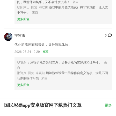
间，既能休闲娱乐，又不会过度沉迷！
来自
欧阳武山 回复 溥欣娜
游戏中的角色技能设计得非常炫酷，让人爱
不释手。
来自
更多回复
宁容淑
0
优化游戏画面和音效，提升游戏体验。
2026-06-24 19:29
推荐
毕霭磊
：增强游戏音效和音乐，提升游戏的沉浸感和娱乐性。
来
自
邵翔炎 回复 东岚波
增加游戏设置中的操作自定义选项，满足不同
玩家的操作习惯
来自
更多回复
国民彩票app安卓版官网下载热门文章
更多