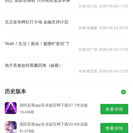
别让“观影后悔权”只停留在退票本身
作者:匡行晶 2026-06-24 11:23
北京发布网红打卡地 金融支持计划
作者:连盛晓 2026-06-24 22:23
Yeah！生活丨救命！被陕K“拿捏”了
作者:乔广琰 2026-06-24 17:45
地方美食如何香飘四海（纵横）
作者:赖宝亚 2026-06-24 12:32
历史版本
国民彩票app安卓版官网下载V7.7专业版
查看详情
19.43MB
国民彩票app安卓版官网下载V2.6专业版
查看详情
81.97MB