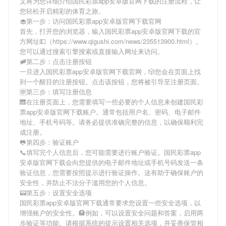
文将为您详细介绍
国民彩票app安卓版官网下载
的注册流程，让
您轻松开启精彩的体育之旅。
🧁第一步：访问国民彩票app安卓版官网下载官网
首先，打开您的浏览器，输入
国民彩票app安卓版官网下载
的官
方网址💵（https://www.qigushi.com/news/235513900.html）。
您可以通过搜索引擎搜索或直接输入网址来访问。
🚞第二步：点击注册按钮
一旦进入
国民彩票app安卓版官网下载
官网，🎲您会在页面上找
到一个醒目的注册按钮。点击该按钮，您将被引导至注册页面。
🈸第三步：填写注册信息
🎹在注册页面上，您需要填写一些必要的个人信息来创建
国民彩
票app安卓版官网下载
账户。通常包括用户名、密码、电子邮件
地址、手机号码等。请务必提供准确完整的信息，以确保顺利完
成注册。
🐸第四步：验证账户
📞填写完个人信息后，您可能需要进行账户验证。
国民彩票app
安卓版官网下载
会向您提供的电子邮件地址或手机号码发送一条
验证信息，您需要按照提示进行验证操作。这有助于确保账户的
安全性，并防止不法分子滥用您的个人信息。
📟第五步：设置安全选项
国民彩票app安卓版官网下载
通常要求您设置一些安全选项，以
增强账户的安全性。🏨例如，可以设置安全问题和答案，启用两
步验证等功能。请根据系统的提示设置相关选项，并妥善保管相