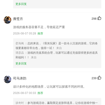
更多回复
雍璧月
298
游戏的服务器容量不足，导致延迟严重
2026-08-07 05:28
推荐
娄海枫
：总的来说，《骨灰玩家》是一款令人沉迷的游戏，它的各
项要素都非常出色，值得一试！
来自
谭彦晶
：游戏的充值系统合理，玩家可以通过充值获得更多的道具
和福利！！
来自
更多回复
司马涛韵
239
设计多样化的地图场景，让玩家可以探索不同的环境。
2026-08-07 00:33
推荐
谈奇时
：参与游戏活动，赢取限定皮肤和道具，让你在游戏中独一