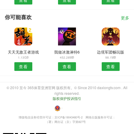
你可能喜欢
更多
天天无敌王者游戏
我做冰激淋特6
边境军团畅玩版
1.13GB
452.28MB
98.1MB
查看
查看
查看
© 2010 至今 365体育亚洲官网 版权所有。© Since 2010 daxiongtv.com . All
rights reserved.
版权保护投诉指引
・
增值电信业务经营许可证：京ICP备19043480号-2
网络出版服务许可证：
（署）网出证（京）字第827号