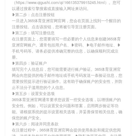
（https://www.qigushi.com/qi/166135379915245.html）。您可
以通过搜索引擎搜索或直接输入网址来访问。
❥第二步：点击注册按钮
一旦进入365体育亚洲官网官网，您会在页面上找到一个醒目的
注册按钮。点击该按钮，您将被引导至注册页面。
❥第三步：填写注册信息
在注册页面上，您需要填写一些必要的个人信息来创建365体育
亚洲官网账户。通常包括用户名、❥密码、❥电子邮件地址、❥
手机号码等。请务必提供准确完整的信息，以确保顺利完成注
册。
❥第四步：验证账户
填写完个人信息后，您可能需要进行账户验证。365体育亚洲官
网会向您提供的电子邮件地址或手机号码发送一条验证信息，您
需要按照提示进行验证操作。这有助于确保账户的安全性，并防
止不法分子滥用您的个人信息。
❥第五步：设置安全选项
365体育亚洲官网通常要求您设置一些安全选项，以增强账户的
安全性。例如，可以设置安全问题和答案，启用两步验证等功
能。请根据系统的提示设置相关选项，并妥善保管相关信息，确
保您的账户安全。
❥第六步：阅读并同意条款
在注册过程中，365体育亚洲官网会提供使用条款和规定供您阅
读。这些条款包括平台的使用规范、❥隐私政策等内容。在注册