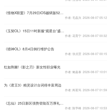
《怪物X联盟》7月29日iOS越狱版52区开服公告
作者: 毛磊兴 2026-08-07 05:12
《玉契OL》15日11时新服“观星台”盛大开启
作者: 花育宁 2026-08-07 00:32
《猎神OL》8月4日例行维护公告
作者: 张贞罡 2026-08-07 00:15
红如荆棘!《影之刃》新女性职业曝光
作者: 鲍嘉泰 2026-08-07 10:01
为《君王3》精灵设计台词得丰富周边
作者: 阎茗筠 2026-08-07 01:59
《忘仙》25日新区强势登陆百万厚礼荣耀绽放
作者: 陈亨峰 2026-08-07 10:53