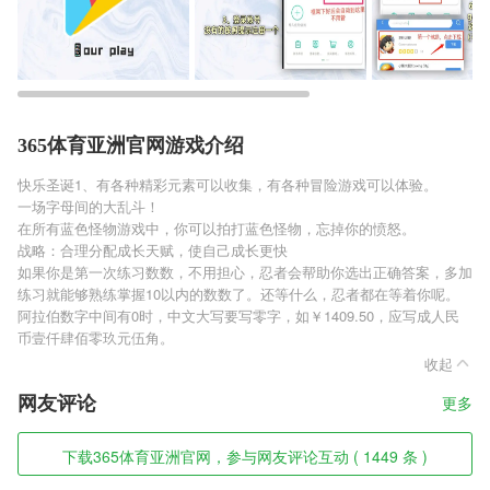
365体育亚洲官网游戏介绍
快乐圣诞1、有各种精彩元素可以收集，有各种冒险游戏可以体验。
一场字母间的大乱斗！
在所有蓝色怪物游戏中，你可以拍打蓝色怪物，忘掉你的愤怒。
战略：合理分配成长天赋，使自己成长更快
如果你是第一次练习数数，不用担心，忍者会帮助你选出正确答案，多加
练习就能够熟练掌握10以内的数数了。还等什么，忍者都在等着你呢。
阿拉伯数字中间有0时，中文大写要写零字，如￥1409.50，应写成人民
币壹仟肆佰零玖元伍角。
收起
网友评论
更多
下载365体育亚洲官网，参与网友评论互动 ( 1449 条 )