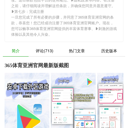
之前，请仔细阅读并理解这些条款，并确保您同意并愿意遵守。
❥第七步：完成注册
一旦您完成了所有必要的步骤，并同意了365体育亚洲官网的条
款，恭喜您！您已经成功注册了365体育亚洲官网账户。现在，
您可以畅享365体育亚洲官网提供的丰富体育赛事、❥刺激的游戏
体验以及其他令人兴奋。
简介
评论(713)
热门文章
历史版本
365体育亚洲官网最新版截图