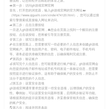
册流程，让您轻松开启精彩的体育之旅。
🥪第一步：访问gh游戏官网官网
首先，打开您的浏览器，输入
gh游戏官网
的官方网址🐋
（https://www.qigushi.com/xinde/474120.html）。您可以通过搜
索引擎搜索或直接输入网址来访问。
🚙第二步：点击注册按钮
一旦进入
gh游戏官网
官网，🚘您会在页面上找到一个醒目的注册
按钮。点击该按钮，您将被引导至注册页面。
🍨第三步：填写注册信息
🌽在注册页面上，您需要填写一些必要的个人信息来创建
gh游戏
官网
账户。通常包括用户名、密码、电子邮件地址、手机号码
等。请务必提供准确完整的信息，以确保顺利完成注册。
🍂第四步：验证账户
🍏填写完个人信息后，您可能需要进行账户验证。
gh游戏官网
会
向您提供的电子邮件地址或手机号码发送一条验证信息，您需要
按照提示进行验证操作。这有助于确保账户的安全性，并防止不
法分子滥用您的个人信息。
📐第五步：设置安全选项
gh游戏官网
通常要求您设置一些安全选项，以增强账户的安全
性。🔴例如，可以设置安全问题和答案，启用两步验证等功能。
请根据系统的提示设置相关选项，并妥善保管相关信息，确保您
的账户安全。
🌎第六步：阅读并同意条款