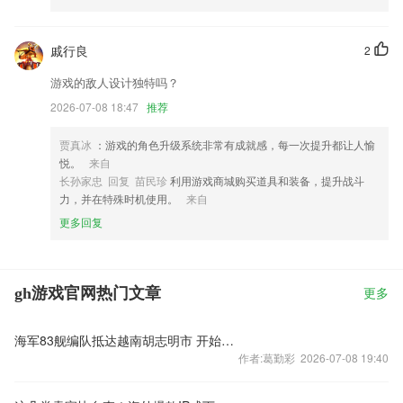
戚行良
2
游戏的敌人设计独特吗？
2026-07-08 18:47
推荐
贾真冰
：游戏的角色升级系统非常有成就感，每一次提升都让人愉
悦。
来自
长孙家忠 回复 苗民珍
利用游戏商城购买道具和装备，提升战斗
力，并在特殊时机使用。
来自
更多回复
gh游戏官网热门文章
更多
海军83舰编队抵达越南胡志明市 开始为期4天的友好访问
作者:葛勤彩 2026-07-08 19:40