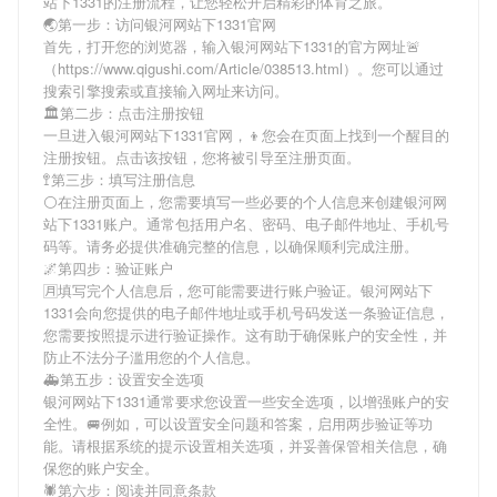
站下1331
的注册流程，让您轻松开启精彩的体育之旅。
🌏第一步：访问银河网站下1331官网
首先，打开您的浏览器，输入
银河网站下1331
的官方网址🚨
（https://www.qigushi.com/Article/038513.html）。您可以通过
搜索引擎搜索或直接输入网址来访问。
🏛第二步：点击注册按钮
一旦进入
银河网站下1331
官网，👦您会在页面上找到一个醒目的
注册按钮。点击该按钮，您将被引导至注册页面。
🚏第三步：填写注册信息
⚪在注册页面上，您需要填写一些必要的个人信息来创建
银河网
站下1331
账户。通常包括用户名、密码、电子邮件地址、手机号
码等。请务必提供准确完整的信息，以确保顺利完成注册。
🌌第四步：验证账户
🈷填写完个人信息后，您可能需要进行账户验证。
银河网站下
1331
会向您提供的电子邮件地址或手机号码发送一条验证信息，
您需要按照提示进行验证操作。这有助于确保账户的安全性，并
防止不法分子滥用您的个人信息。
🚑第五步：设置安全选项
银河网站下1331
通常要求您设置一些安全选项，以增强账户的安
全性。🚐例如，可以设置安全问题和答案，启用两步验证等功
能。请根据系统的提示设置相关选项，并妥善保管相关信息，确
保您的账户安全。
🕷第六步：阅读并同意条款