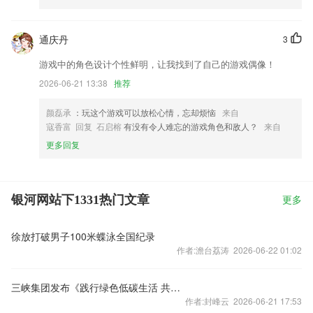
通庆丹
3
游戏中的角色设计个性鲜明，让我找到了自己的游戏偶像！
2026-06-21 13:38
推荐
颜磊承
：玩这个游戏可以放松心情，忘却烦恼
来自
寇香富 回复 石启榕
有没有令人难忘的游戏角色和敌人？
来自
更多回复
银河网站下1331热门文章
更多
徐放打破男子100米蝶泳全国纪录
作者:澹台荔涛 2026-06-22 01:02
三峡集团发布《践行绿色低碳生活 共建人类美丽家园》倡议
作者:封峰云 2026-06-21 17:53