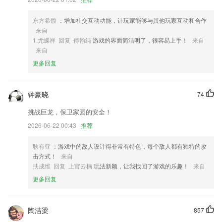
质VR游戏；
4,优化市场应用下载速度。
东方希馥
：增加社交互动功能，让玩家能够与其他玩家互动和合作
来自
5,传播信息多元化；
1.尤蝶祥 回复 傅翰纯
游戏的界面简洁明了，很容易上手！
来自
6,◆关注的书籍实时更新，热乎乎的提示立即飞到你手
来自
更多回复
银河网站下1331软件优势
1.智能实时口语评分，逐句跟读逐词打分，2265助你攻克“开口”难关
钟豪晓
74
2.收藏薄弱试题，随时排查重做
挑战巨龙，保卫家园的安全！
3.300道健康食谱，让您身体越吃越健康；太极、广场舞、运动养生讲
座，给爱好运动健身的中老年人提供了最丰富的教程。
2026-06-22 00:43
推荐
4.●让家长、学生可以随时随地收到学校、老师所发送的通知、通告等信
耿有亚
：游戏中的敌人设计得非常有特色，每个敌人都有独特的攻
息，支持文字、语音、图片、附件、网址链
击方式！
来自
5.基于学校官方信息系统的建设，数据准确，信息安全，界面更加美观，
扶成维 回复 上官云楠
玩法新颖，让我找回了游戏的乐趣！
来自
使用体验更加流畅
更多回复
6.★优质的地道课程
银河网站下1331更新了什么?
陶洁梁
857
修复崩溃率