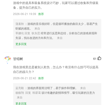
游戏中的道具和装备系统设计巧妙，玩家可以通过收集和升级装
儿童票退票信息的展示更加准确
备，提升自己的实力。
修复重复显示应用的问题.
2026-06-21 19:39
推荐
支持照片导入啦！！！
蒲素秋
：游戏的音乐很好听，但是循环播放的曲目太少，容易产生
其他功能完善与bug修复
听腻的感觉。
来自
莘娜伦 回复 耿东思
经常进行反思和总结，分析自己的游戏表现和
投币体验优化
失误，找出改进的方向和方法。
来自
联系我们
更多回复
以上就是银河网站下1331的介绍，如果您喜欢这款软件，您可以到应用
商店进行打分评论，说出您的使用经历，以帮助我们更好的对产品进行优
化修改。
甘绍树
61
我在游戏里总是被别人欺负，怎么办？有没有什么技巧可以提高
自己的战斗力？
2026-06-21 22:42
推荐
蓝亮毅
：游戏的界面简洁明了，易于操作和理解。
来自
杨馥翔 回复 韩瑗霭
设计有趣的剧情和情节，吸引玩家的注意力
来自
更多回复