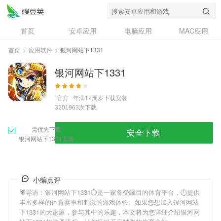
首页
安卓应用
电脑应用
MAC应用
资讯
专题
设计奖
创意应用
首页
>
应用软件
>
银河网站下1331
问答
银河网站下1331
官方
年满12周岁
下载安装
次下载
3201963
需优先下载
安全下载
银河网站下1331安装
小编点评
🕷导语：
银河网站下1331
⏱是一家备受瞩目的体育平台，🕛提供
丰富多样的体育赛事和刺激的游戏体验。如果您想加入
银河网站
下1331
的大家庭，参与其中的乐趣，本文将为您详细介绍
银河网