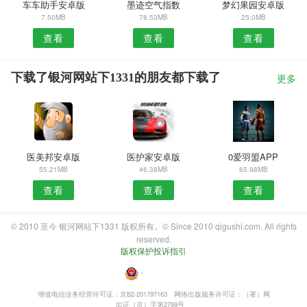
车车助手安卓版
墨迹空气指数
梦幻果园安卓版
7.50MB
78.53MB
25.0MB
查看
查看
查看
下载了银河网站下1331的朋友都下载了
更多
医美邦安卓版
医护家安卓版
0爱羽盟APP
55.21MB
46.38MB
65.98MB
查看
查看
查看
© 2010 至今 银河网站下1331 版权所有。© Since 2010 qigushi.com. All rights
reserved.
版权保护投诉指引
・
增值电信业务经营许可证：京B2-201797163
网络出版服务许可证：（署）网
出证（京）字第2799号