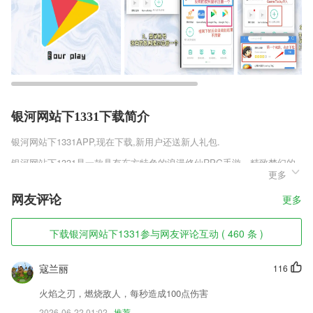
银河网站下1331下载简介
银河网站下1331
APP,现在下载,新用户还送新人礼包.
银河网站下1331是一款具有东方特色的浪漫修仙RPG手游，精致梦幻的
更多
游戏画面，采用最酷炫的3D引擎制作，带给玩家全新的视觉体验，超大
无缝连接地图，设有多种影藏关卡，玩家可自由在其中寻找挑战，获取顶
网友评论
更多
级神器，浪漫情缘系统，邂逅你的今生良缘，对莽荒寻仙录官方版v1.0.1
这款游戏感兴趣的玩家赶紧来趣趣手游网下载体验吧。
下载银河网站下1331参与网友评论互动 ( 460 条 )
银河网站下1331软件特色
1,最科学的课程系统设计：
寇兰丽
116
2,班级圈
火焰之刃，燃烧敌人，每秒造成100点伤害
3,超多云游戏可以线上玩耍，无需下载安装，可以直接在软件内玩耍高品
2026-06-22 01:02
推荐