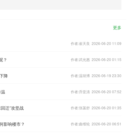
更多
作者:崔天良 2026-06-20 11:09
呢？
作者:武光惠 2026-06-20 01:15
下降
作者:温琰博 2026-06-19 23:30
降温
作者:乔亚清 2026-06-20 07:52
回迁”攻坚战
作者:张菡舒 2026-06-20 01:35
何影响楼市？
作者:曲维轮 2026-06-20 06:51