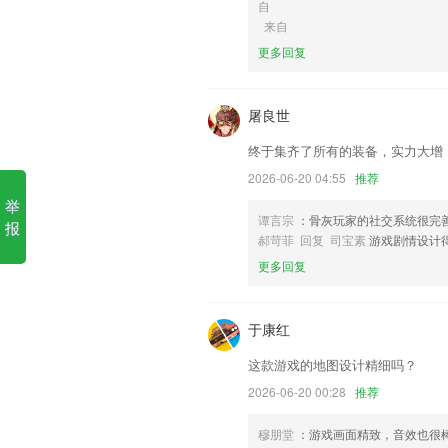
自
6,省钱、省时、更省力；
来自
亚盈官方软件优势
更多回复
1.多种教学的方式一起来使用，能够让孩
2.人数，考点，考试时间等
屠良世
3.语音、图片输入
终于集齐了所有的装备，实力大增
4.·题目详解，非常详细的题目图文讲解
2026-06-20 04:55
推荐
5.新闻资讯，每天不间断地更新新东西，
举
谭言宗
：骨灰玩家的社交系统很完
6.根据所有用户做题数据,系统自动计算题
报
郝苛菲 回复 司宝素
游戏剧情设计
0道题,供你练习,指引你不断提高
更多回复
亚盈官方更新了什么?
短信发送确认时可以把单号加进正文发送
于康红
feed流展示优化
这款游戏的地图设计精细吗？
新增拍照卡点功能；
2026-06-20 00:28
推荐
优化新用户注册填写邀请码流程
新增管理预订内购买付费座位和保险功能
穆朋堂
：游戏画面精致，音效也很