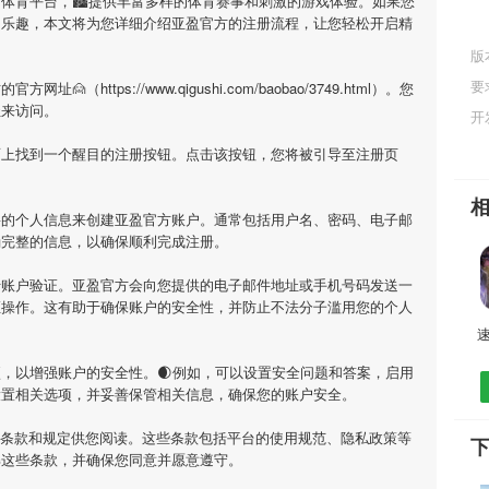
的体育平台，🏙提供丰富多样的体育赛事和刺激的游戏体验。如果您
的乐趣，本文将为您详细介绍
亚盈官方
的注册流程，让您轻松开启精
版
要
方
的官方网址🙍（https://www.qigushi.com/baobao/3749.html）。您
址来访问。
开
面上找到一个醒目的注册按钮。点击该按钮，您将被引导至注册页
要的个人信息来创建
亚盈官方
账户。通常包括用户名、密码、电子邮
确完整的信息，以确保顺利完成注册。
行账户验证。
亚盈官方
会向您提供的电子邮件地址或手机号码发送一
证操作。这有助于确保账户的安全性，并防止不法分子滥用您的个人
速
，以增强账户的安全性。🌒例如，可以设置安全问题和答案，启用
设置相关选项，并妥善保管相关信息，确保您的账户安全。
条款和规定供您阅读。这些条款包括平台的使用规范、隐私政策等
解这些条款，并确保您同意并愿意遵守。