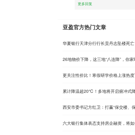
更多回复
亚盈官方热门文章
华夏银行天津分行行长贡丹志坠楼死亡
26地物价下降，这三地“八连降”，你家
更关注性价比！寒假研学价格上涨热度
累计降温超20℃！多地将开启俯冲式
西安市委书记方红卫：打赢“保交楼、保
六大银行集体表态支持房企融资，将如