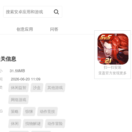
创意应用
问答
相关信息
扫一扫安装
小
31.59MB
亚盈官方发现更多
间
2026-06-20 11:09
类
休闲益智
沙盒
其他游戏
网络游戏
AG
策略
惊悚
动作竞技
休闲
找物解谜
动作冒险