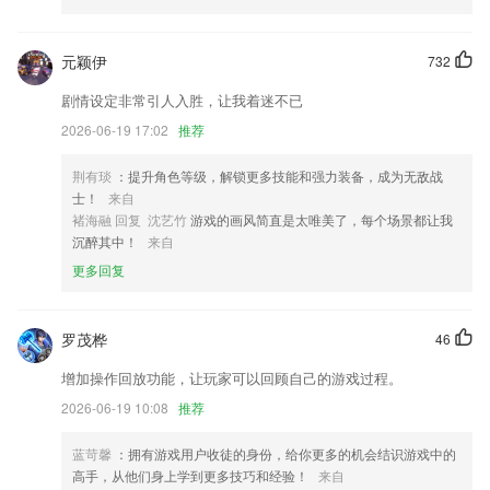
Bug修复和车控体验优化
由于我们对流程进行了优化，并对您的照射报告进行了各种改进，现在保
元颖伊
732
存照射数据要快得多
剧情设定非常引人入胜，让我着迷不已
问答回复支持添加图片
2026-06-19 17:02
推荐
腐，腐次元，腐漫画，腐漫，这里有你喜欢的二次元CP日常。
荆有琰
：提升角色等级，解锁更多技能和强力装备，成为无敌战
修复工作台
士！
来自
联系我们
褚海融 回复 沈艺竹
游戏的画风简直是太唯美了，每个场景都让我
以上就是首页-h365-官方游戏app的介绍，如果您喜欢这款软件，您可以
沉醉其中！
来自
到应用商店进行打分评论，说出您的使用经历，以帮助我们更好的对产品
更多回复
进行优化修改。
罗茂桦
46
增加操作回放功能，让玩家可以回顾自己的游戏过程。
2026-06-19 10:08
推荐
蓝苛馨
：拥有游戏用户收徒的身份，给你更多的机会结识游戏中的
高手，从他们身上学到更多技巧和经验！
来自