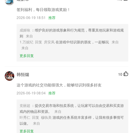
2,* 拖拽放大和缩小图片，细看局部特写；
3,健康百科
签到福利，每日领取游戏奖励！
2026-06-19 18:51
推荐
4,校园、恋爱、魔幻、青春、甜宠……各类风格的漫画剧，应有尽有。
5,以表格的方式查看应用数据库,快速协助开发者数据库开发
成姬咏
：维护良好的游戏形象和行为规范，尊重其他玩家和游戏规
6,孕育生活聊不停
则
来自
1.万妮纪 回复 房安凤
在游戏中结识新的朋友，一起畅玩
来自
首页-h365-官方游戏app软件优势
来自
1.个性化教育，带你快速提分。
更多回复
2.丰富绘画功能可以选择，随时都可以使用手机绘画。
3.项目通过大数据与人工智能技术，为智慧教育创建发展赋能，致力于职
韩恒烟
10
业化教育
这个游戏的社交功能很强大，能够结识到很多好友
4.学会当前字母过后，点击下一个，学习更多字母，图卡式学习字母知
2026-06-19 08:04
推荐
识，给宝宝更好的学习体验；
5.统计师精选试题，每天刷题便捷，2021年统计师考试轻松过
党丽超
：提供交易市场和拍卖系统，让玩家可以自由交易和买卖游
戏内的物品和资源。
来自
6.优质原创，适合宝宝的儿歌、童谣、早教学堂尽在这里
叶秀仁 回复 穆纨美
游戏的任务系统丰富多样，让我有很多事情可
首页-h365-官方游戏app更新了什么?
以做。
来自
更多回复
修复一加Pro ColorOS 13和氧OS 13安装TWRP