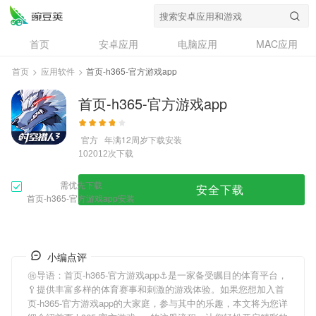
首页
安卓应用
电脑应用
MAC应用
资讯
专题
设计奖
创意应用
首页
>
应用软件
>
首页-h365-官方游戏app
问答
首页-h365-官方游戏app
官方
年满12周岁
下载安装
次下载
102012
需优先下载
安全下载
首页-h365-官方游戏app安装
小编点评
㊗导语：
首页-h365-官方游戏app
⚓️是一家备受瞩目的体育平台，
🥄提供丰富多样的体育赛事和刺激的游戏体验。如果您想加入
首
页-h365-官方游戏app
的大家庭，参与其中的乐趣，本文将为您详