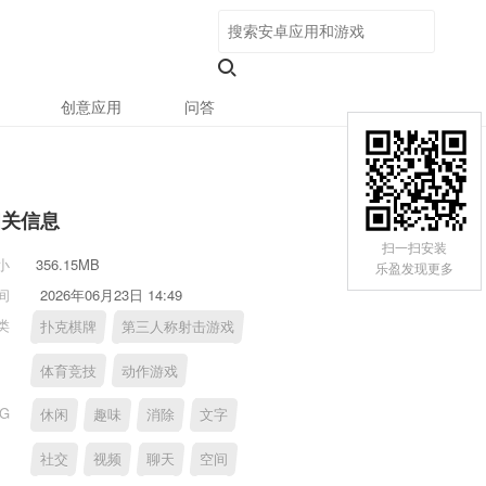
创意应用
问答
相关信息
扫一扫安装
小
356.15MB
乐盈发现更多
间
2026年06月23日 14:49
类
扑克棋牌
第三人称射击游戏
体育竞技
动作游戏
AG
休闲
趣味
消除
文字
社交
视频
聊天
空间