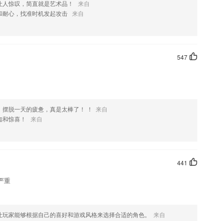
让人惊叹，简直就是艺术品！
来自
和耐心，找准时机发起攻击
来自
547
，摆脱一天的疲惫，真是太棒了！ ！
来自
知和惊喜！
来自
441
严重
让玩家能够根据自己的喜好和游戏风格来选择合适的角色。
来自