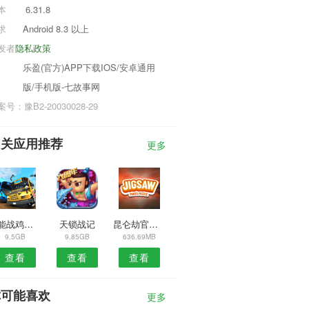
本
6.31.8
求
Android 8.3 以上
发者
隐私政策
乐盈(官方)APP下载IOS/安卓通用
版/手机版-七故事网
号：豫B2-20030028-29
相关应用推荐
更多
超能战鸡华为版
天锁战记
昆仑劫官方版
9.5GB
9.85GB
636.69MB
查看
查看
查看
你可能喜欢
更多