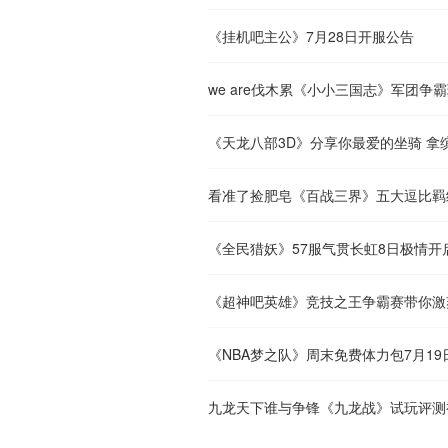
《挂机吧主公》7月28日开服公告
we are伐木累《小小三国志》军团争
《天龙八部3D》分享你最爱的坐骑 拿
看准了捡肥皂《百战三界》五大逗比羁
《全民猎妖》57服气贯长虹8日极情开
《超神吧英雄》竞技之王争霸赛带你激
《NBA梦之队》周末免费体力包7月19
九龙天下谁与争锋《九龙战》试玩评测