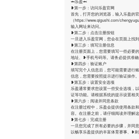
🦈乐盈🦈
❥第一步：访问乐盈官网
首先，打开您的浏览器，输入乐盈的
（https://www.qigushi.com/ch
输入网址来访问。
❥第二步：点击注册按钮
一旦进入乐盈官网，您会在页面上找
❥第三步：填写注册信息
在注册页面上，您需要填写一些必要的
地址、❥手机号码等。请务必提供准确
❥第四步：验证账户
填写完个人信息后，您可能需要进行
信息，您需要按照提示进行验证操作
❥第五步：设置安全选项
乐盈通常要求您设置一些安全选项，
证等功能。请根据系统的提示设置相
❥第六步：阅读并同意条款
在注册过程中，乐盈会提供使用条款
容。在注册之前，请仔细阅读并理解
❥第七步：完成注册
一旦您完成了所有必要的步骤，并同
以畅享乐盈提供的丰富体育赛事、❥刺