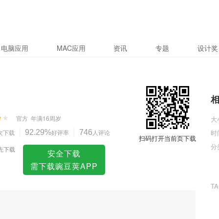
电脑应用
MAC应用
资讯
专题
设计奖
官方
年满16周岁
大
次下载
92.29%
好评率
746
人评论
时
扫码打开当前页下载
分
先下载
安全下载
需下载豌豆荚APP
T