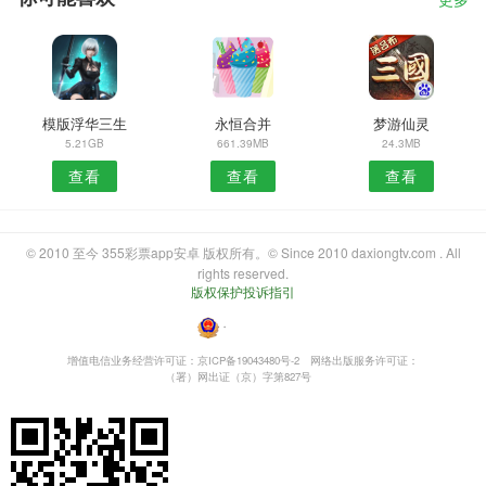
更多
模版浮华三生
永恒合并
梦游仙灵
5.21GB
661.39MB
24.3MB
查看
查看
查看
© 2010 至今 355彩票app安卓 版权所有。© Since 2010 daxiongtv.com . All
rights reserved.
版权保护投诉指引
・
增值电信业务经营许可证：京ICP备19043480号-2
网络出版服务许可证：
（署）网出证（京）字第827号