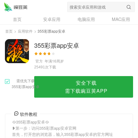
355彩票app安卓
首页
安卓应用
电脑应用
MAC应用
资讯
专题
设计奖
创意应用
首页
>
应用软件
>
355彩票app安卓
问答
355彩票app安卓
官方
年满16周岁
次下载
25491
需优先下载
安全下载
355彩票app安卓
需下载豌豆荚APP
软件教程
🥘355彩票app安卓🥘
❥第一步：访问355彩票app安卓官网
首先，打开您的浏览器，输入355彩票app安卓的官方网址