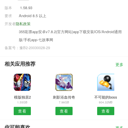
版本
1.58.93
要求
Android 8.5 以上
开发者
隐私政策
355彩票app安卓v7.8.2(官方网站)app下载安装IOS/Android通用
版/手机app-七故事网
备案号：豫B2-20030028-29
相关应用推荐
更多
模版独居2
刺影浴血传奇
不可能的boss
1.55GB
7.96GB
904.32MB
查看
查看
查看
你可能喜欢