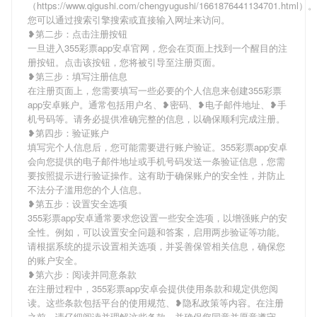
（https://www.qigushi.com/chengyugushi/1661876441134701.html）。
您可以通过搜索引擎搜索或直接输入网址来访问。
❥第二步：点击注册按钮
一旦进入355彩票app安卓官网，您会在页面上找到一个醒目的注
册按钮。点击该按钮，您将被引导至注册页面。
❥第三步：填写注册信息
在注册页面上，您需要填写一些必要的个人信息来创建355彩票
app安卓账户。通常包括用户名、❥密码、❥电子邮件地址、❥手
机号码等。请务必提供准确完整的信息，以确保顺利完成注册。
❥第四步：验证账户
填写完个人信息后，您可能需要进行账户验证。355彩票app安卓
会向您提供的电子邮件地址或手机号码发送一条验证信息，您需
要按照提示进行验证操作。这有助于确保账户的安全性，并防止
不法分子滥用您的个人信息。
❥第五步：设置安全选项
355彩票app安卓通常要求您设置一些安全选项，以增强账户的安
全性。例如，可以设置安全问题和答案，启用两步验证等功能。
请根据系统的提示设置相关选项，并妥善保管相关信息，确保您
的账户安全。
❥第六步：阅读并同意条款
在注册过程中，355彩票app安卓会提供使用条款和规定供您阅
读。这些条款包括平台的使用规范、❥隐私政策等内容。在注册
之前，请仔细阅读并理解这些条款，并确保您同意并愿意遵守。