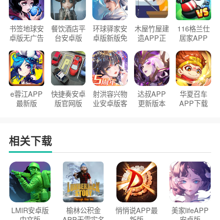
书签地球安
餐饮酒店平
环球驿家安
木屋竹屋建
116格兰仕
卓版无广告
台安卓版
卓版新版免
造APP正
居家APP
官方正版
2026版
费下载
版2026
手机版
e蓉江APP
快捷奏安卓
射洪容兴物
达叔APP
华夏召车
最新版
版官网版
业安卓版客
更新版本
APP下载
户端
2026
安装2026
相关下载
LMIR安卓版
榆林公积金
悄悄说APP最
美家lifeAPP
中文版
APP无需实名
新版
安卓版