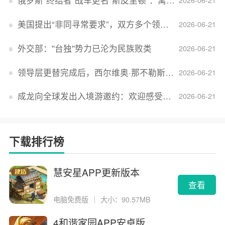
俄罗斯“终结者”战车更名“斯皮里顿”：寓意强大可靠，彰显俄精神力量
2026-06-21
美国提出“非同寻常要求”，双方多个领域分歧依旧，印美贸易谈判进入“关键阶段”
2026-06-21
外交部：''台独''势力已沦为民族败类
2026-06-21
领导层更替完成后，西尔维奥·那不勒斯出任Lucid首席执行官
2026-06-21
成龙向全球发出入境游邀约：欢迎感受无滤镜的真实中国
2026-06-21
下载排行榜
慧安星APP更新版本
查看
电脑免费版
｜
大小：90.57MB
4和谐家园APP安卓版