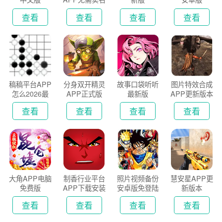
认证版
查看
查看
查看
查看
稿稿平台APP
分身双开精灵
故事口袋听听
图片特效合成
怎么2026最
APP正式版
最新版
APP更新版本
新版
2026
查看
查看
查看
查看
大角APP电脑
制香行业平台
照片视频备份
慧安星APP更
免费版
APP下载安装
安卓版免登陆
新版本
2026
版
查看
查看
查看
查看