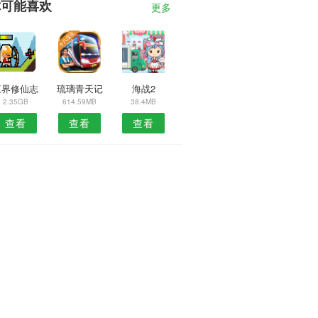
你可能喜欢
更多
三界修仙志
琉璃青天记
海战2
2.35GB
614.59MB
38.4MB
查看
查看
查看