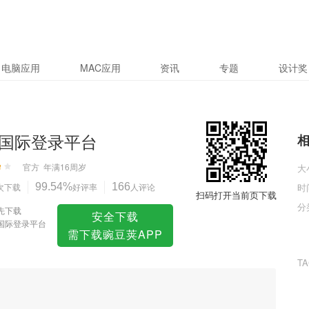
电脑应用
MAC应用
资讯
专题
设计奖
国际登录平台
官方
年满16周岁
大
次下载
99.54%
好评率
166
人评论
时
扫码打开当前页下载
分
先下载
安全下载
国际登录平台
需下载豌豆荚APP
T