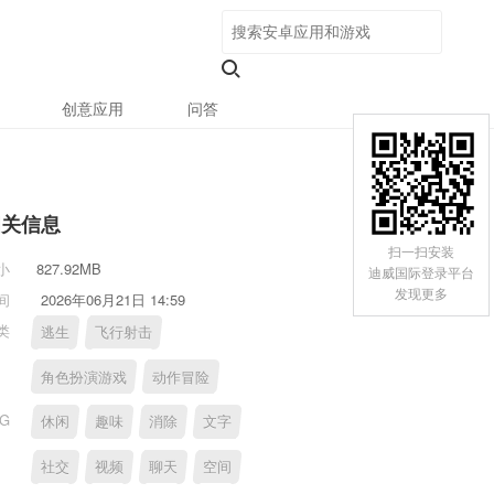
创意应用
问答
相关信息
扫一扫安装
小
827.92MB
迪威国际登录平台
发现更多
间
2026年06月21日 14:59
类
逃生
飞行射击
角色扮演游戏
动作冒险
AG
休闲
趣味
消除
文字
社交
视频
聊天
空间