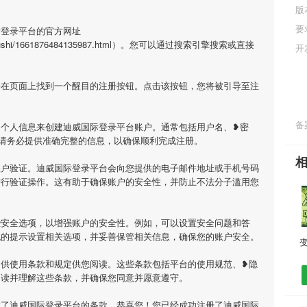
版
要
际登录平台的官方网址
engyugushi/1661876484135987.html）。您可以通过搜索引擎搜索或直接
开
会在页面上找到一个醒目的注册按钮。点击该按钮，您将被引导至注
备案
的个人信息来创建迪威国际登录平台账户。通常包括用户名、❥密
请务必提供准确完整的信息，以确保顺利完成注册。
账户验证。迪威国际登录平台会向您提供的电子邮件地址或手机号码
进行验证操作。这有助于确保账户的安全性，并防止不法分子滥用您
些安全选项，以增强账户的安全性。例如，可以设置安全问题和答
统的提示设置相关选项，并妥善保管相关信息，确保您的账户安全。
提供使用条款和规定供您阅读。这些条款包括平台的使用规范、❥隐
阅读并理解这些条款，并确保您同意并愿意遵守。
意了迪威国际登录平台的条款，恭喜您！您已经成功注册了迪威国际