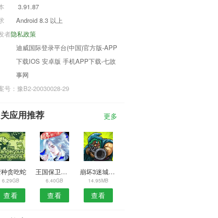
本
3.91.87
求
Android 8.3 以上
发者
隐私政策
迪威国际登录平台(中国)官方版-APP
下载IOS 安卓版 手机APP下载-七故
事网
号：豫B2-20030028-29
相关应用推荐
更多
变种贪吃蛇
王国保卫战前线4.2.32
崩坏3迷城骇兔版本
6.29GB
6.40GB
14.95MB
查看
查看
查看