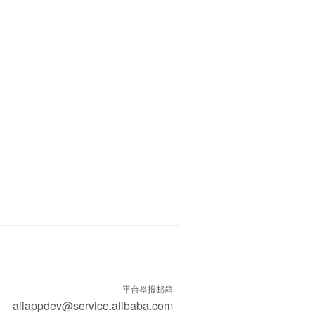
平台举报邮箱
aliappdev@service.alibaba.com