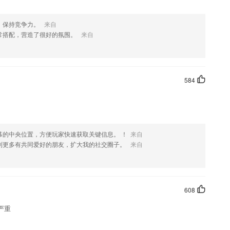
，保持竞争力。
来自
常搭配，营造了很好的氛围。
来自
584
幕的中央位置，方便玩家快速获取关键信息。 ！
来自
到更多有共同爱好的朋友，扩大我的社交圈子。
来自
608
严重