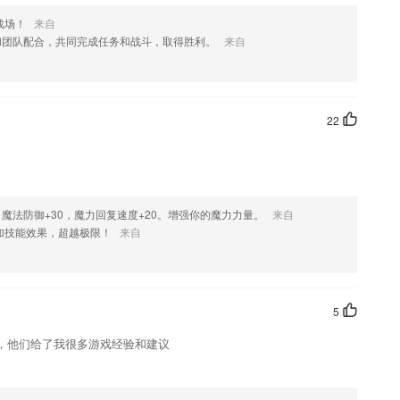
战场！
来自
绍，如果您喜欢这款软件，您可以到应用商店进行打分评论，说出您的使用
和团队配合，共同完成任务和战斗，取得胜利。
来自
修改。
22
，魔法防御+30，魔力回复速度+20。增强你的魔力力量。
来自
加技能效果，超越极限！
来自
5
，他们给了我很多游戏经验和建议