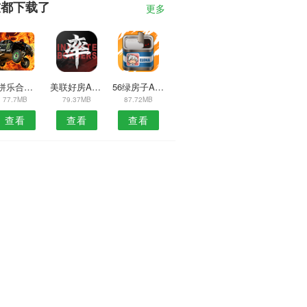
友都下载了
更多
喜拼乐合伙人安卓版
美联好房APP
56绿房子APP
77.7MB
79.37MB
87.72MB
查看
查看
查看