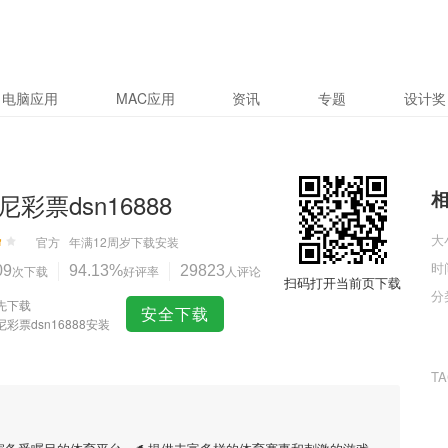
电脑应用
MAC应用
资讯
专题
设计奖
尼彩票dsn16888
大
官方
年满12周岁
下载安装
时
09
次下载
94.13%
好评率
29823
人评论
扫码打开当前页下载
分
先下载
安全下载
彩票dsn16888安装
T