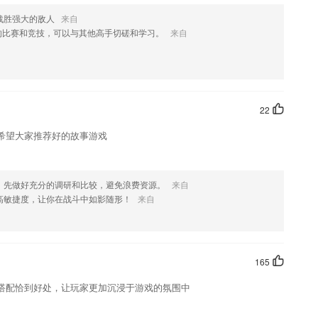
释经典知识、传播中华文化、探索前沿理论为办报宗旨。
战胜强大的敌人
来自
的比赛和竞技，可以与其他高手切磋和学习。
来自
管理，提高彼此之间的工作效率
较经典的题库信息给你选择。
22
广告，爸爸妈妈放心给小朋友看
希望大家推荐好的故事游戏
随机单词
各类不同的信息服务也会更加的简洁。
么?
，先做好充分的调研和比较，避免浪费资源。
来自
高敏捷度，让你在战斗中如影随形！
来自
165
搭配恰到好处，让玩家更加沉浸于游戏的氛围中
面