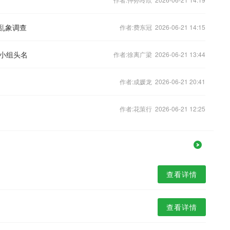
”乱象调查
作者:费东冠 2026-06-21 14:15
小组头名
作者:徐离广梁 2026-06-21 13:44
作者:成媛龙 2026-06-21 20:41
作者:花策行 2026-06-21 12:25
查看详情
查看详情