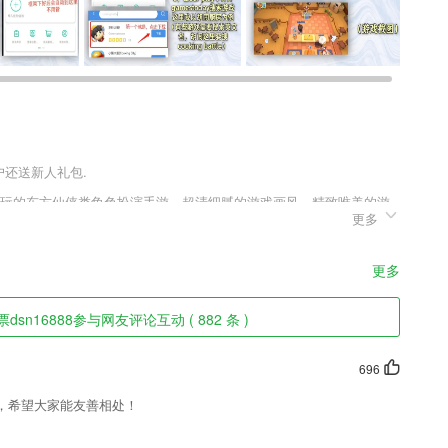
用户还送新人礼包.
年非常好玩的东方仙侠类角色扮演手游，超清细腻的游戏画风，精致唯美的游
更多
来极致的打击快感，为玩家们营造了一个完美的游戏内容，不断的挑战
阔无垠的地图任你驰骋。
更多
行业名家一起参与专栏课程录制或直播,生动讲课、有趣互动
sn16888参与网友评论互动 ( 882 条 )
随时查看，了解数据详情；
696
，希望大家能友善相处！
乘坐公交、地铁