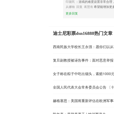
印黛民
：游戏的难度设置非常合理
从娜翰 回复 蒋慧有
希望能增加更
更多回复
迪士尼彩票dsn16888热门文章
全国人民代表大会常务委员会公告 〔
赫格塞思：美国将重新评估在欧洲军事
陈年喜：最甜是薯干 | 峡河西流去