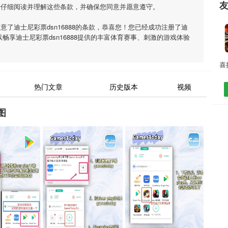
请仔细阅读并理解这些条款，并确保您同意并愿意遵守。
同意了
迪士尼彩票dsn16888
的条款，恭喜您！您已经成功注册了迪
以畅享
迪士尼彩票dsn16888
提供的丰富体育赛事、刺激的游戏体验
热门文章
历史版本
视频
图