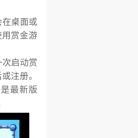
会在桌面或
使用赏金游
一次启动赏
活或注册。
的是最新版
。