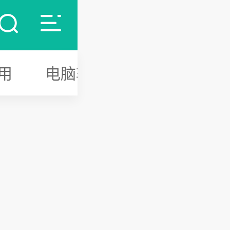
用
电脑软件
游戏攻略