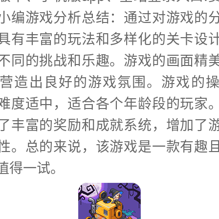
小编游戏分析总结：通过对游戏的
具有丰富的玩法和多样化的关卡设
不同的挑战和乐趣。游戏的画面精
营造出良好的游戏氛围。游戏的
难度适中，适合各个年龄段的玩家
了丰富的奖励和成就系统，增加了
性。总的来说，该游戏是一款有趣
值得一试。