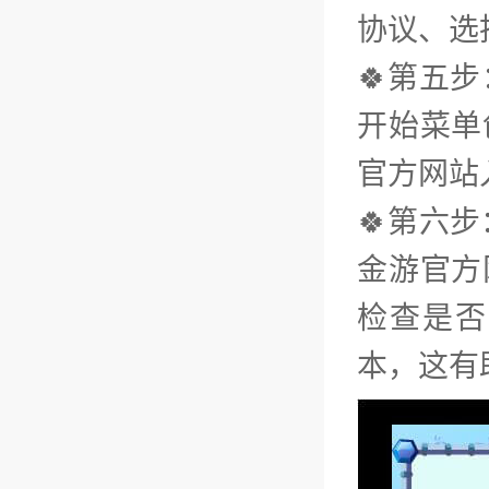
协议、选
🍀第五
开始菜单
官方网站
🍀第六
金游官方
检查是否
本，这有