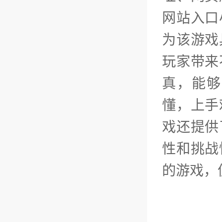
网站入口
为该游戏
玩家带来
真，能够
懂，上手
戏还提供
性和挑战
的游戏，