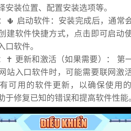
择安装位置、配置安装选项等。
步：🌵 启动软件：安装完成后，通常
创建软件快捷方式，点击即可启动
入口软件。
步：✝️ 更新和激活（如果需要）： 第
网站入口软件时，可能需要联网激
有可用的软件更新，以确保使用
助于修复已知的错误和提高软件性能