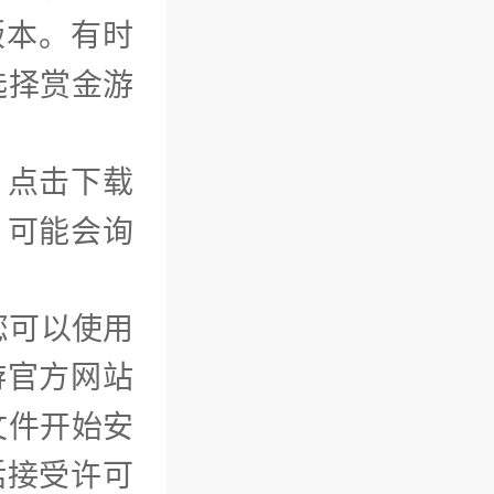
版本。有时
选择赏金游
：点击下载
，可能会询
您可以使用
游官方网站
文件开始安
括接受许可