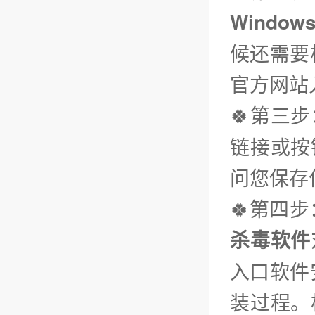
Window
候还需要
官方网站
🍀第三步
链接或按
问您保存
🍀第四
杀毒软件
入口软件
装过程。