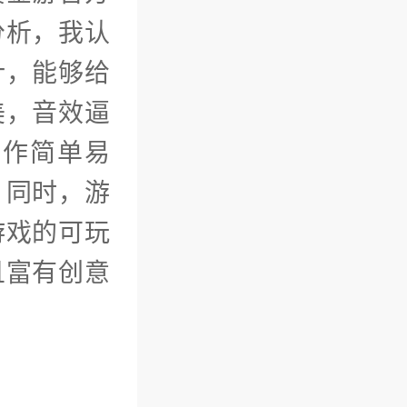
分析，我认
计，能够给
美，音效逼
操作简单易
。同时，游
游戏的可玩
且富有创意