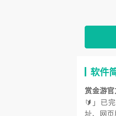
软件
赏金游官
🔰」已
址、网页