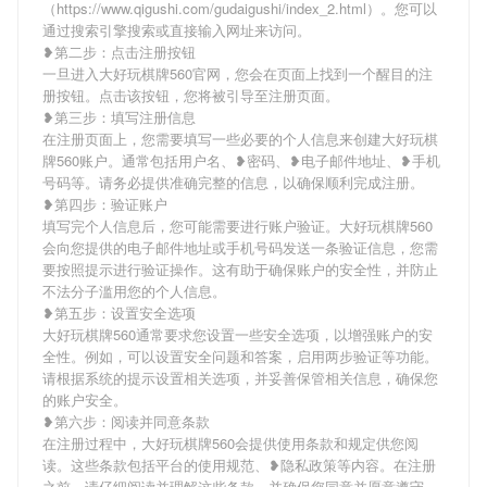
（https://www.qigushi.com/gudaigushi/index_2.html）。您可以
通过搜索引擎搜索或直接输入网址来访问。
❥第二步：点击注册按钮
一旦进入大好玩棋牌560官网，您会在页面上找到一个醒目的注
册按钮。点击该按钮，您将被引导至注册页面。
❥第三步：填写注册信息
在注册页面上，您需要填写一些必要的个人信息来创建大好玩棋
牌560账户。通常包括用户名、❥密码、❥电子邮件地址、❥手机
号码等。请务必提供准确完整的信息，以确保顺利完成注册。
❥第四步：验证账户
填写完个人信息后，您可能需要进行账户验证。大好玩棋牌560
会向您提供的电子邮件地址或手机号码发送一条验证信息，您需
要按照提示进行验证操作。这有助于确保账户的安全性，并防止
不法分子滥用您的个人信息。
❥第五步：设置安全选项
大好玩棋牌560通常要求您设置一些安全选项，以增强账户的安
全性。例如，可以设置安全问题和答案，启用两步验证等功能。
请根据系统的提示设置相关选项，并妥善保管相关信息，确保您
的账户安全。
❥第六步：阅读并同意条款
在注册过程中，大好玩棋牌560会提供使用条款和规定供您阅
读。这些条款包括平台的使用规范、❥隐私政策等内容。在注册
之前，请仔细阅读并理解这些条款，并确保您同意并愿意遵守。