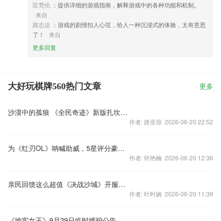
匡梵伦
：提供详细的游戏指南，解释游戏中的各种功能和机制。
来自
路忠达
：游戏的剧情扣人心弦，给人一种沉浸式的体验，太有意思
了！
来自
更多回复
大好玩棋牌560热门文章
更多
沙漠中的孤狼 《全民奇迹》新版扎坎初登场
作者: 路亚琼 2026-06-20 22:52
为《红刃OL》呐喊助威，5星评分豪礼送不停
作者: 怀艳楠 2026-06-20 12:36
亲民回馈这么超值《决战沙城》开服活动奖励爆表
作者: 叶时婉 2026-06-20 11:39
《地牢女王》9月29日临时维护公告