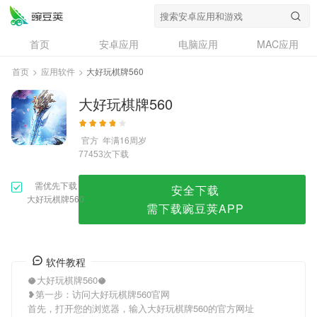
大好玩棋牌560
首页
安卓应用
电脑应用
MAC应用
资讯
专题
设计奖
创意应用
首页
>
应用软件
>
大好玩棋牌560
问答
大好玩棋牌560
官方
年满16周岁
次下载
77453
需优先下载
安全下载
大好玩棋牌560
需下载豌豆荚APP
软件教程
🥥大好玩棋牌560🥥
❥第一步：访问大好玩棋牌560官网
首先，打开您的浏览器，输入大好玩棋牌560的官方网址