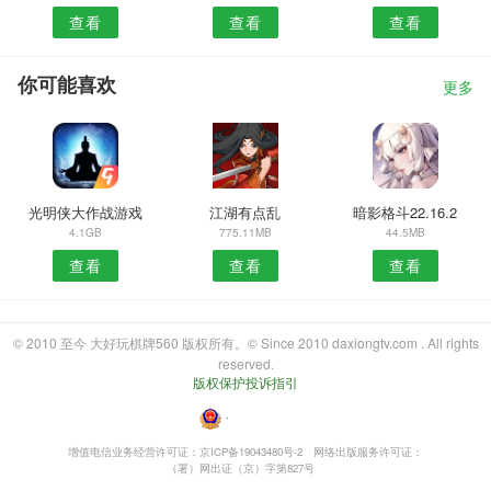
查看
查看
查看
你可能喜欢
更多
光明侠大作战游戏
江湖有点乱
暗影格斗22.16.2
4.1GB
775.11MB
44.5MB
查看
查看
查看
© 2010 至今 大好玩棋牌560 版权所有。© Since 2010 daxiongtv.com . All rights
reserved.
版权保护投诉指引
・
增值电信业务经营许可证：京ICP备19043480号-2
网络出版服务许可证：
（署）网出证（京）字第827号