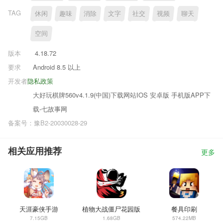
TAG
休闲
趣味
消除
文字
社交
视频
聊天
空间
版本
4.18.72
要求
Android 8.5 以上
开发者
隐私政策
大好玩棋牌560v4.1.9(中国)下载网站IOS 安卓版 手机版APP下
载-七故事网
备案号：豫B2-20030028-29
相关应用推荐
更多
天涯豪侠手游
植物大战僵尸花园版
餐具印刷
7.15GB
1.68GB
574.22MB