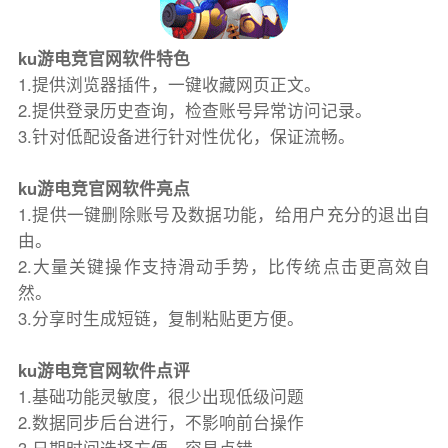
ku游电竞官网软件特色
1.提供浏览器插件，一键收藏网页正文。
2.提供登录历史查询，检查账号异常访问记录。
3.针对低配设备进行针对性优化，保证流畅。
ku游电竞官网软件亮点
1.提供一键删除账号及数据功能，给用户充分的退出自
由。
2.大量关键操作支持滑动手势，比传统点击更高效自
然。
3.分享时生成短链，复制粘贴更方便。
ku游电竞官网软件点评
1.基础功能灵敏度，很少出现低级问题
2.数据同步后台进行，不影响前台操作