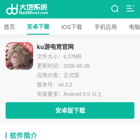
首页
安卓下载
IOS下载
手机应用
电脑
ku游电竞官网
文件大小：6.37MB
更新时间：2026-06-29
应用分类：正式版
版本号：v9.3.2
安装要求：Android 5.0 以上
安卓版下载
软件简介