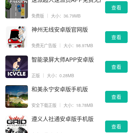
告版
查看
免费版
｜
大小：36.79MB
神州无线安卓版官网版
查看
免费无广告版
｜
大小：98.97MB
智能录屏大师APP安卓版
查看
正版
｜
大小：0.28MB
和美永宁安卓版手机版
查看
安全下载正版
｜
大小：18.78MB
遵义人社通安卓版手机版
查看