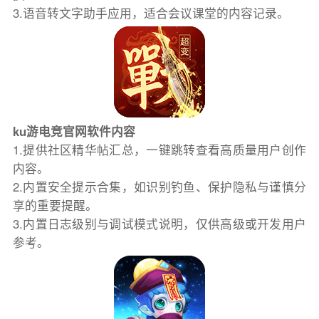
3.语音转文字助手应用，适合会议课堂的内容记录。
ku游电竞官网软件内容
1.提供社区精华帖汇总，一键跳转查看高质量用户创作
内容。
2.内置安全提示合集，如识别钓鱼、保护隐私与谨慎分
享的重要提醒。
3.内置日志级别与调试模式说明，仅供高级或开发用户
参考。