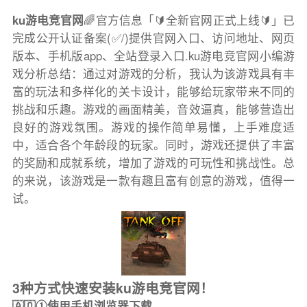
ku游电竞官网
🌈官方信息「🔰全新官网正式上线🔰」已
完成公开认证备案(✅/)提供官网入口、访问地址、网页
版本、手机版app、全站登录入口.ku游电竞官网小编游
戏分析总结：通过对游戏的分析，我认为该游戏具有丰
富的玩法和多样化的关卡设计，能够给玩家带来不同的
挑战和乐趣。游戏的画面精美，音效逼真，能够营造出
良好的游戏氛围。游戏的操作简单易懂，上手难度适
中，适合各个年龄段的玩家。同时，游戏还提供了丰富
的奖励和成就系统，增加了游戏的可玩性和挑战性。总
的来说，该游戏是一款有趣且富有创意的游戏，值得一
试。
3种方式快速安装ku游电竞官网！
🇦🇶①使用手机浏览器下载