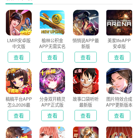
LMIR安卓版
榆林公积金
悄悄说APP最
美家lifeAPP
中文版
APP无需实名
新版
安卓版
认证版
查看
查看
查看
查看
稿稿平台APP
分身双开精灵
故事口袋听听
图片特效合成
怎么2026最
APP正式版
最新版
APP更新版本
新版
2026
查看
查看
查看
查看