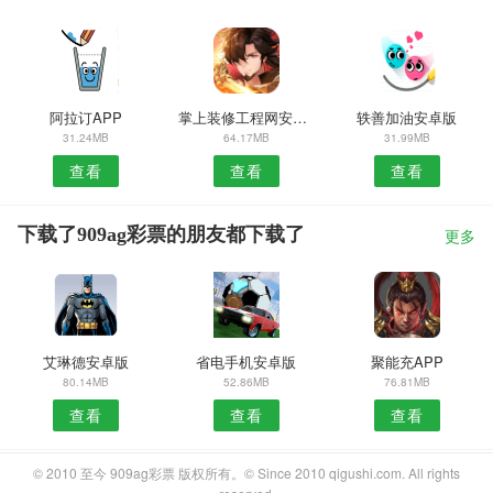
阿拉订APP
掌上装修工程网安卓版
轶善加油安卓版
31.24MB
64.17MB
31.99MB
查看
查看
查看
下载了909ag彩票的朋友都下载了
更多
艾琳德安卓版
省电手机安卓版
聚能充APP
80.14MB
52.86MB
76.81MB
查看
查看
查看
© 2010 至今 909ag彩票 版权所有。© Since 2010 qigushi.com. All rights