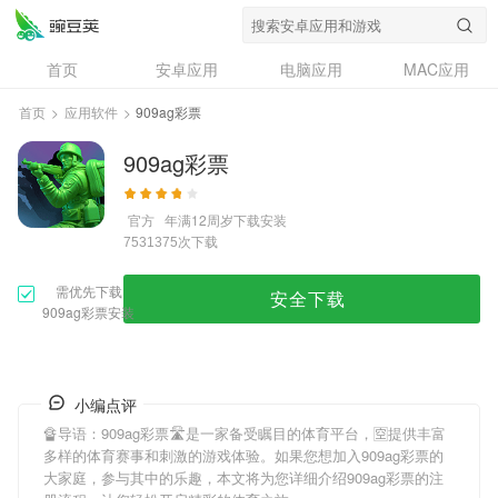
首页
安卓应用
电脑应用
MAC应用
资讯
专题
设计奖
创意应用
首页
>
应用软件
>
909ag彩票
问答
909ag彩票
官方
年满12周岁
下载安装
次下载
7531375
需优先下载
安全下载
909ag彩票安装
小编点评
🔏导语：
909ag彩票
🛣是一家备受瞩目的体育平台，🈳提供丰富
多样的体育赛事和刺激的游戏体验。如果您想加入
909ag彩票
的
大家庭，参与其中的乐趣，本文将为您详细介绍
909ag彩票
的注