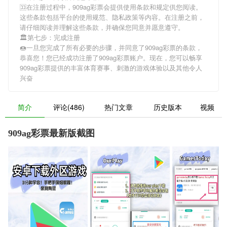
🈁在注册过程中，
909ag彩票
会提供使用条款和规定供您阅读。
这些条款包括平台的使用规范、隐私政策等内容。在注册之前，
请仔细阅读并理解这些条款，并确保您同意并愿意遵守。
🏛第七步：完成注册
🍩一旦您完成了所有必要的步骤，并同意了
909ag彩票
的条款，
恭喜您！您已经成功注册了909ag彩票账户。现在，您可以畅享
909ag彩票
提供的丰富体育赛事、刺激的游戏体验以及其他令人
兴奋
简介
评论(486)
热门文章
历史版本
视频
909ag彩票最新版截图