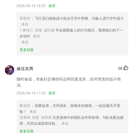
2026-06-19 18:25
推荐
4,手机应用软件使用过程流畅，老人与孩子也会操作。
5,沉浸式课堂体验
茅勤伟
：飞行员们操纵战斗机在天空中穿梭，与敌人进行空中战斗
6,原画质播放和逐帧预览；轻松在线解压缩文件；在线编辑 Office文档
来自
1.蒋玲仁 回复 盛纪黛
学会观察敌人的行为模式，预测他们的下一
909ag彩票软件优势
步动作
来自
来自
1.7X24小时线上支持，全时答疑，随时随地解决软件问题
更多回复
2.都可以在这里发现你感兴趣的内容，通过学习遇见更好的自己。
3.超全考点，考试难点、易错点、历年真题一网打尽，广大考生在复习备
考时，应本着抓住重点、兼顾全面的原则；
赫连发腾
58
4.在个人中心，查看高考备考交流信息，讨论式学知识
随时备战，准备好足够的药品和回复道具，应对突发的战斗情
况。
5.操作简单，容易上手。
2026-06-19 17:25
推荐
6.单词的字母缺一个或多个，要查找出正确的字母。
909ag彩票更新了什么?
蔡龙邦
：招募徒弟，共同成长，探索未知领域，一起征服无尽冒
险！
来自
垃圾清洁大师
安寒斌 回复 池羽柔
注意游戏中的团队合作和协调，与队友配合默
修改设备中心界面；
契，共同达成游戏目标。
来自
更多回复
优化细节与体验