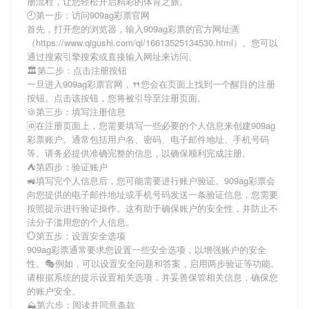
册流程，让您轻松开启精彩的体育之旅。
🕘第一步：访问909ag彩票官网
首先，打开您的浏览器，输入
909ag彩票
的官方网址🈵
（https://www.qigushi.com/qi/16613525134530.html）。您可以
通过搜索引擎搜索或直接输入网址来访问。
🏛第二步：点击注册按钮
一旦进入
909ag彩票
官网，🍴您会在页面上找到一个醒目的注册
按钮。点击该按钮，您将被引导至注册页面。
🍪第三步：填写注册信息
🆔在注册页面上，您需要填写一些必要的个人信息来创建
909ag
彩票
账户。通常包括用户名、密码、电子邮件地址、手机号码
等。请务必提供准确完整的信息，以确保顺利完成注册。
⛺️第四步：验证账户
🚜填写完个人信息后，您可能需要进行账户验证。
909ag彩票
会
向您提供的电子邮件地址或手机号码发送一条验证信息，您需要
按照提示进行验证操作。这有助于确保账户的安全性，并防止不
法分子滥用您的个人信息。
💮第五步：设置安全选项
909ag彩票
通常要求您设置一些安全选项，以增强账户的安全
性。🎭例如，可以设置安全问题和答案，启用两步验证等功能。
请根据系统的提示设置相关选项，并妥善保管相关信息，确保您
的账户安全。
⛰第六步：阅读并同意条款