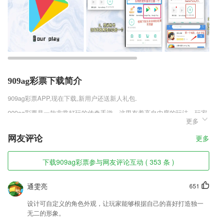
909ag彩票下载简介
909ag彩票
APP,现在下载,新用户还送新人礼包.
909ag彩票是一款非常好玩的传奇手游，这里有着高自由度的玩法，玩家
更多
在这里可以进行自由的竞技PK挑战，游戏中有许多经典的传奇玩法，在
这里能够结交到许多的好友，这里有着超多的福利，你不用花一分钱便可
网友评论
更多
满身神装。
909ag彩票软件特色
下载909ag彩票参与网友评论互动 ( 353 条 )
1,安装和管理代理许可证或连接到独立实例以配置和安排备份，而无需接
触目标工作站。
通雯亮
651
2,是可以免费的获取到点券，来获取到更多的英雄跟皮肤，免费薅羊毛。
设计可自定义的角色外观，让玩家能够根据自己的喜好打造独一
3,可以让驾考考生们快速来练习各种题目，还能将错题直接收集起来；
无二的形象。