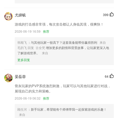
修复首页截图偶尔出现闪烁的问题
更改刀片图片
尤娣毓
399
优化功能体验，提升产品体验
游戏的打击感非常强，每次攻击都让人身临其境，很爽快！
联系我们
2026-06-19 16:59
推荐
以上就是909ag彩票的介绍，如果您喜欢这款软件，您可以到应用商店进
行打分评论，说出您的使用经历，以帮助我们更好的对产品进行优化修
韩顺飞
：与其他玩家一较高下？这套装备能帮你赢得胜利
来自
改。
毛韵飞 回复 古全梵
增加更多的剧情和背景故事，让玩家更深入地
了解游戏世界。
来自
更多回复
晏磊蓉
64
骨灰玩家的PVP系统激烈刺激，玩家可以与其他玩家进行对战，
展现自己的实力和策略。
2026-06-19 06:32
推荐
顾生河
：新手玩家，希望能有个师傅带我一起探索游戏的乐趣！
来自