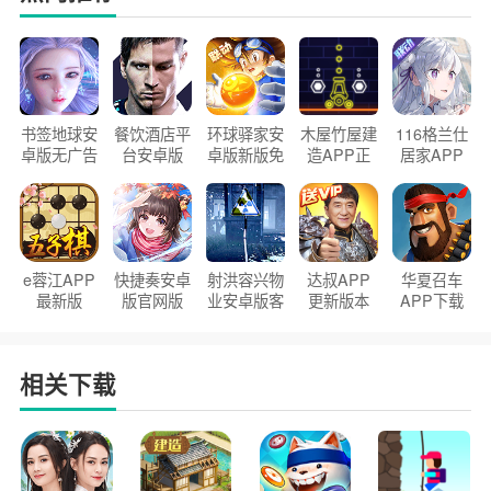
书签地球安
餐饮酒店平
环球驿家安
木屋竹屋建
116格兰仕
卓版无广告
台安卓版
卓版新版免
造APP正
居家APP
官方正版
2026版
费下载
版2026
手机版
e蓉江APP
快捷奏安卓
射洪容兴物
达叔APP
华夏召车
最新版
版官网版
业安卓版客
更新版本
APP下载
户端
2026
安装2026
相关下载