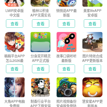
LMIR安卓版
榆林公积金
悄悄说APP最
美家lifeAPP
中文版
APP无需实名
新版
安卓版
认证版
查看
查看
查看
查看
稿稿平台APP
分身双开精灵
故事口袋听听
图片特效合成
怎么2026最
APP正式版
最新版
APP更新版本
新版
2026
查看
查看
查看
查看
大角APP电脑
制香行业平台
照片视频备份
慧安星APP更
免费版
APP下载安装
安卓版免登陆
新版本