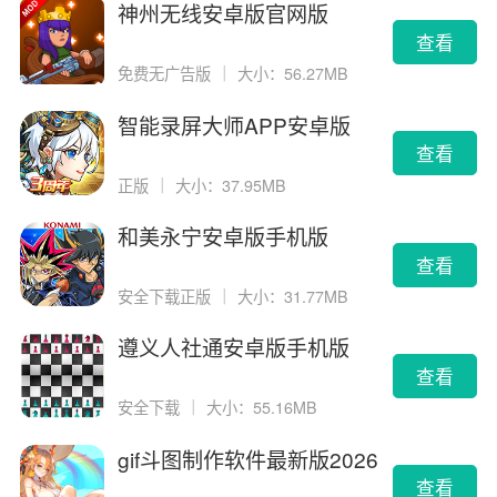
神州无线安卓版官网版
查看
免费无广告版
｜
大小：56.27MB
智能录屏大师APP安卓版
查看
正版
｜
大小：37.95MB
和美永宁安卓版手机版
查看
安全下载正版
｜
大小：31.77MB
遵义人社通安卓版手机版
查看
安全下载
｜
大小：55.16MB
gif斗图制作软件最新版2026
版
查看