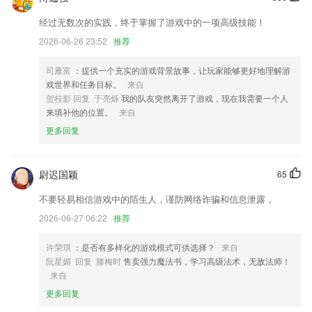
调整隐私政策。
经过无数次的实践，终于掌握了游戏中的一项高级技能！
优化用户浏览页面
2026-06-26 23:52
推荐
大部分机型可以调节真人读书的语速了；
蜜尚物管系统全新升级，优化了线上流程界面及操作。
司雁富
：提供一个充实的游戏背景故事，让玩家能够更好地理解游
戏世界和任务目标。
来自
相关界面细节优化。
贺桂影 回复 于亮烁
我的队友突然离开了游戏，现在我需要一个人
联系我们
来填补他的位置。
来自
以上就是ig彩票平台平台的介绍，如果您喜欢这款软件，您可以到应用商
更多回复
店进行打分评论，说出您的使用经历，以帮助我们更好的对产品进行优化
修改。
尉迟国颖
65
不要轻易相信游戏中的陌生人，谨防网络诈骗和信息泄露，
2026-06-27 06:22
推荐
许荣琪
：是否有多样化的游戏模式可供选择？
来自
阮星媚 回复 滕梅时
售卖强力魔法书，学习高级法术，无敌法师！
来自
更多回复