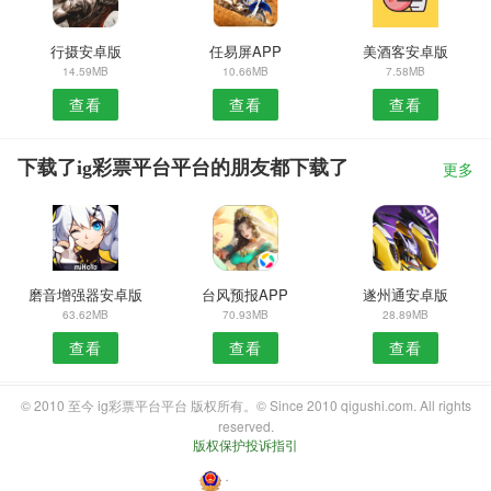
行摄安卓版
任易屏APP
美酒客安卓版
14.59MB
10.66MB
7.58MB
查看
查看
查看
下载了ig彩票平台平台的朋友都下载了
更多
磨音增强器安卓版
台风预报APP
遂州通安卓版
63.62MB
70.93MB
28.89MB
查看
查看
查看
© 2010 至今 ig彩票平台平台 版权所有。© Since 2010 qigushi.com. All rights
reserved.
版权保护投诉指引
・