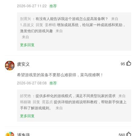
2026-06-27 11:22
推荐
4,学苑:医学知识共享并且学习
5,当前这个应用已经整理了一百套的口语课程帮助用户提升汉语表达能
别霄兴
：有没有人能告诉我这个游戏怎么提高装备啊？
来自
力；
1.昌波义 回复 姜桦晴
增加成就系统，给玩家一种成就感和奖励，
6,提供高速救援、路况报料
激发他们的游戏兴趣
来自
来自
ig彩票平台平台软件优势
更多回复
1.驾驶员复训无需愁，的士路面客货运输驾驶员赶紧来学习。
2.模拟考场，拥有章节练习，错题重做等多种便捷功能的执业考试软件。
虞安义
95
3.·只要您拥有手机或是电脑，依托软件知识网络，您就能合理利用碎片
希望游戏里的装备不要那么难获得，菜鸟很难啊！
化时间学习
2026-06-27 08:08
推荐
4.用户可以自由查看,并可以畅享阅读，含有不同字数的作文类型。
5.享受到的各类办公服务更加的全面，更好的知晓最佳校园服务的亮点所
邰梵艳
：提供多样化的游戏模式，满足不同类型玩家的需求
来自
在
韩丽璐 回复 胥荔贞
提供详细的游戏说明和教程，帮助新手快速上
手和了解游戏规则。
来自
6.专业知识紧扣专业技术资格考试大纲
更多回复
ig彩票平台平台更新了什么?
地方频道支持浏览科普号资讯内容；
溥逸强
560