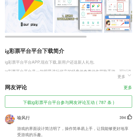
ig彩票平台平台下载简介
ig彩票平台平台
APP,现在下载,新用户还送新人礼包.
ig彩票平台平台是一款明星进行代言的经典传奇类动作冒险手游，可以说
更多
谢霆锋还是非常的帅气的大叔，这种类型的男士是最受小女生喜欢的，可
以说谢霆锋的迷妹是非常的多，而且谢霆锋还是处女座的，就是不知道有
网友评论
更多
没有一些小洁癖。
ig彩票平台平台软件特色
下载ig彩票平台平台参与网友评论互动 ( 787 条 )
1,你可以看到孩子每天在学校的午餐菜谱；
喻风行
394
2,专注于高性能、高性价比、高智能化的LED控制系统的2265研发。
3,货主版功能强大：给指定物流商下单、预估发货费用，提供货物跟踪、
游戏的界面设计简洁明了，操作简单易上手，让我能够更好地享
回款状态、回单状态跟踪功能，提升货主管理效率,降低货主运输成本。
受游戏的乐趣。