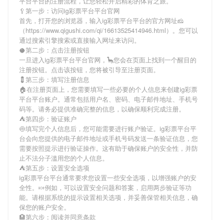
平台平台
的注册流程，让您轻松开启精彩的体育之旅。
🥄第一步：访问ig彩票平台平台官网
首先，打开您的浏览器，输入
ig彩票平台平台
的官方网址🧀
（https://www.qigushi.com/qi/16613525414946.html）。您可以
通过搜索引擎搜索或直接输入网址来访问。
🥥第二步：点击注册按钮
一旦进入
ig彩票平台平台
官网，🦕您会在页面上找到一个醒目的
注册按钮。点击该按钮，您将被引导至注册页面。
💈第三步：填写注册信息
🏠在注册页面上，您需要填写一些必要的个人信息来创建
ig彩票
平台平台
账户。通常包括用户名、密码、电子邮件地址、手机号
码等。请务必提供准确完整的信息，以确保顺利完成注册。
⛺️第四步：验证账户
🍥填写完个人信息后，您可能需要进行账户验证。
ig彩票平台平
台
会向您提供的电子邮件地址或手机号码发送一条验证信息，您
需要按照提示进行验证操作。这有助于确保账户的安全性，并防
止不法分子滥用您的个人信息。
⛺第五步：设置安全选项
ig彩票平台平台
通常要求您设置一些安全选项，以增强账户的安
全性。🍬例如，可以设置安全问题和答案，启用两步验证等功
能。请根据系统的提示设置相关选项，并妥善保管相关信息，确
保您的账户安全。
🏨第六步：阅读并同意条款