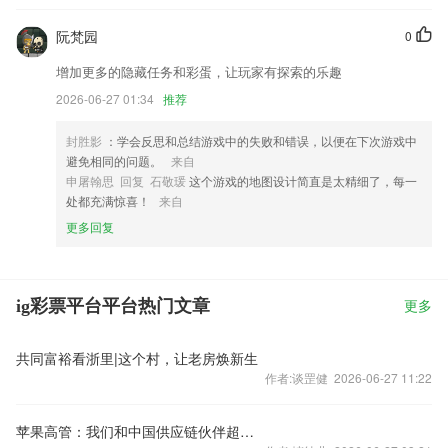
阮梵园
0
增加更多的隐藏任务和彩蛋，让玩家有探索的乐趣
2026-06-27 01:34
推荐
封胜影
：学会反思和总结游戏中的失败和错误，以便在下次游戏中
避免相同的问题。
来自
申屠翰思 回复 石敬瑗
这个游戏的地图设计简直是太精细了，每一
处都充满惊喜！
来自
更多回复
ig彩票平台平台热门文章
更多
共同富裕看浙里|这个村，让老房焕新生
作者:谈罡健 2026-06-27 11:22
苹果高管：我们和中国供应链伙伴超过了“1+1＞3”