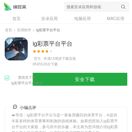
首页
安卓应用
电脑应用
MAC应用
资讯
专题
设计奖
创意应用
首页
>
应用软件
>
ig彩票平台平台
问答
ig彩票平台平台
官方
年满12周岁
下载安装
次下载
8545526
需优先下载
安全下载
ig彩票平台平台安装
小编点评
🥪导语：
ig彩票平台平台
🚀是一家备受瞩目的体育平台，⛵️提供
丰富多样的体育赛事和刺激的游戏体验。如果您想加入
ig彩票平
台平台
的大家庭，参与其中的乐趣，本文将为您详细介绍
ig彩票