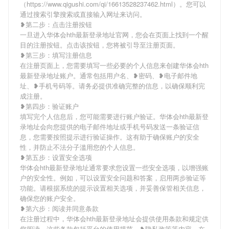
（https://www.qigushi.com/qi/16613528237462.html）。您可以
通过搜索引擎搜索或直接输入网址来访问。
❥第二步：点击注册按钮
一旦进入华体会hth最新登录地址官网，您会在页面上找到一个醒
目的注册按钮。点击该按钮，您将被引导至注册页面。
❥第三步：填写注册信息
在注册页面上，您需要填写一些必要的个人信息来创建华体会hth
最新登录地址账户。通常包括用户名、❥密码、❥电子邮件地
址、❥手机号码等。请务必提供准确完整的信息，以确保顺利完
成注册。
❥第四步：验证账户
填写完个人信息后，您可能需要进行账户验证。华体会hth最新登
录地址会向您提供的电子邮件地址或手机号码发送一条验证信
息，您需要按照提示进行验证操作。这有助于确保账户的安全
性，并防止不法分子滥用您的个人信息。
❥第五步：设置安全选项
华体会hth最新登录地址通常要求您设置一些安全选项，以增强账
户的安全性。例如，可以设置安全问题和答案，启用两步验证等
功能。请根据系统的提示设置相关选项，并妥善保管相关信息，
确保您的账户安全。
❥第六步：阅读并同意条款
在注册过程中，华体会hth最新登录地址会提供使用条款和规定供
您阅读。这些条款包括平台的使用规范、❥隐私政策等内容。在