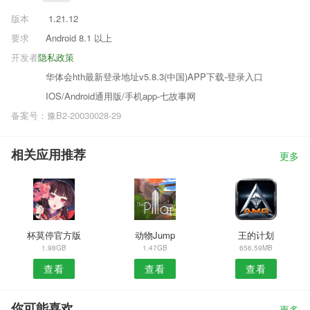
版本
1.21.12
要求
Android 8.1 以上
开发者
隐私政策
华体会hth最新登录地址v5.8.3(中国)APP下载-登录入口
IOS/Android通用版/手机app-七故事网
备案号：豫B2-20030028-29
相关应用推荐
更多
杯莫停官方版
动物Jump
王的计划
1.98GB
1.47GB
656.59MB
查看
查看
查看
你可能喜欢