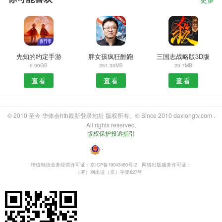
更多
先知的约定手游
胖女孩疯狂酷跑
三国志战略版3D版
6.90GB
261.30MB
20.7MB
查看
查看
查看
© 2010 至今 华体会hth最新登录地址 版权所有。© Since 2010 daxiongtv.com .
All rights reserved.
版权保护投诉指引
・
增值电信业务经营许可证：京ICP备19043480号-2
网络出版服务许可证：
（署）网出证（京）字第827号