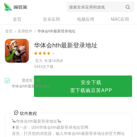
华体会hth最新登录地址
首页
安卓应用
电脑应用
MAC应用
资讯
专题
设计奖
创意应用
首页
>
应用软件
>
华体会hth最新登录地址
问答
华体会hth最新登录地址
官方
年满16周岁
次下载
3443
需优先下载
安全下载
华体会hth最新登录地址
需下载豌豆荚APP
软件教程
🦕华体会hth最新登录地址🦕
❥第一步：访问华体会hth最新登录地址官网
首先，打开您的浏览器，输入华体会hth最新登录地址的官方网址