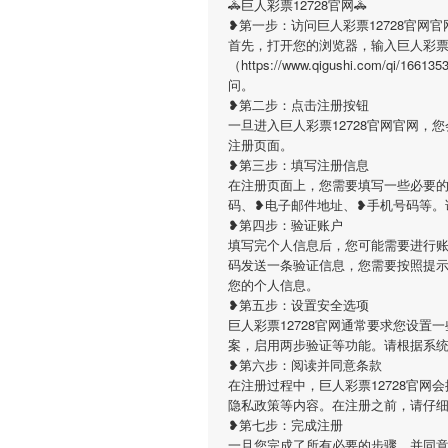
🚓巨人彩票12728官网🚓
❥第一步：访问巨人彩票12728官网官
首先，打开您的浏览器，输入巨人彩票1
（https://www.qigushi.com/q
问。
❥第二步：点击注册按钮
一旦进入巨人彩票12728官网官网
注册页面。
❥第三步：填写注册信息
在注册页面上，您需要填写一些必要的
码、❥电子邮件地址、❥手机号码等。
❥第四步：验证账户
填写完个人信息后，您可能需要进行账
码发送一条验证信息，您需要按照提
您的个人信息。
❥第五步：设置安全选项
巨人彩票12728官网通常要求您设
案，启用两步验证等功能。请根据系
❥第六步：阅读并同意条款
在注册过程中，巨人彩票12728官
隐私政策等内容。在注册之前，请仔
❥第七步：完成注册
一旦您完成了所有必要的步骤，并同意