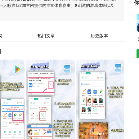
享巨人彩票12728官网提供的丰富体育赛事、❥刺激的游戏体验以及
)
热门文章
历史版本
图