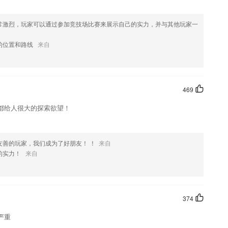
常激烈，玩家可以通过参加竞技场比赛来展示自己的实力，并与其他玩家一
的位置和路线
来自
469
都给人很大的探索欲望！
友善的玩家，我们成为了好朋友！ ！
来自
的实力！
来自
374
严重