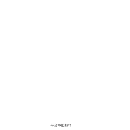
平台举报邮箱