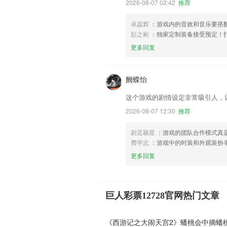
2026-08-07 02:42
推荐
卓蕊辉
：游戏内的音效和音乐要搭
彭之彬
：独家定制装备接受预定！
更多回复
阙蝶怡
这个游戏的剧情设定非常吸引人，
2026-08-07 12:30
推荐
尉迟颖星
：游戏的团队合作模式真
费学志
：游戏中的时装和外观装扮
更多回复
巨人彩票12728官网热门文章
《西游记之大闹天宫2》蟠桃会中摘蟠