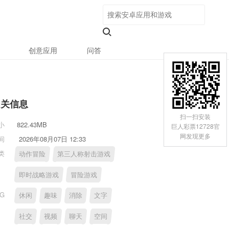
创意应用
问答
相关信息
扫一扫安装
小
822.43MB
巨人彩票12728官
网发现更多
间
2026年08月07日 12:33
类
动作冒险
第三人称射击游戏
即时战略游戏
冒险游戏
AG
休闲
趣味
消除
文字
社交
视频
聊天
空间