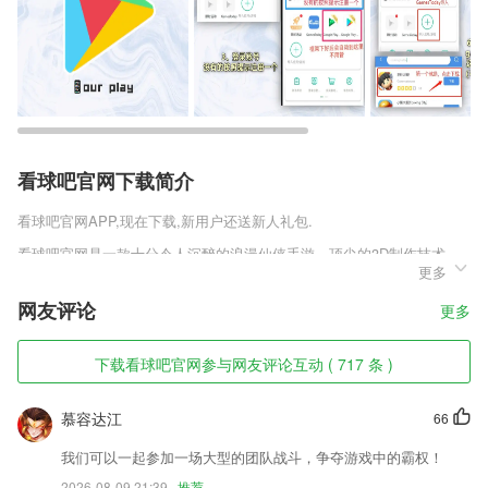
看球吧官网下载简介
看球吧官网
APP,现在下载,新用户还送新人礼包.
看球吧官网是一款十分令人沉醉的浪漫仙侠手游，顶尖的3D制作技术，
更多
构建出云雾飘渺的修仙世界，各种属性的仙侠角色，玩家肆意激情的选
择，浩瀚无限的大地图，找寻各种的遗迹副本，让你默默的收获物资，随
网友评论
更多
心所欲的肆意对角色进行养成，一渡升仙正式版逐步的提升作战实力。
看球吧官网软件特色
下载看球吧官网参与网友评论互动 ( 717 条 )
1,智能识别家庭成员
慕容达江
66
2,翻页模式：水平/垂直滚动查看文档
3,随时随地都可以将单词收藏起来，学生就可以轻松的而组建自己的生词
我们可以一起参加一场大型的团队战斗，争夺游戏中的霸权！
本；
2026-08-09 21:39
推荐