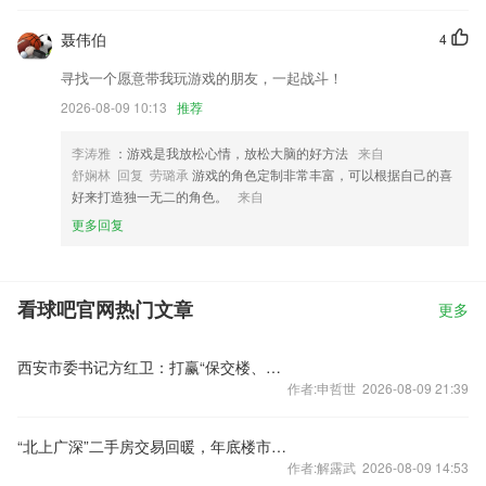
聂伟伯
4
寻找一个愿意带我玩游戏的朋友，一起战斗！
2026-08-09 10:13
推荐
李涛雅
：游戏是我放松心情，放松大脑的好方法
来自
舒娴林 回复 劳璐承
游戏的角色定制非常丰富，可以根据自己的喜
好来打造独一无二的角色。
来自
更多回复
看球吧官网热门文章
更多
西安市委书记方红卫：打赢“保交楼、保回迁”攻坚战
作者:申哲世 2026-08-09 21:39
“北上广深”二手房交易回暖，年底楼市怎样看？
作者:解露武 2026-08-09 14:53