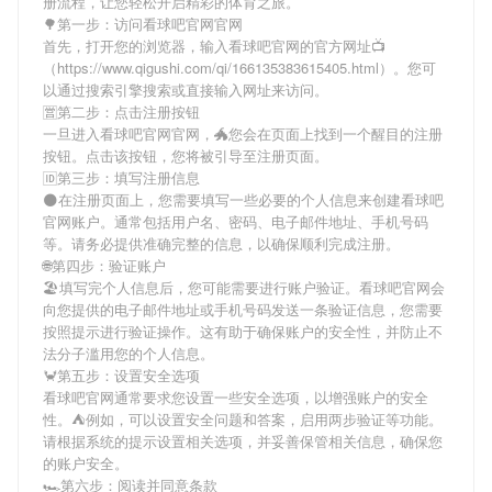
册流程，让您轻松开启精彩的体育之旅。
🌳第一步：访问看球吧官网官网
首先，打开您的浏览器，输入
看球吧官网
的官方网址📺
（https://www.qigushi.com/qi/166135383615405.html）。您可
以通过搜索引擎搜索或直接输入网址来访问。
🈺第二步：点击注册按钮
一旦进入
看球吧官网
官网，🐲您会在页面上找到一个醒目的注册
按钮。点击该按钮，您将被引导至注册页面。
🆔第三步：填写注册信息
🌑在注册页面上，您需要填写一些必要的个人信息来创建
看球吧
官网
账户。通常包括用户名、密码、电子邮件地址、手机号码
等。请务必提供准确完整的信息，以确保顺利完成注册。
🌐第四步：验证账户
🏖填写完个人信息后，您可能需要进行账户验证。
看球吧官网
会
向您提供的电子邮件地址或手机号码发送一条验证信息，您需要
按照提示进行验证操作。这有助于确保账户的安全性，并防止不
法分子滥用您的个人信息。
🦀第五步：设置安全选项
看球吧官网
通常要求您设置一些安全选项，以增强账户的安全
性。⛺️例如，可以设置安全问题和答案，启用两步验证等功能。
请根据系统的提示设置相关选项，并妥善保管相关信息，确保您
的账户安全。
🏎第六步：阅读并同意条款