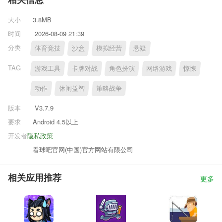
相关信息
大小
3.8MB
时间
2026-08-09 21:39
分类
体育竞技
沙盒
模拟经营
悬疑
TAG
游戏工具
卡牌对战
角色扮演
网络游戏
惊悚
动作
休闲益智
策略战争
版本
V3.7.9
要求
Android 4.5以上
开发者
隐私政策
看球吧官网(中国)官方网站有限公司
相关应用推荐
更多