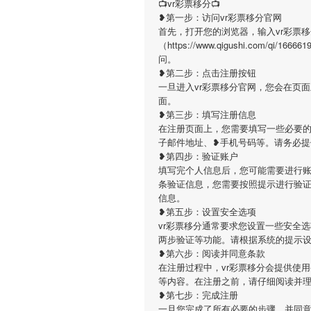
📺vr彩票移分📺
❥第一步：访问vr彩票移分官网
首先，打开您的浏览器，输入vr彩票
（https://www.qigushi.com/q
问。
❥第二步：点击注册按钮
一旦进入vr彩票移分官网，您会在页
面。
❥第三步：填写注册信息
在注册页面上，您需要填写一些必要的
子邮件地址、❥手机号码等。请务必
❥第四步：验证账户
填写完个人信息后，您可能需要进行账
条验证信息，您需要按照提示进行验
信息。
❥第五步：设置安全选项
vr彩票移分通常要求您设置一些安全
两步验证等功能。请根据系统的提示
❥第六步：阅读并同意条款
在注册过程中，vr彩票移分会提供使
等内容。在注册之前，请仔细阅读并
❥第七步：完成注册
一旦您完成了所有必要的步骤，并同意