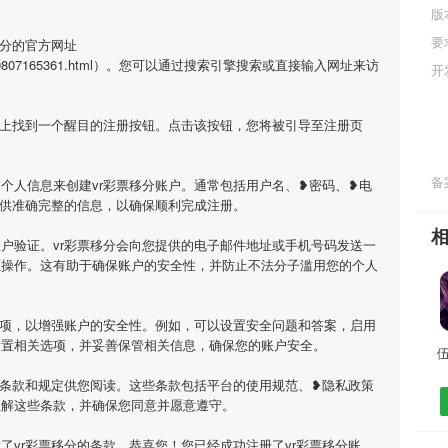
版
要
移分的官方网址
i/1666619807165361.html）。您可以通过搜索引擎搜索或直接输入网址来访
开
面上找到一个醒目的注册按钮。点击该按钮，您将被引导至注册页
备案
个人信息来创建vr彩票移分账户。通常包括用户名、❥密码、❥电
提供准确完整的信息，以确保顺利完成注册。
户验证。vr彩票移分会向您提供的电子邮件地址或手机号码发送一
证操作。这有助于确保账户的安全性，并防止不法分子滥用您的个人
选项，以增强账户的安全性。例如，可以设置安全问题和答案，启用
设置相关选项，并妥善保管相关信息，确保您的账户安全。
用条款和规定供您阅读。这些条款包括平台的使用规范、❥隐私政策
理解这些条款，并确保您同意并愿意遵守。
了vr彩票移分的条款，恭喜您！您已经成功注册了vr彩票移分账