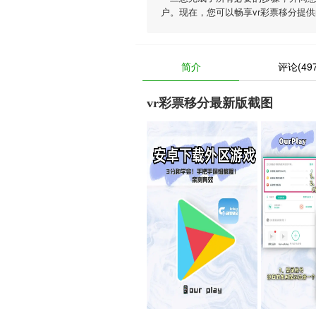
户。现在，您可以畅享vr彩票移分提
简介
评论(497
vr彩票移分最新版截图