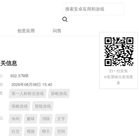
创意应用
问答
相关信息
扫一扫安装
小
932.37MB
vr彩票移分发现更
多
间
2026年08月08日 15:40
类
第一人称射击游戏
策略游戏
策略游戏
冒险游戏
AG
休闲
趣味
消除
文字
社交
视频
聊天
空间