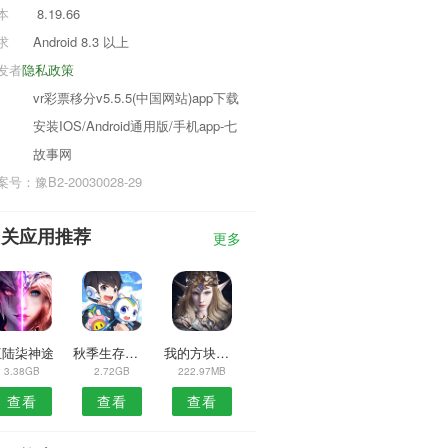
本
8.19.66
求
Android 8.3 以上
发者
隐私政策
vr彩票移分v5.5.5(中国网站)app下载
安装IOS/Android通用版/手机app-七
故事网
号：豫B2-20030028-29
相关应用推荐
更多
伍陆柒神途
秋季生存者火力战场
我的方块森林
3.38GB
2.72GB
222.97MB
查看
查看
查看