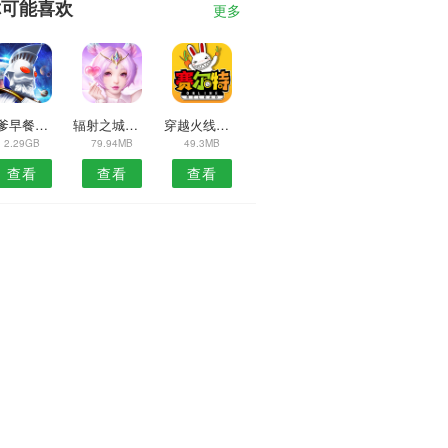
你可能喜欢
更多
老爹早餐店英文版
辐射之城安卓
穿越火线枪战王者最新版
2.29GB
79.94MB
49.3MB
查看
查看
查看