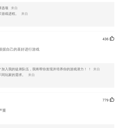
译选项
来自
常游戏进程。
来自
436
根据自己的喜好进行游戏
？加入我的徒弟队伍，我将帮你发现并培养你的游戏潜力！ ！
来自
不同玩家的需求。
来自
779
严重