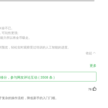
兴奋不已。
，可玩性更强;
的能力所以将金币吸走。
和培训预览，轻松实时观察受过培训的人工智能的进度。
收起
更多
移分，参与网友评论互动 ( 3508 条 )
76
于复杂的操作流程，降低新手的入门门槛。