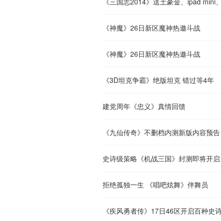
《三国志2014》送土豪金、ipad mini
《神魔》26日新区魔神热邀斗战
《神魔》26日新区魔神热邀斗战
《3D坦克争霸》绝版坦克 错过等4年
建党周年《忠义》真情回馈
《九仙传奇》不删档内测新版内容预告
史诗级策略《机战三国》封测即将开启
拒绝孤独一生 《唱吧炫舞》伴舞员
《疾风勇者传》17日46区开启百种史