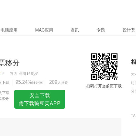
电脑应用
MAC应用
资讯
专题
设计奖
彩票移分
官方
年满16周岁
大
次下载
95.24%
好评率
209
人评论
时
扫码打开当前页下载
分
先下载
安全下载
票移分
需下载豌豆荚APP
T