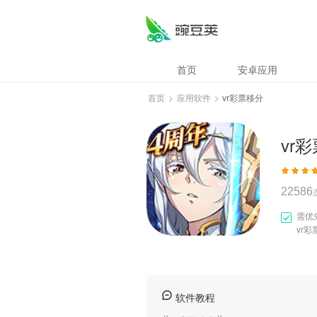
vr彩票移分
首页
安卓应用
首页
>
应用软件
>
vr彩票移分
vr
22586
需优
vr彩
软件教程