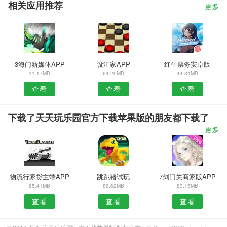
相关应用推荐
更多
3海门新媒体APP
设汇家APP
红牛票务安卓版
11.17MB
64.20MB
44.84MB
查看
查看
查看
下载了天天玩乐园官方下载苹果版的朋友都下载了
更多
物流行家货主端APP
跳跳猪试玩
7剑门关商家版APP
85.41MB
86.62MB
83.15MB
查看
查看
查看