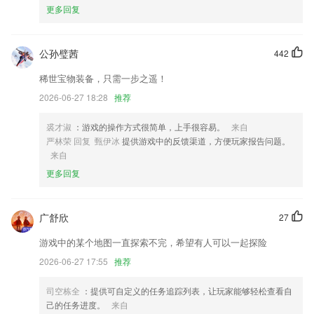
更多回复
6.·专业计算机老师根据学生课后作业情况，对每一份作业进行点评
天天玩乐园官方下载苹果版更新了什么?
公孙璧茜
442
新增搞笑炫酷充电提示；
稀世宝物装备，只需一步之遥！
提词器 支持设置提词器背景透明度
2026-06-27 18:28
推荐
替换全新风格ui，新增图文混排功能
裘才淑
：游戏的操作方式很简单，上手很容易。
来自
增加城市标签，您可以根据城市观看收纳回忆啦
严林荣 回复 甄伊冰
提供游戏中的反馈渠道，方便玩家报告问题。
VITA视频支持换封面啦～
来自
更换产品启动图；
更多回复
联系我们
以上就是天天玩乐园官方下载苹果版的介绍，如果您喜欢这款软件，您可
广舒欣
27
以到应用商店进行打分评论，说出您的使用经历，以帮助我们更好的对产
品进行优化修改。
游戏中的某个地图一直探索不完，希望有人可以一起探险
2026-06-27 17:55
推荐
司空栋全
：提供可自定义的任务追踪列表，让玩家能够轻松查看自
己的任务进度。
来自