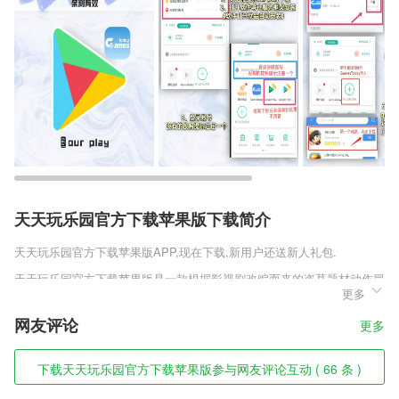
天天玩乐园官方下载苹果版下载简介
天天玩乐园官方下载苹果版
APP,现在下载,新用户还送新人礼包.
天天玩乐园官方下载苹果版是一款根据影视剧改编而来的盗墓题材动作冒
更多
险RPG手游，游戏以最新的引擎为玩家打造了一个十分暗黑的世界，完
美的还原了剧情的场景和人物形象，引人入胜的故事情节，暗黑的风格场
网友评论
更多
景，真实的代入感，让你有一种身临其境的感受，开始你全新的冒险之
旅，喜欢镇魂传说安卓正版v1.0.0.1这款游戏的玩家千万不要错过!
下载天天玩乐园官方下载苹果版参与网友评论互动 ( 66 条 )
天天玩乐园官方下载苹果版软件特色