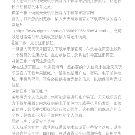
将为您详细介绍
天天玩乐园官方下载苹果版
的注册流程，让您轻
松开启精彩的体育之旅。
🥓第一步：访问天天玩乐园官方下载苹果版官网
首先，打开您的浏览器，输入
天天玩乐园官方下载苹果版
的官方
网址🎙
（https://www.qigushi.com/qi/1666619956169894.html）。您可
以通过搜索引擎搜索或直接输入网址来访问。
🌡第二步：点击注册按钮
一旦进入
天天玩乐园官方下载苹果版
官网，🍶您会在页面上找到
一个醒目的注册按钮。点击该按钮，您将被引导至注册页面。
🍒第三步：填写注册信息
🏘在注册页面上，您需要填写一些必要的个人信息来创建
天天玩
乐园官方下载苹果版
账户。通常包括用户名、密码、电子邮件地
址、手机号码等。请务必提供准确完整的信息，以确保顺利完成
注册。
🦂第四步：验证账户
🦋填写完个人信息后，您可能需要进行账户验证。
天天玩乐园官
方下载苹果版
会向您提供的电子邮件地址或手机号码发送一条验
证信息，您需要按照提示进行验证操作。这有助于确保账户的安
全性，并防止不法分子滥用您的个人信息。
🙆第五步：设置安全选项
天天玩乐园官方下载苹果版
通常要求您设置一些安全选项，以增
强账户的安全性。🍱例如，可以设置安全问题和答案，启用两步