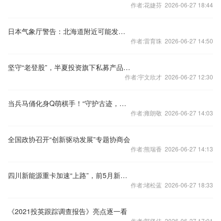
作者:花婕芬 2026-06-27 18:44
日本气象厅警告：北海道附近可能发生强震
作者:雷育珠 2026-06-27 14:50
坚守“老登股”，半夏投资旗下私募产品近一个月下跌超27%，李蓓喊话警惕AI泡沫
作者:宇文欣才 2026-06-27 12:30
当兵马俑化身Q萌棋手！“守护古迹，萌趣对弈”数字象棋限量发行
作者:雍朗敬 2026-06-27 14:03
全国政协召开“创新驱动发展”专题协商会
作者:熊瑞香 2026-06-27 14:13
四川新能源重卡加速“上路”，前5月新增占比超四分之一
作者:堵松蓝 2026-06-27 18:33
《2021投英跟踪调查报告》亮点逐一看
作者:郭坚佳 2026-06-27 17:01