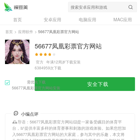
首页
安卓应用
电脑应用
MAC应用
资讯
专题
设计奖
创意应用
首页
>
应用软件
>
56677凤凰彩票官方网站
问答
56677凤凰彩票官方网站
官方
年满12周岁
下载安装
次下载
6384959
需优先下载
安全下载
56677凤凰彩票官方网站安装
小编点评
🕰导语：
56677凤凰彩票官方网站
⌨️是一家备受瞩目的体育平
台，🥢提供丰富多样的体育赛事和刺激的游戏体验。如果您想加
入
56677凤凰彩票官方网站
的大家庭，参与其中的乐趣，本文将