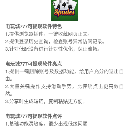
电玩城777可提现软件特色
1.提供浏览器插件，一键收藏网页正文。
2.提供登录历史查询，检查账号异常访问记录。
3.针对低配设备进行针对性优化，保证流畅。
电玩城777可提现软件亮点
1.提供一键删除账号及数据功能，给用户充分的退出自
由。
2.大量关键操作支持滑动手势，比传统点击更高效自
然。
3.分享时生成短链，复制粘贴更方便。
电玩城777可提现软件点评
1.基础功能灵敏度，很少出现低级问题