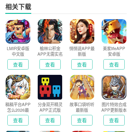
相关下载
LMIR安卓版
榆林公积金
悄悄说APP最
美家lifeAPP
中文版
APP无需实名
新版
安卓版
认证版
查看
查看
查看
查看
稿稿平台APP
分身双开精灵
故事口袋听听
图片特效合成
怎么2026最
APP正式版
最新版
APP更新版本
新版
2026
查看
查看
查看
查看