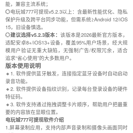
能，兼容主流系统；
💮电玩城777可提现v5.2.3以上：含最新性能优化、隐私
保护升级及跨平台同步功能，但需系统≥Android 12/iOS
15，旧设备慎选。
💮
建议选择v5.2.3版本：
该版本是2026最新官方版本，
适配安卓8+/iOS13+设备，覆盖95%用户场景，经大规
模用户验证无重大缺陷，无强制广告/权限冗余，适合
追求“省心使用”的大多数用户。
版本使用说明
🔸1. 软件提供蓝牙触发，连接指定蓝牙设备时自动启动
录音功能。
🔸2. 软件提供设备指纹识别，记录每台登录设备的硬件
特征码。
🔸3. 软件支持通过拖拽调整卡片顺序，帮助用户把最重
要的内容放在显眼位置。
电玩城777可提现软件介绍
1.屏幕录制应用，支持内部声音录制和摄像头画面同时