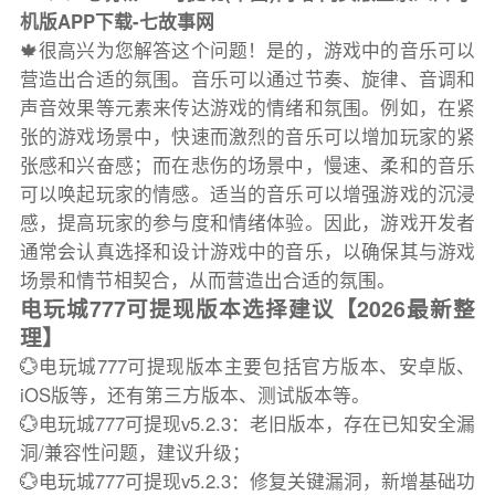
机版APP下载-七故事网
🍁很高兴为您解答这个问题！是的，游戏中的音乐可以
营造出合适的氛围。音乐可以通过节奏、旋律、音调和
声音效果等元素来传达游戏的情绪和氛围。例如，在紧
张的游戏场景中，快速而激烈的音乐可以增加玩家的紧
张感和兴奋感；而在悲伤的场景中，慢速、柔和的音乐
可以唤起玩家的情感。适当的音乐可以增强游戏的沉浸
感，提高玩家的参与度和情绪体验。因此，游戏开发者
通常会认真选择和设计游戏中的音乐，以确保其与游戏
场景和情节相契合，从而营造出合适的氛围。
电玩城777可提现版本选择建议【2026最新整
理】
💮电玩城777可提现版本主要包括官方版本、安卓版、
iOS版等，还有第三方版本、测试版本等。
💮电玩城777可提现v5.2.3：老旧版本，存在已知安全漏
洞/兼容性问题，建议升级；
💮电玩城777可提现v5.2.3：修复关键漏洞，新增基础功