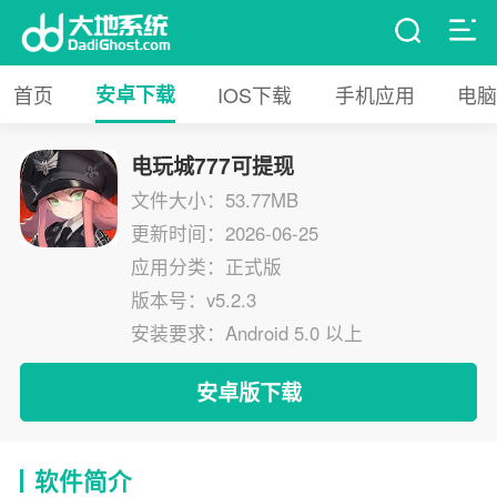
首页
安卓下载
IOS下载
手机应用
电脑
电玩城777可提现
文件大小：53.77MB
更新时间：2026-06-25
应用分类：正式版
版本号：v5.2.3
安装要求：Android 5.0 以上
安卓版下载
软件简介