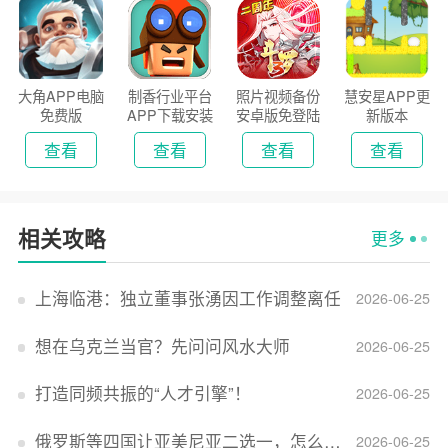
大角APP电脑
制香行业平台
照片视频备份
慧安星APP更
免费版
APP下载安装
安卓版免登陆
新版本
2026
版
查看
查看
查看
查看
相关攻略
更多
上海临港：独立董事张湧因工作调整离任
2026-06-25
想在乌克兰当官？先问问风水大师
2026-06-25
打造同频共振的“人才引擎”！
2026-06-25
俄罗斯等四国让亚美尼亚二选一，怎么回事？
2026-06-25