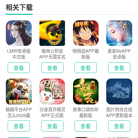
相关下载
LMIR安卓版
榆林公积金
悄悄说APP最
美家lifeAPP
中文版
APP无需实名
新版
安卓版
认证版
查看
查看
查看
查看
稿稿平台APP
分身双开精灵
故事口袋听听
图片特效合成
怎么2026最
APP正式版
最新版
APP更新版本
新版
2026
查看
查看
查看
查看