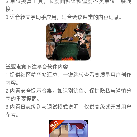
2.单位换算工具，长度面积体积温度各类单位一键转
换。
3.语音转文字助手应用，适合会议课堂的内容记录。
泛亚电竞下注平台软件内容
1.提供社区精华帖汇总，一键跳转查看高质量用户创作
内容。
2.内置安全提示合集，如识别钓鱼、保护隐私与谨慎分
享的重要提醒。
3.内置日志级别与调试模式说明，仅供高级或开发用户
参考。