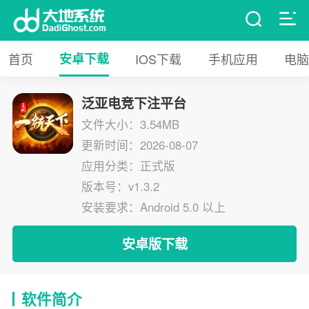
首页
安卓下载
IOS下载
手机应用
电脑
泛亚电竞下注平台
文件大小：3.54MB
更新时间：2026-08-07
应用分类：正式版
版本号：v1.3.2
安装要求：Android 5.0 以上
安卓版下载
软件简介