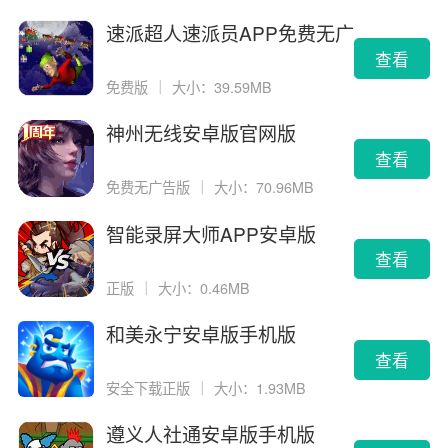
速派超人速派员APP免费无广
告版
查看
免费版
｜
大小：39.59MB
神州无线安卓版官网版
查看
免费无广告版
｜
大小：70.96MB
智能录屏大师APP安卓版
查看
正版
｜
大小：0.46MB
和美永宁安卓版手机版
查看
安全下载正版
｜
大小：1.93MB
遵义人社通安卓版手机版