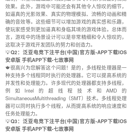
效果。此外，游戏中可能还会有其他令人惊叹的细节，
如逼真的光影效果、真实的物理模拟、流畅的动画和精
确的音效等。这些细节可以增加游戏的真实感和乐趣，
使玩家感受到更加逼真和身临其境的游戏体验。总体而
言，游戏中的场景设计可以是非常精细和令人惊叹的，
这取决于游戏开发团队的努力和创造力。
💡
Q2：泛亚电竞下注平台(中国)官方版-APP下载IOS
安卓版 手机APP下载-七故事网
🍁很高兴为您解答这个问题！是的，多线程处理器是一
种支持多个线程同时执行的处理器。它可以提高系统的
并发性和处理能力。许多现代的处理器都支持多线程，
例如Intel的超线程技术和AMD的
SimultaneousMultithreading（SMT）技术。多线程处理
器可以同时执行多个线程，从而提高系统的响应速度和
任务处理能力。
💡
Q3：泛亚电竞下注平台(中国)官方版-APP下载IOS
安卓版 手机APP下载-七故事网