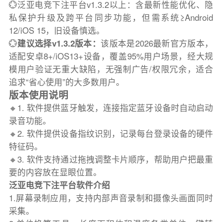
💮泛亚电竞下注平台v1.3.2以上：含最新性能优化、隐
私保护升级及跨平台同步功能，但需系统≥Android
12/iOS 15，旧设备慎选。
💮
建议选择v1.3.2版本：
该版本是2026最新官方版本，
适配安卓8+/iOS13+设备，覆盖95%用户场景，经大规
模用户验证无重大缺陷，无强制广告/权限冗余，适合
追求“省心使用”的大多数用户。
版本使用说明
🔸1. 软件提供蓝牙触发，连接指定蓝牙设备时自动启动
录音功能。
🔸2. 软件提供设备指纹识别，记录每台登录设备的硬件
特征码。
🔸3. 软件支持通过拖拽调整卡片顺序，帮助用户把最重
要的内容放在显眼位置。
泛亚电竞下注平台软件介绍
1.屏幕录制应用，支持内部声音录制和摄像头画面同时
采集。