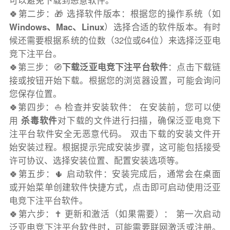
可以避免下载到恶意软件。
🍀第二步：🎁 选择软件版本：根据您的操作系统（如
Windows、Mac、Linux
）选择合适的软件版本。有时
候还需要根据系统的位数（32位或64位）来选择泛亚电
竞下注平台。
🍀第三步：🧭
下载泛亚电竞下注平台软件
：点击下载链
接或按钮开始下载。根据您的浏览器设置，可能会询问
您保存位置。
🍀第四步：⛵️ 检查并安装软件： 在安装前，您可以使
用
杀毒软件
对下载的文件进行扫描，确保泛亚电竞下
注平台软件安全无恶意代码。 双击下载的安装文件开
始安装过程。根据提示完成安装步骤，这可能包括接受
许可协议、选择安装位置、配置安装选项等。
🍀第五步：🌵 启动软件：安装完成后，通常会在桌面
或开始菜单创建软件快捷方式，点击即可启动使用泛亚
电竞下注平台软件。
🍀第六步：✝️ 更新和激活（如果需要）： 第一次启动
泛亚电竞下注平台软件时，可能需要联网激活或注册。