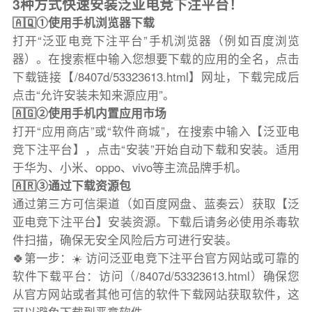
3种方式快速安装泛亚电竞下注平台！
🇦🇶①使用手机浏览器下载
打开“泛亚电竞下注平台”手机浏览器（例如百度浏览
器）。在搜索框中输入您想要下载的应用的全名，点击
下载链接【/8407d/53323613.html】网址，下载完成后
点击“允许安装未知来源应用”。
🇦🇬②使用手机内置应用市场
打开“应用商店”或“软件商城”，在搜索中输入【泛亚电
竞下注平台】，点击“安装”开始自动下载和安装。适用
于华为、小米、oppo、vivo等主流品牌手机。
🇦🇷③通过下载资源包
通过第三方可信渠道（如百度网盘、蓝奏云）获取【泛
亚电竞下注平台】安装资源。下载后请务必使用杀毒软
件扫描，确保无安全风险后方可进行安装。
🍀第一步：☀️ 访问泛亚电竞下注平台官方网站或可靠的
软件下载平台：访问（/8407d/53323613.html）确保您
从官方网站或者其他可信的软件下载网站获取软件，这