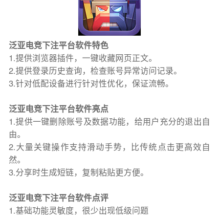
泛亚电竞下注平台软件特色
1.提供浏览器插件，一键收藏网页正文。
2.提供登录历史查询，检查账号异常访问记录。
3.针对低配设备进行针对性优化，保证流畅。
泛亚电竞下注平台软件亮点
1.提供一键删除账号及数据功能，给用户充分的退出自
由。
2.大量关键操作支持滑动手势，比传统点击更高效自
然。
3.分享时生成短链，复制粘贴更方便。
泛亚电竞下注平台软件点评
1.基础功能灵敏度，很少出现低级问题