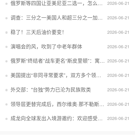
俄罗斯等四国让亚美尼亚二选一，怎么回事？
2026-06-21
调查：三分之一美国人和超三分之一加拿大人感到经济压力
2026-06-21
稳了！三天后油价要变！
2026-06-21
演唱会的风，吹到了中老年群体
2026-06-21
俄罗斯“终结者”战车更名“斯皮里顿”：寓意强大可靠，彰显俄精神力量
2026-06-21
美国提出“非同寻常要求”，双方多个领域分歧依旧，印美贸易谈判进入“关键阶段”
2026-06-21
外交部：''台独''势力已沦为民族败类
2026-06-21
领导层更替完成后，西尔维奥·那不勒斯出任Lucid首席执行官
2026-06-21
成龙向全球发出入境游邀约：欢迎感受无滤镜的真实中国
2026-06-21