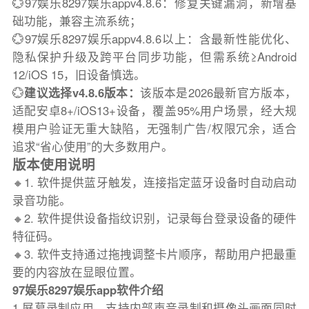
💮97娱乐8297娱乐appv4.8.6：修复关键漏洞，新增基
础功能，兼容主流系统；
💮97娱乐8297娱乐appv4.8.6以上：含最新性能优化、
隐私保护升级及跨平台同步功能，但需系统≥Android
12/iOS 15，旧设备慎选。
💮
建议选择v4.8.6版本：
该版本是2026最新官方版本，
适配安卓8+/iOS13+设备，覆盖95%用户场景，经大规
模用户验证无重大缺陷，无强制广告/权限冗余，适合
追求“省心使用”的大多数用户。
版本使用说明
🔸1. 软件提供蓝牙触发，连接指定蓝牙设备时自动启动
录音功能。
🔸2. 软件提供设备指纹识别，记录每台登录设备的硬件
特征码。
🔸3. 软件支持通过拖拽调整卡片顺序，帮助用户把最重
要的内容放在显眼位置。
97娱乐8297娱乐app软件介绍
1.屏幕录制应用，支持内部声音录制和摄像头画面同时