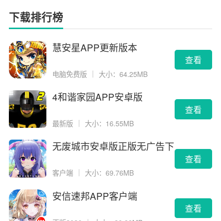
下载排行榜
慧安星APP更新版本
查看
电脑免费版
｜
大小：64.25MB
4和谐家园APP安卓版
查看
最新版
｜
大小：16.55MB
无废城市安卓版正版无广告下
载
查看
客户端
｜
大小：69.76MB
安信速邦APP客户端
查看