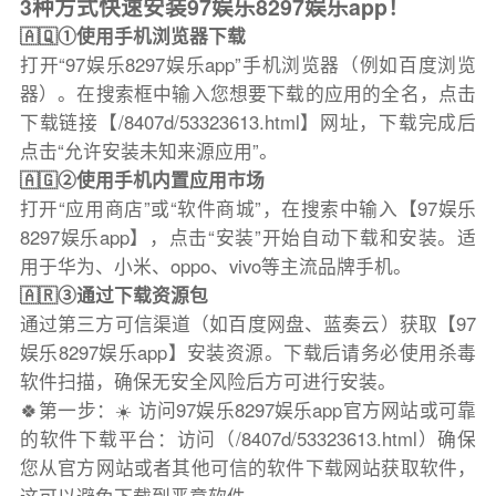
3种方式快速安装97娱乐8297娱乐app！
🇦🇶①使用手机浏览器下载
打开“97娱乐8297娱乐app”手机浏览器（例如百度浏览
器）。在搜索框中输入您想要下载的应用的全名，点击
下载链接【/8407d/53323613.html】网址，下载完成后
点击“允许安装未知来源应用”。
🇦🇬②使用手机内置应用市场
打开“应用商店”或“软件商城”，在搜索中输入【97娱乐
8297娱乐app】，点击“安装”开始自动下载和安装。适
用于华为、小米、oppo、vivo等主流品牌手机。
🇦🇷③通过下载资源包
通过第三方可信渠道（如百度网盘、蓝奏云）获取【97
娱乐8297娱乐app】安装资源。下载后请务必使用杀毒
软件扫描，确保无安全风险后方可进行安装。
🍀第一步：☀️ 访问97娱乐8297娱乐app官方网站或可靠
的软件下载平台：访问（/8407d/53323613.html）确保
您从官方网站或者其他可信的软件下载网站获取软件，