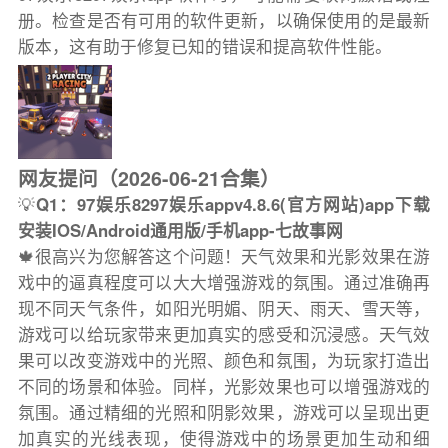
册。检查是否有可用的软件更新，以确保使用的是最新
版本，这有助于修复已知的错误和提高软件性能。
网友提问（2026-06-21合集）
💡
Q1：97娱乐8297娱乐appv4.8.6(官方网站)app下载
安装IOS/Android通用版/手机app-七故事网
🍁很高兴为您解答这个问题！天气效果和光影效果在游
戏中的逼真程度可以大大增强游戏的氛围。通过准确再
现不同天气条件，如阳光明媚、阴天、雨天、雪天等，
游戏可以给玩家带来更加真实的感受和沉浸感。天气效
果可以改变游戏中的光照、颜色和氛围，为玩家打造出
不同的场景和体验。同样，光影效果也可以增强游戏的
氛围。通过精细的光照和阴影效果，游戏可以呈现出更
加真实的光线表现，使得游戏中的场景更加生动和细