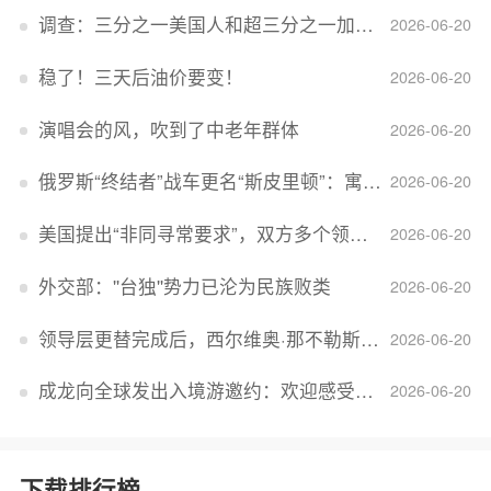
调查：三分之一美国人和超三分之一加拿大人感到经济压力
2026-06-20
稳了！三天后油价要变！
2026-06-20
演唱会的风，吹到了中老年群体
2026-06-20
俄罗斯“终结者”战车更名“斯皮里顿”：寓意强大可靠，彰显俄精神力量
2026-06-20
美国提出“非同寻常要求”，双方多个领域分歧依旧，印美贸易谈判进入“关键阶段”
2026-06-20
外交部：''台独''势力已沦为民族败类
2026-06-20
领导层更替完成后，西尔维奥·那不勒斯出任Lucid首席执行官
2026-06-20
成龙向全球发出入境游邀约：欢迎感受无滤镜的真实中国
2026-06-20
下载排行榜