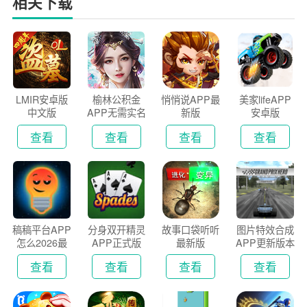
相关下载
LMIR安卓版
榆林公积金
悄悄说APP最
美家lifeAPP
中文版
APP无需实名
新版
安卓版
认证版
查看
查看
查看
查看
稿稿平台APP
分身双开精灵
故事口袋听听
图片特效合成
怎么2026最
APP正式版
最新版
APP更新版本
新版
2026
查看
查看
查看
查看