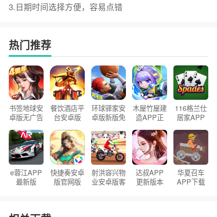
3.日期时间选择方便，容易点错
热门推荐
书签地球安
餐饮酒店平
环球驿家安
木屋竹屋建
116格兰仕
卓版无广告
台安卓版
卓版新版免
造APP正
居家APP
官方正版
2026版
费下载
版2026
手机版
e蓉江APP
快捷奏安卓
射洪容兴物
达叔APP
华夏召车
最新版
版官网版
业安卓版客
更新版本
APP下载
户端
2026
安装2026