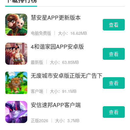
慧安星APP更新版本
查看
电脑免费版
｜
大小：16.62MB
4和谐家园APP安卓版
查看
最新版
｜
大小：63.85MB
无废城市安卓版正版无广告下
载
查看
客户端
｜
大小：91.1MB
安信速邦APP客户端
查看
正版2026
｜
大小：3.7MB