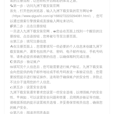
装
的注册流程，让您轻松开启精彩的体育之旅。
🦜第一步：访问九洲下载安装官网
首先，打开您的浏览器，输入
九洲下载安装
的官方网址🍓
（https://www.qigushi.com/qi/1680272223294081.html）。您可
以通过搜索引擎搜索或直接输入网址来访问。
📹第二步：点击注册按钮
一旦进入
九洲下载安装
官网，🍣您会在页面上找到一个醒目的注
册按钮。点击该按钮，您将被引导至注册页面。
㊗第三步：填写注册信息
⛺️在注册页面上，您需要填写一些必要的个人信息来创建
九洲下
载安装
账户。通常包括用户名、密码、电子邮件地址、手机号码
等。请务必提供准确完整的信息，以确保顺利完成注册。
🌔第四步：验证账户
🍱填写完个人信息后，您可能需要进行账户验证。
九洲下载安装
会向您提供的电子邮件地址或手机号码发送一条验证信息，您需
要按照提示进行验证操作。这有助于确保账户的安全性，并防止
不法分子滥用您的个人信息。
🌮第五步：设置安全选项
九洲下载安装
通常要求您设置一些安全选项，以增强账户的安全
性。🍭例如，可以设置安全问题和答案，启用两步验证等功能。
请根据系统的提示设置相关选项，并妥善保管相关信息，确保您
的账户安全。
🥧第六步：阅读并同意条款