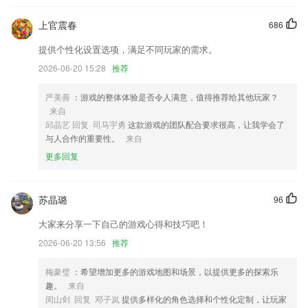
支持御2行业进阶版
上官震春
686
水泥指数全新改版，致力于推动水泥行业数据共享，为行业打造基于多维
提供个性化设置选项，满足不同玩家的需求。
度数据的深度服务。
2026-06-20 15:28
推荐
游戏推荐大升级！好看更好玩！
严美善
：游戏的整体体验是否令人满意，值得推荐给其他玩家？
（更新应用个法人权限判断和获取用户信息机制；
来自
增加消息界面，通知一目了然；
邱晶艺 回复 司马宇勇
这款游戏的团队配合要求很高，让我学会了
与人合作的重要性。
来自
优化安师傅业务，好服务只为您。
更多回复
联系我们
以上就是九洲下载安装的介绍，如果您喜欢这款软件，您可以到应用商店
进行打分评论，说出您的使用经历，以帮助我们更好的对产品进行优化修
苏晶璐
96
改。
大家来分享一下自己的游戏心得和技巧吧！
2026-06-20 13:56
推荐
梅豪璧
：希望增加更多的游戏地图和场景，以提供更多的探索乐
趣。
来自
闵山剑 回复 邓子岚
提供多样化的角色选择和个性化定制，让玩家