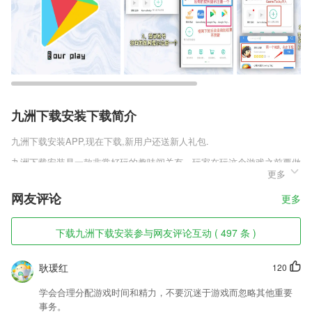
九洲下载安装下载简介
九洲下载安装
APP,现在下载,新用户还送新人礼包.
九洲下载安装是一款非常好玩的趣味闯关有，玩家在玩这个游戏之前要做
更多
好准备，有的内容非常的烧脑哦，这里的玩法非常奇特，这里你要猜出上
一个玩家答案的相反的意思，这个就比较困难了，想要猜中答案的话就必
网友评论
更多
须要知道其他玩家的答案，怎么才能获得胜利呢就看你自己了。
九洲下载安装软件特色
下载九洲下载安装参与网友评论互动 ( 497 条 )
1,【专属客服】企业财务有问题?专属客服24h在线解答
耿瑗红
120
2,为考生提供高考志愿模拟填报系统，对考生填报结果进行打分评价并提
供专业建议。
学会合理分配游戏时间和精力，不要沉迷于游戏而忽略其他重要
3,【车辆状况报告】报告出发和到达车辆的情况更加方便！司机可以在出
事务。