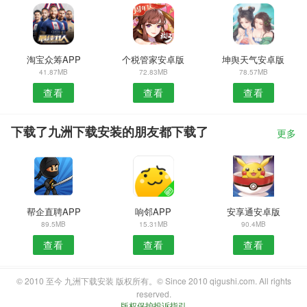
淘宝众筹APP
个税管家安卓版
坤舆天气安卓版
41.87MB
72.83MB
78.57MB
查看
查看
查看
下载了九洲下载安装的朋友都下载了
更多
帮企直聘APP
响邻APP
安享通安卓版
89.5MB
15.31MB
90.4MB
查看
查看
查看
© 2010 至今 九洲下载安装 版权所有。© Since 2010 qigushi.com. All rights
reserved.
版权保护投诉指引