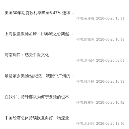
美国30年期贷款利率降至6.47% 连续两周下降
作者:蓝雁香 2026-06-20 15:31
上海援疆教师孟琦：用赤诚之心架起沪疆合作桥梁
作者:陆黛勇 2026-06-20 10:38
河南周口：感受中医文化
作者:屠海筠 2026-06-20 08:03
最是家乡美|全运记忆：我眼中广州的活力与温度
作者:杭全露 2026-06-20 10:33
在我军，特种部队为何宁要矮的也不要高个？原来和这个有关！
作者:顾枝罡 2026-06-20 10:42
中国经济总体持续恢复向好，物流业高质量发展“蒸蒸日上”
作者:池兴康 2026-06-20 13:16