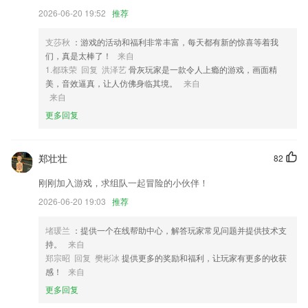
发前和到达后报告车辆照片和车辆状况，以减少运输过程中或到达后的纠
2026-06-20 19:52
推荐
纷！
4,这里是2265牛仔们的聚集地。
支莎秋
：游戏的活动和福利非常丰富，每天都有新的惊喜等着我
们，真是太棒了！
来自
5,我的班级：班级所有人员详情。
1.都珠荣 回复 洪泽艺
骨灰玩家是一款令人上瘾的游戏，画面精
6,【顺丰唯一官方承运商】
美，音效逼真，让人仿佛身临其境。
来自
来自
九洲下载安装软件优势
更多回复
1.能够帮助大家快速的通过考试，而且还可以和非常多的朋友一起进行实
时的互动以及交流，而且能够让大家非常轻松的学习。
郑壮壮
82
2.课本中的课后习题可以直接在线练习，通过做题的方式可以训练对知识
点的掌握度；
刚刚加入游戏，求组队一起冒险的小伙伴！
3.·高效免费，一键式清洁加速，告别卡顿。
2026-06-20 19:03
推荐
4.历年真题：掌握考试命脉，直击考试目标；
堵瑗兰
：提供一个在线帮助中心，解答玩家常见问题并提供技术支
5.操作简单，通过软件选择自己想要了解的作文分类进行学习查阅即可，
持。
来自
轻松上手
郑宗昭 回复 樊彬冰
提供更多的奖励和福利，让玩家有更多的收获
感！
来自
6.·有学习包附加服务，可免费在线参与服务期内一建优秀学员分享会，
给自学增加乐趣
更多回复
九洲下载安装更新了什么?