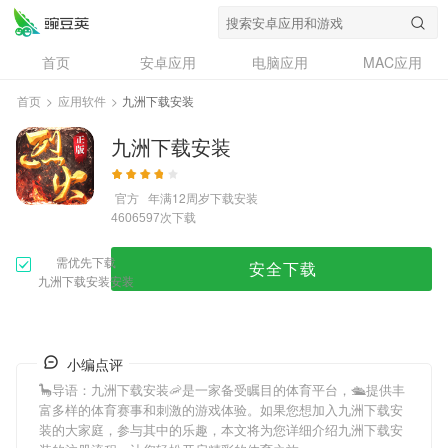
首页
安卓应用
电脑应用
MAC应用
资讯
专题
设计奖
创意应用
首页
>
应用软件
>
九洲下载安装
问答
九洲下载安装
官方
年满12周岁
下载安装
次下载
4606597
需优先下载
安全下载
九洲下载安装安装
小编点评
🦕导语：
九洲下载安装
🦐是一家备受瞩目的体育平台，🛳提供丰
富多样的体育赛事和刺激的游戏体验。如果您想加入
九洲下载安
装
的大家庭，参与其中的乐趣，本文将为您详细介绍
九洲下载安