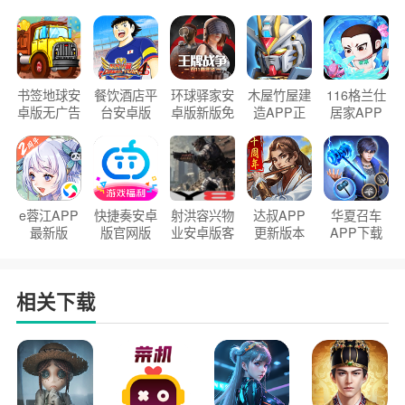
书签地球安
餐饮酒店平
环球驿家安
木屋竹屋建
116格兰仕
卓版无广告
台安卓版
卓版新版免
造APP正
居家APP
官方正版
2026版
费下载
版2026
手机版
e蓉江APP
快捷奏安卓
射洪容兴物
达叔APP
华夏召车
最新版
版官网版
业安卓版客
更新版本
APP下载
户端
2026
安装2026
相关下载