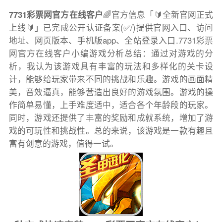
7731彩票网官方在线客户
🌈官方信息「🔰全新官网正式
上线🔰」已完成公开认证备案(✅/)提供官网入口、访问
地址、网页版本、手机版app、全站登录入口.7731彩票
网官方在线客户小编游戏分析总结：通过对游戏的分
析，我认为该游戏具有丰富的玩法和多样化的关卡设
计，能够给玩家带来不同的挑战和乐趣。游戏的画面精
美，音效逼真，能够营造出良好的游戏氛围。游戏的操
作简单易懂，上手难度适中，适合各个年龄段的玩家。
同时，游戏还提供了丰富的奖励和成就系统，增加了游
戏的可玩性和挑战性。总的来说，该游戏是一款有趣且
富有创意的游戏，值得一试。