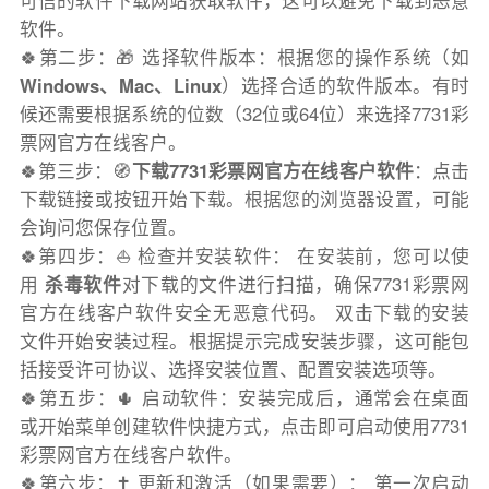
可信的软件下载网站获取软件，这可以避免下载到恶意
软件。
🍀第二步：🎁 选择软件版本：根据您的操作系统（如
Windows、Mac、Linux
）选择合适的软件版本。有时
候还需要根据系统的位数（32位或64位）来选择7731彩
票网官方在线客户。
🍀第三步：🧭
下载7731彩票网官方在线客户软件
：点击
下载链接或按钮开始下载。根据您的浏览器设置，可能
会询问您保存位置。
🍀第四步：⛵️ 检查并安装软件： 在安装前，您可以使
用
杀毒软件
对下载的文件进行扫描，确保7731彩票网
官方在线客户软件安全无恶意代码。 双击下载的安装
文件开始安装过程。根据提示完成安装步骤，这可能包
括接受许可协议、选择安装位置、配置安装选项等。
🍀第五步：🌵 启动软件：安装完成后，通常会在桌面
或开始菜单创建软件快捷方式，点击即可启动使用7731
彩票网官方在线客户软件。
🍀第六步：✝️ 更新和激活（如果需要）： 第一次启动