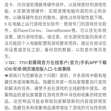
显卡、内存或处理器等硬件组件，以获得更好的游戏性
能。8.定期清理硬件：定期清理电脑内部的灰尘和杂
物，以确保硬件良好的散热，避免过热导致性能下降。
9.在电脑上运行游戏优化软件：使用专门的游戏优化软
件，如RazerCortex、GameBooster等，可以优化系统
设置，提升游戏性能。请注意，优化游戏性能的具体方
法可能因个人电脑配置和游戏要求而异。建议在尝试任
何设置或优化之前，备份您的数据，以防意外情况发
生。
💡
Q3：7731彩票网官方在线客户(官方)手机APP下载
IOS/安卓/网页通用版入口-七故事网
🍁很高兴为您解答这个问题！是的，许多游戏中都有隐
藏任务或收集物品。隐藏任务是一些玩家需要自行发现
和解决的任务，通常不会在游戏的主线剧情中提及。收
集物品则是玩家需要在游戏世界中寻找和收集的特定物
品，这些物品可能会帮助玩家解锁新的内容或获得奖
励。隐藏任务和收集物品通常增加了游戏的可玩性和挑