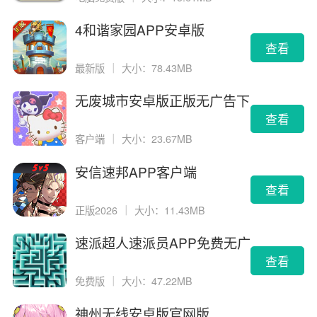
4和谐家园APP安卓版
查看
最新版
｜
大小：78.43MB
无废城市安卓版正版无广告下
载
查看
客户端
｜
大小：23.67MB
安信速邦APP客户端
查看
正版2026
｜
大小：11.43MB
速派超人速派员APP免费无广
告版
查看
免费版
｜
大小：47.22MB
神州无线安卓版官网版