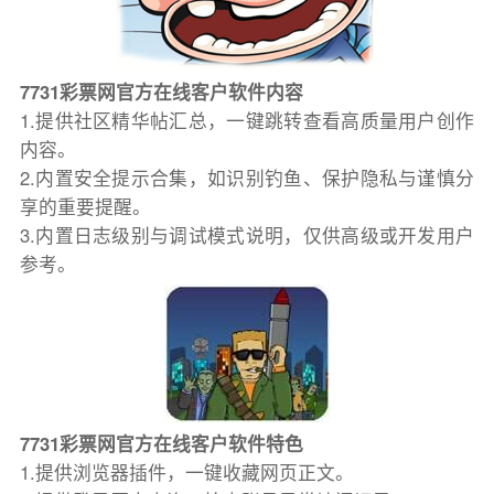
7731彩票网官方在线客户软件内容
1.提供社区精华帖汇总，一键跳转查看高质量用户创作
内容。
2.内置安全提示合集，如识别钓鱼、保护隐私与谨慎分
享的重要提醒。
3.内置日志级别与调试模式说明，仅供高级或开发用户
参考。
7731彩票网官方在线客户软件特色
1.提供浏览器插件，一键收藏网页正文。