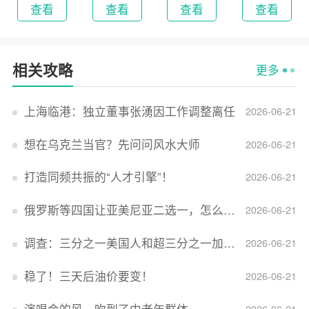
查看
查看
查看
查看
相关攻略
更多
上海临港：独立董事张湧因工作调整离任
2026-06-21
想在乌克兰当官？先问问风水大师
2026-06-21
打造同频共振的“人才引擎”！
2026-06-21
俄罗斯等四国让亚美尼亚二选一，怎么回事？
2026-06-21
调查：三分之一美国人和超三分之一加拿大人感到经济压力
2026-06-21
稳了！三天后油价要变！
2026-06-21
演唱会的风，吹到了中老年群体
2026-06-21