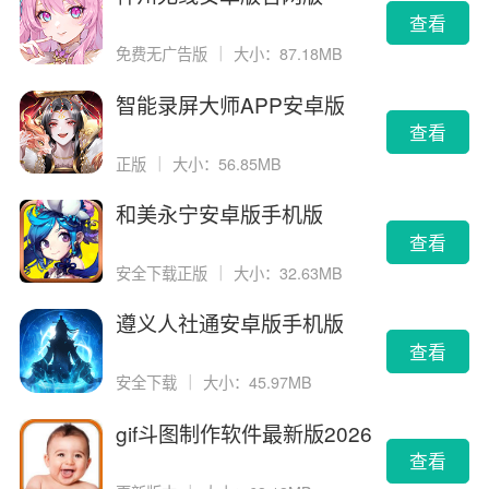
查看
免费无广告版
｜
大小：87.18MB
智能录屏大师APP安卓版
查看
正版
｜
大小：56.85MB
和美永宁安卓版手机版
查看
安全下载正版
｜
大小：32.63MB
遵义人社通安卓版手机版
查看
安全下载
｜
大小：45.97MB
gif斗图制作软件最新版2026
版
查看