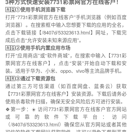
3种方式快速安装7731彩票网官方在线客户！
🇦🇶①使用手机浏览器下载
打开“7731彩票网官方在线客户”手机浏览器（例如百度
浏览器）。在搜索框中输入您想要下载的应用的全名，
点击下载链接【/8407d/53323613.html】网址，下载完
成后点击“允许安装未知来源应用”。
🇦🇬②使用手机内置应用市场
打开“应用商店”或“软件商城”，在搜索中输入【7731彩
票网官方在线客户】，点击“安装”开始自动下载和安
装。适用于华为、小米、oppo、vivo等主流品牌手机。
🇦🇷③通过下载资源包
通过第三方可信渠道（如百度网盘、蓝奏云）获取
【7731彩票网官方在线客户】安装资源。下载后请务必
使用杀毒软件扫描，确保无安全风险后方可进行安装。
🍀第一步：☀️ 访问7731彩票网官方在线客户官方网站
或可靠的软件下载平台：访问
（/8407d/53323613.html）确保您从官方网站或者其他