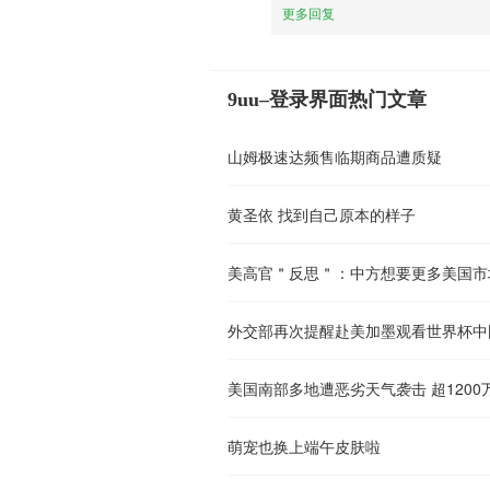
更多回复
9uu–登录界面热门文章
山姆极速达频售临期商品遭质疑
黄圣依 找到自己原本的样子
美高官＂反思＂：中方想要更多美国市
外交部再次提醒赴美加墨观看世界杯中
美国南部多地遭恶劣天气袭击 超120
萌宠也换上端午皮肤啦