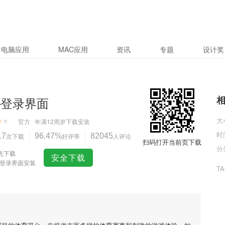
电脑应用
MAC应用
资讯
专题
设计奖
u–登录界面
大
官方
年满12周岁
下载安装
时
17
次下载
96.47%
好评率
82045
人评论
扫码打开当前页下载
分
先下载
安全下载
u–登录界面安装
T