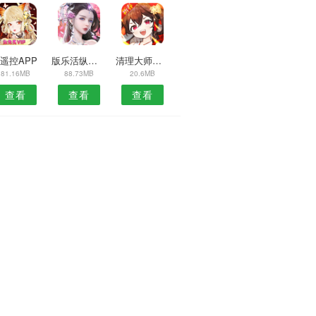
i遥控APP
版乐活纵享APP
清理大师安卓版
81.16MB
88.73MB
20.6MB
查看
查看
查看