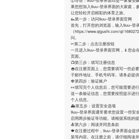
🕢导语：
9uu–登录界面
🍮是一家备受
果您想加入
9uu–登录界面
的大家庭，
让您轻松开启精彩的体育之旅。
🦗第一步：访问9uu–登录界面官网
首先，打开您的浏览器，输入
9uu–登
（https://www.qigushi.com/q
问。
✂第二步：点击注册按钮
一旦进入
9uu–登录界面
官网，📱您
页面。
📺第三步：填写注册信息
🧁在注册页面上，您需要填写一些必
子邮件地址、手机号码等。请务必提
🍓第四步：验证账户
👀填写完个人信息后，您可能需要进
送一条验证信息，您需要按照提示进
个人信息。
🚑第五步：设置安全选项
9uu–登录界面
通常要求您设置一些安全
启用两步验证等功能。请根据系统的
🍝第六步：阅读并同意条款
🍁在注册过程中，
9uu–登录界面
会提
策等内容。在注册之前，请仔细阅读