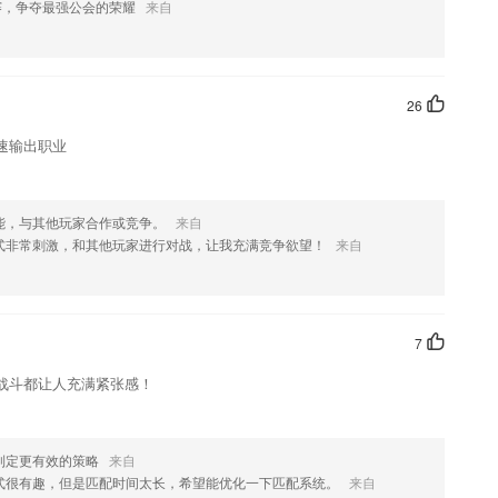
赛，争夺最强公会的荣耀
来自
喜欢这款软件，您可以到应用商店进行打分评论，说出您的使用经历，以
26
速输出职业
能，与其他玩家合作或竞争。
来自
模式非常刺激，和其他玩家进行对战，让我充满竞争欲望！
来自
7
战斗都让人充满紧张感！
制定更有效的策略
来自
式很有趣，但是匹配时间太长，希望能优化一下匹配系统。
来自