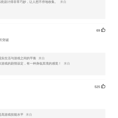
系统设计得非常巧妙，让人想不停地收集。
来自
的高校都可以在这里进行搜索查询。
适的视觉享受
无论什么时间，只要你有问题，随时提问！每个埋头苦读的夜晚，我们都
69
常详细的解释；
所突破
大家更好的学习体验。
育培训
现实生活与游戏之间的平衡
来自
款游戏的剧情设定，有一种身临其境的感觉！
来自
525
。
提高游戏技能水平
来自