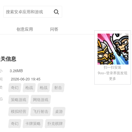
创意应用
问答
相关信息
扫一扫安装
小
3.26MB
9uu–登录界面发现
更多
间
2026-06-20 19:45
类
奇幻
枪战
枪战
射击
AG
策略游戏
网络游戏
模拟经营
飞行射击
桌游
奇幻
卡牌策略
扑克棋牌