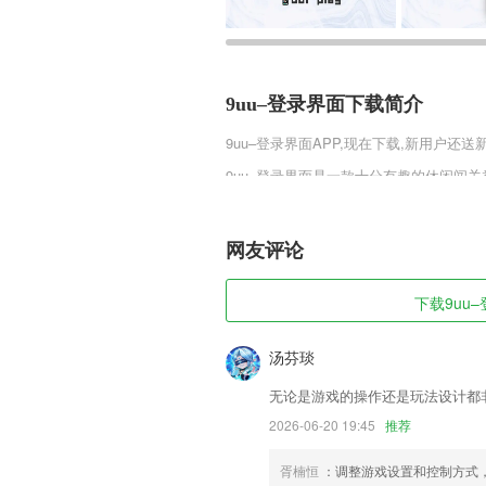
9uu–登录界面下载简介
9uu–登录界面
APP,现在下载,新用户还送
9uu–登录界面是一款十分有趣的休闲闯
方，将小球丢进指定的洞里，完成挑战，
难一些，喜欢的玩家快来挑战一下吧。
网友评论
9uu–登录界面软件特色
1,开发商：happydroid
下载9uu–
2,另外，这里为您提供了学习成长的空间
3,*灵活的手指操作
汤芬琰
4,一对一为您解答入驻难题
无论是游戏的操作还是玩法设计都
5,可实现多家跨纬度分布养殖场的统一
2026-06-20 19:45
推荐
6,更好的知晓不同的信息,让2265用户
胥楠恒
：调整游戏设置和控制方式
9uu–登录界面软件优势