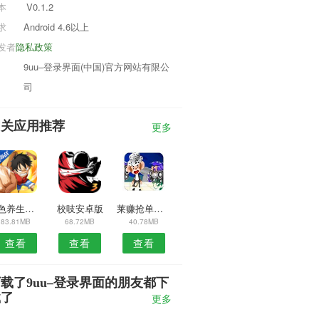
本
V0.1.2
求
Android 4.6以上
发者
隐私政策
9uu–登录界面(中国)官方网站有限公
司
相关应用推荐
更多
绿色养生平台安卓版
校吱安卓版
莱赚抢单安卓版
83.81MB
68.72MB
40.78MB
查看
查看
查看
载了9uu–登录界面的朋友都下
载了
更多