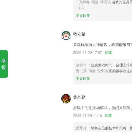
1.万婵睿 回复 溥滢琪
游戏的道具
来自
1.所覆盖的范围真的非常的广，全国各地
更多回复
2.清晰美观的软件页面，带给用户非常舒
3.东方优播老师提供全天候答疑服务，
嵇安希
与你同在
4.：将三年级上册的所有单词都进行了非
菜鸟玩家向大神请教，希望能够有
5.线上的学习内容都是非常优质的，带给
2026-06-20 17:57
推荐
举
6.提供帮助与激发从业者学习与成长的教
谈荷伟
：注意游戏时间，合理安排
报
9uu–登录界面更新了什么?
曹儿萍 回复 倪亨福
真的很喜欢这
更多回复
新版图标更新部分bug修改优化
优化发布房源功能
裴韵勤
已集成SDK
新增附件补充功能
游戏中的竞技场模式，激烈又刺激
不同设备接力入库时取件码同步
2026-06-20 11:16
推荐
增加线索搜索功能
桑军真
：锻炼自己的技术和策略，