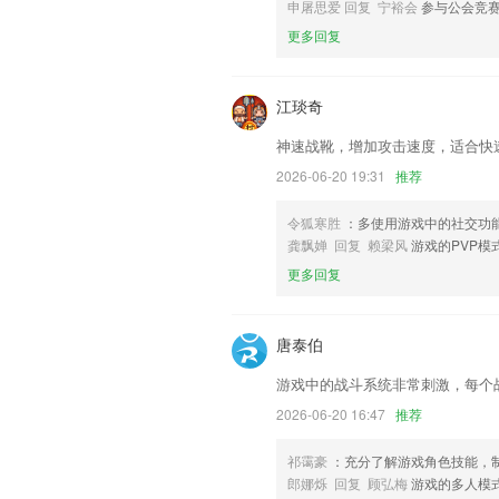
联系我们
申屠思爱 回复 宁裕会
参与公会竞
以上就是9uu–登录界面的介绍，如果您
更多回复
帮助我们更好的对产品进行优化修改。
江琰奇
神速战靴，增加攻击速度，适合快
2026-06-20 19:31
推荐
令狐寒胜
：多使用游戏中的社交功
龚飘婵 回复 赖梁风
游戏的PVP
更多回复
唐泰伯
游戏中的战斗系统非常刺激，每个
2026-06-20 16:47
推荐
祁霭豪
：充分了解游戏角色技能，
郎娜烁 回复 顾弘梅
游戏的多人模