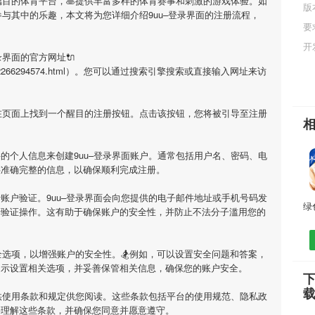
瞩目的体育平台，🥞提供丰富多样的体育赛事和刺激的游戏体验。如
版
参与其中的乐趣，本文将为您详细介绍
9uu–登录界面
的注册流程，
要
开
录界面
的官方网址🔌
i/1680272266294574.html）。您可以通过搜索引擎搜索或直接输入网址来访
会在页面上找到一个醒目的注册按钮。点击该按钮，您将被引导至注册
要的个人信息来创建
9uu–登录界面
账户。通常包括用户名、密码、电
供准确完整的信息，以确保顺利完成注册。
行账户验证。
9uu–登录界面
会向您提供的电子邮件地址或手机号码发
行验证操作。这有助于确保账户的安全性，并防止不法分子滥用您的
选项，以增强账户的安全性。🏂例如，可以设置安全问题和答案，
提示设置相关选项，并妥善保管相关信息，确保您的账户安全。
下
供使用条款和规定供您阅读。这些条款包括平台的使用规范、隐私政
并理解这些条款，并确保您同意并愿意遵守。