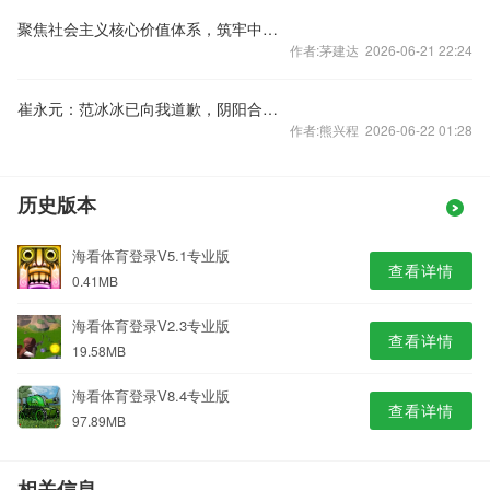
聚焦社会主义核心价值体系，筑牢中国精神基石
作者:茅建达 2026-06-21 22:24
崔永元：范冰冰已向我道歉，阴阳合同还有大人物
作者:熊兴程 2026-06-22 01:28
历史版本
海看体育登录V5.1专业版
查看详情
0.41MB
海看体育登录V2.3专业版
查看详情
19.58MB
海看体育登录V8.4专业版
查看详情
97.89MB