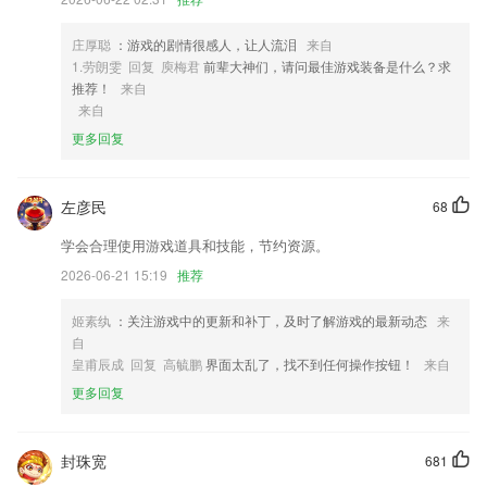
3,高清录音：随心所欲，各类音频，随意录取；
4,拍照搜题，立即获得题目解析；
庄厚聪
：游戏的剧情很感人，让人流泪
来自
1.劳朗雯 回复 庾梅君
前辈大神们，请问最佳游戏装备是什么？求
5,全民壕礼等你来拿。
推荐！
来自
6,在应用里宝宝们可以在应用里帮助小伙伴。
来自
更多回复
海看体育登录软件优势
1.】沃晟法商学院联手全国顶尖的律师、国际税务师、会计师、海外法律
专家、私人银行家团队。
左彦民
68
2.是很多用户都在应用的答案搜索器，一步就为您拿下每个题型的答案
学会合理使用游戏道具和技能，节约资源。
3.只为每一位热爱音乐的爱好者而生，无论您是已经得道的大神还是初出
2026-06-21 15:19
推荐
茅庐的菜鸟，它都将是您不可拒绝的节奏工具。
姬素纨
：关注游戏中的更新和补丁，及时了解游戏的最新动态
来
4.·课件均以3D动画、视频、flash动画、图片、文字和音频相结合的方式
自
精心打造，培训过程采用公司自主研发的动态人脸识别技术进行身份鉴别
皇甫辰成 回复 高毓鹏
界面太乱了，找不到任何操作按钮！
来自
5.学习的方式和内容是超级全面的，在很多时候都能满足；
更多回复
6.成绩查询，软件支持考试成绩查询，随时随地，想查就查；
海看体育登录更新了什么?
封珠宽
681
优化主页样式