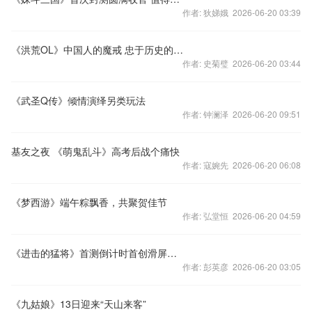
作者: 狄娣娥 2026-06-20 03:39
《洪荒OL》中国人的魔戒 忠于历史的修仙手游
作者: 史菊璧 2026-06-20 03:44
《武圣Q传》倾情演绎另类玩法
作者: 钟澜泽 2026-06-20 09:51
基友之夜 《萌鬼乱斗》高考后战个痛快
作者: 寇婉先 2026-06-20 06:08
《梦西游》端午粽飘香，共聚贺佳节
作者: 弘堂恒 2026-06-20 04:59
《进击的猛将》首测倒计时首创滑屏放技能
作者: 彭英彦 2026-06-20 03:05
《九姑娘》13日迎来“天山来客”