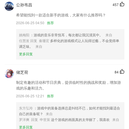
公孙韦昌
457
优化画画功能。
希望能找到一款适合新手的游戏，大家有什么推荐吗？
销售开单时可直接输入客户手机号码进行选择客户，客户匹配更加智能；
2026-06-25 04:50
推荐
以上就是华体会登录的介绍，如果您喜欢这款软件，您可以到应用商店进
行打分评论，说出您的使用经历，以帮助我们更好的对产品进行优化修
姚梅阳
：游戏的音乐非常悦耳，每次都让我沉浸其中。
来自
改。
任慧发 回复 秦珊宏
多样化的游戏模式让人玩得过瘾，不会觉得单
调乏味。
来自
新增支持鼎鼎大名的GG工具
更多回复
新增自主考试补考缴费
新功能单位找人上线了
储芝荷
84
联系我们
以上就是巨星在线首页的介绍，如果您喜欢这款软件，您可以到应用商店
制定有趣的活动和节日庆典，提供临时性的挑战和奖励，增加游
进行打分评论，说出您的使用经历，以帮助我们更好的对产品进行优化修
戏的乐趣和活力。
改。
2026-06-25 12:21
推荐
东方弘玲
：游戏中的装备选择总是纠结不已，如何才能找到最适合
自己的装备呢？
来自
罗洋爽 回复 申世策
这个游戏的画面真的太华丽了，我喜欢
来自
更多回复