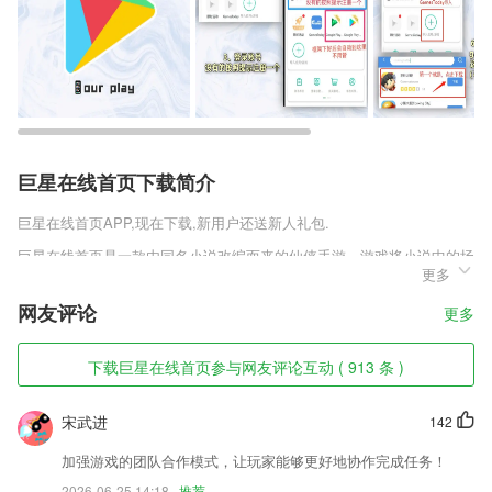
巨星在线首页下载简介
巨星在线首页
APP,现在下载,新用户还送新人礼包.
巨星在线首页是一款由同名小说改编而来的仙侠手游。游戏将小说中的场
更多
景完美的呈现了出来，同时也让玩家能够更好的体验到小说中人物们体验
过的剧情。玩家登陆游戏时，能够有十分简单易懂的新手教程，让你能够
网友评论
更多
更快的上手，开展属于自己的冒险。
巨星在线首页软件特色
下载巨星在线首页参与网友评论互动 ( 913 条 )
1,「视频裁剪拼接」支持段视频裁剪拼接分割等，快速制作精彩视频，记
录自己精彩的瞬间。
宋武进
142
2,不仅可以记录各种文字,各种图片和视频全部可以记录
加强游戏的团队合作模式，让玩家能够更好地协作完成任务！
3,发布自己的教育难题，专家达人积极解答交流，解答各阶段幼儿、小
2026-06-25 14:18
推荐