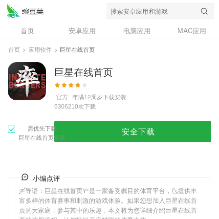
首页
安卓应用
电脑应用
MAC应用
资讯
专题
设计奖
创意应用
首页
>
应用软件
>
巨星在线首页
问答
巨星在线首页
官方
年满12周岁
下载安装
次下载
6306210
需优先下载
安全下载
巨星在线首页安装
小编点评
🛶导语：
巨星在线首页
🚥是一家备受瞩目的体育平台，🌜提供丰
富多样的体育赛事和刺激的游戏体验。如果您想加入
巨星在线首
页
的大家庭，参与其中的乐趣，本文将为您详细介绍
巨星在线首