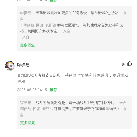
学、初中、高中等孩子出现的心理健康、学习择校、兴趣选择等问题，同
时有家长树洞一起吐露家庭心事。
农贵克
：希望游戏能增加更多的任务系统，增加游戏的挑战性
来
4,*收益∶环迅天下app实时显示日汇总、累计数据，按天查询对账。
自
1.傅燕彪 回复 袁阳翰
参与社区活动，与其他玩家交流心得和技
5,摆pose换造型选场景，快来给甜甜拍大片吧！甜甜相机同时支持自拍功
巧，共同提升游戏体验。
来自
能。
来自
6,百姓事网上办，操作简单，回复快，哈尔滨事大家谈，汇聚民智，共筑
更多回复
幸福；
巨星在线首页软件优势
顾骅忠
64
1.智能分析了每个人的高频错题从而生成个性化题库
参加游戏活动和节日庆典，获得限时奖励和特殊道具，提升游戏
2.·简笔画手抄报的特点，把复杂的作画过程，用简单的方式展现出来。
进程。
让家长和小朋友一看就懂，可以在短的时间理解，并跃跃欲试
2026-06-25 04:15
推荐
3.建立有家庭跟踪、孩子素质考核、家庭终身服务体系；参天大树提供免
费阅读书屋，“素质+学习”成长托管，让家长与孩子共同成长！
诸民阳
：战斗系统刺激有趣，每一场战斗都充满了挑战性。
来自
程伟剑 回复 秦巧浩
适度消费，不要沉迷于充值和虚拟物品！
来
4.为大家带来了更加优质的学习教育平台，实现更好的交流学习。
自
5.专业的数学符号表，2265方便输入的同时又提高了答案搜索的正确率。
更多回复
6.线上就能获取最新的公告内容，点击即可阅读文章。
巨星在线首页更新了什么?