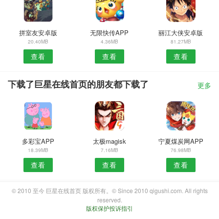
拼室友安卓版
无限快传APP
丽江大侠安卓版
20.40MB
4.36MB
81.27MB
查看
查看
查看
下载了巨星在线首页的朋友都下载了
更多
多彩宝APP
太极magisk
宁夏煤炭网APP
18.39MB
7.16MB
76.98MB
查看
查看
查看
© 2010 至今 巨星在线首页 版权所有。© Since 2010 qigushi.com. All rights
reserved.
版权保护投诉指引