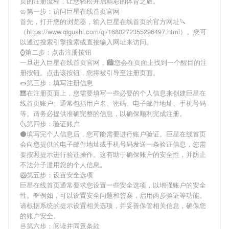
页
的注册流程，让您轻松开启精彩的体育之旅。
🥨第一步：访问巨星在线首页官网
首先，打开您的浏览器，输入
巨星在线首页
的官方网址🔪
（https://www.qigushi.com/qi/1680272355296497.html）。您可
以通过搜索引擎搜索或直接输入网址来访问。
⌚️第二步：点击注册按钮
一旦进入
巨星在线首页
官网，🏙您会在页面上找到一个醒目的注
册按钮。点击该按钮，您将被引导至注册页面。
🌭第三步：填写注册信息
🎹在注册页面上，您需要填写一些必要的个人信息来创建
巨星在
线首页
账户。通常包括用户名、密码、电子邮件地址、手机号码
等。请务必提供准确完整的信息，以确保顺利完成注册。
🌜第四步：验证账户
⚫填写完个人信息后，您可能需要进行账户验证。
巨星在线首页
会向您提供的电子邮件地址或手机号码发送一条验证信息，您需
要按照提示进行验证操作。这有助于确保账户的安全性，并防止
不法分子滥用您的个人信息。
🥝第五步：设置安全选项
巨星在线首页
通常要求您设置一些安全选项，以增强账户的安全
性。💸例如，可以设置安全问题和答案，启用两步验证等功能。
请根据系统的提示设置相关选项，并妥善保管相关信息，确保您
的账户安全。
🍜第六步：阅读并同意条款