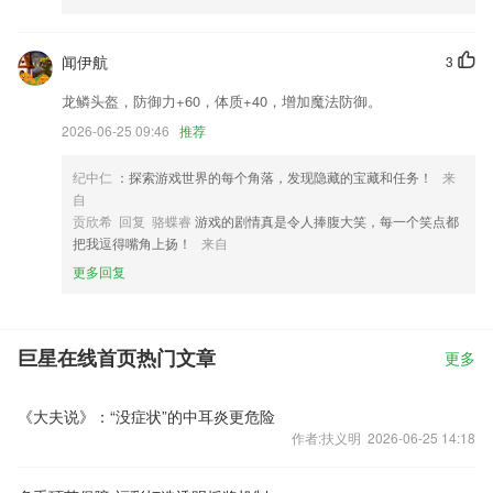
闻伊航
3
龙鳞头盔，防御力+60，体质+40，增加魔法防御。
2026-06-25 09:46
推荐
纪中仁
：探索游戏世界的每个角落，发现隐藏的宝藏和任务！
来
自
贡欣希 回复 骆蝶睿
游戏的剧情真是令人捧腹大笑，每一个笑点都
把我逗得嘴角上扬！
来自
更多回复
巨星在线首页热门文章
更多
《大夫说》：“没症状”的中耳炎更危险
作者:扶义明 2026-06-25 14:18