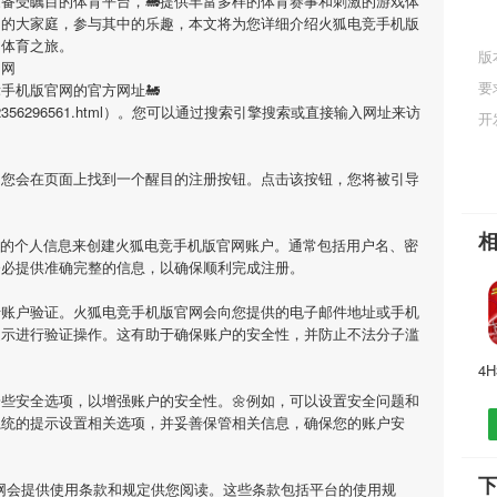
家备受瞩目的体育平台，🚂提供丰富多样的体育赛事和刺激的游戏体
网
的大家庭，参与其中的乐趣，本文将为您详细介绍
火狐电竞手机版
的体育之旅。
版
官网
要
竞手机版官网
的官方网址🚂
i/1680272356296561.html）。您可以通过搜索引擎搜索或直接输入网址来访
开
您会在页面上找到一个醒目的注册按钮。点击该按钮，您将被引导
要的个人信息来创建
火狐电竞手机版官网
账户。通常包括用户名、密
务必提供准确完整的信息，以确保顺利完成注册。
行账户验证。
火狐电竞手机版官网
会向您提供的电子邮件地址或手机
提示进行验证操作。这有助于确保账户的安全性，并防止不法分子滥
些安全选项，以增强账户的安全性。🌼例如，可以设置安全问题和
系统的提示设置相关选项，并妥善保管相关信息，确保您的账户安
网
会提供使用条款和规定供您阅读。这些条款包括平台的使用规