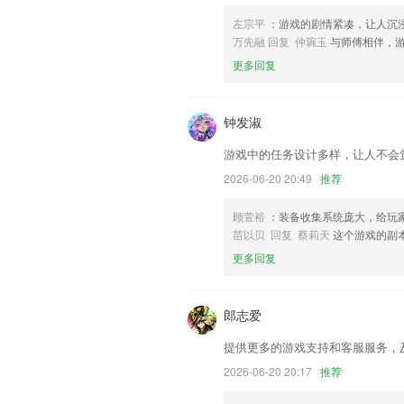
用经历，以帮助我们更好的对产品进行优
左宗平
：游戏的剧情紧凑，让人沉
联系我们
万先融 回复 仲琬玉
与师傅相伴，
以上就是火狐电竞手机版官网的介绍，如
更多回复
历，以帮助我们更好的对产品进行优化修
钟发淑
游戏中的任务设计多样，让人不会
2026-06-20 20:49
推荐
顾萱裕
：装备收集系统庞大，给玩
苗以贝 回复 蔡莉天
这个游戏的副
更多回复
郎志爱
提供更多的游戏支持和客服服务，
2026-06-20 20:17
推荐