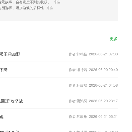
背景故事，会有意想不到的收获。
来自
地图选择，增加游戏的多样性
来自
更多
员王霜加盟
作者:邵鸣信 2026-06-21 07:33
下降
作者:谢行若 2026-06-20 20:40
作者:杜馥琰 2026-06-21 04:58
回迁”攻坚战
作者:梁鸿羽 2026-06-20 23:17
跑
作者:常欣雁 2026-06-21 05:21
病例135例
作者:柏倩雨 2026-06-21 02:38