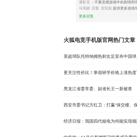
潘影克
：不要忽视游戏中的剧情和
马瑶媚 回复 贺绍岚
提供更多游戏
更多回复
火狐电竞手机版官网热门文章
英超球队托特纳姆热刺女足宣布中国球
更关注性价比！寒假研学价格上涨热度
黑龙江省委常委、副省长王一新被查
西安市委书记方红卫：打赢“保交楼、保
经济日报：我国四代核电为何能实现领
中疾控：11月份新增新冠病毒感染重症