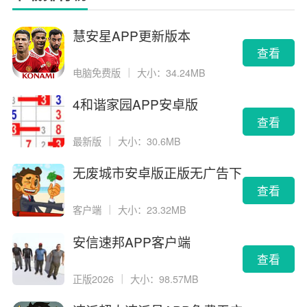
慧安星APP更新版本
查看
电脑免费版
｜
大小：34.24MB
4和谐家园APP安卓版
查看
最新版
｜
大小：30.6MB
无废城市安卓版正版无广告下
载
查看
客户端
｜
大小：23.32MB
安信速邦APP客户端
查看
正版2026
｜
大小：98.57MB