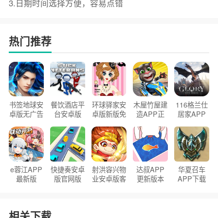
3.日期时间选择方便，容易点错
热门推荐
书签地球安
餐饮酒店平
环球驿家安
木屋竹屋建
116格兰仕
卓版无广告
台安卓版
卓版新版免
造APP正
居家APP
官方正版
2026版
费下载
版2026
手机版
e蓉江APP
快捷奏安卓
射洪容兴物
达叔APP
华夏召车
最新版
版官网版
业安卓版客
更新版本
APP下载
户端
2026
安装2026
相关下载