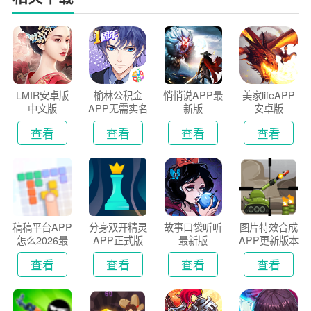
LMIR安卓版
榆林公积金
悄悄说APP最
美家lifeAPP
中文版
APP无需实名
新版
安卓版
认证版
查看
查看
查看
查看
稿稿平台APP
分身双开精灵
故事口袋听听
图片特效合成
怎么2026最
APP正式版
最新版
APP更新版本
新版
2026
查看
查看
查看
查看