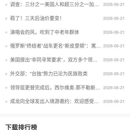
调查：三分之一美国人和超三分之一加拿大人感到经济压力
2026-06-21
稳了！三天后油价要变！
2026-06-21
演唱会的风，吹到了中老年群体
2026-06-21
俄罗斯“终结者”战车更名“斯皮里顿”：寓意强大可靠，彰显俄精神力量
2026-06-21
美国提出“非同寻常要求”，双方多个领域分歧依旧，印美贸易谈判进入“关键阶段”
2026-06-21
外交部：''台独''势力已沦为民族败类
2026-06-21
领导层更替完成后，西尔维奥·那不勒斯出任Lucid首席执行官
2026-06-21
成龙向全球发出入境游邀约：欢迎感受无滤镜的真实中国
2026-06-21
下载排行榜