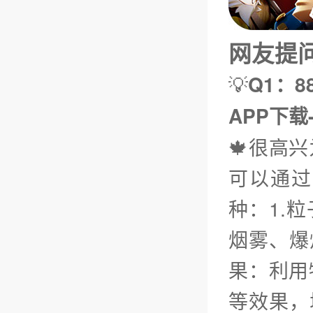
网友提问（
💡
Q1：
APP下载
🍁很高
可以通过
种：1.
烟雾、爆
果：利用
等效果，