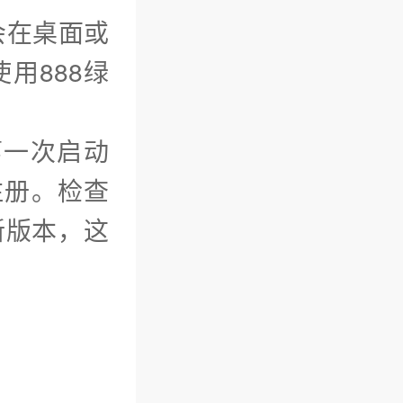
会在桌面或
用888绿
第一次启动
注册。检查
新版本，这