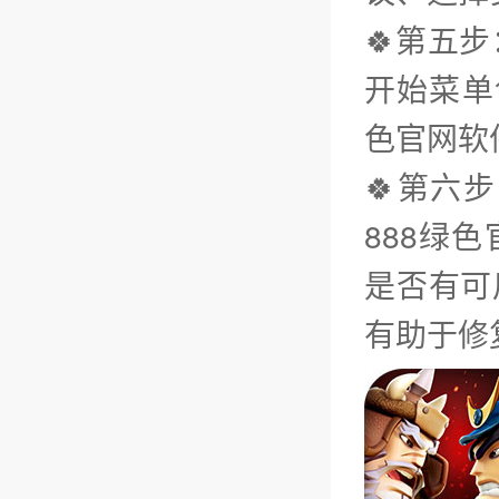
🍀第五
开始菜单
色官网软
🍀第六
888绿
是否有可
有助于修