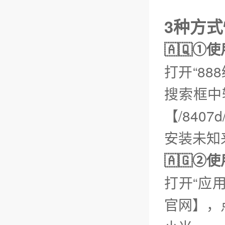
3种方式
🇦🇶①
打开“8
搜索框中
【/8407
安装未知
🇦🇬
打开“应
官网】，