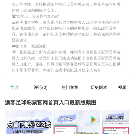
验证等功能。请根据系统的提示设置相关选项，并妥善保管相关
信息，确保您的账户安全。
🛣第六步：阅读并同意条款
💻在注册过程中，
澳客足球彩票官网首页入口
会提供使用条款和
规定供您阅读。这些条款包括平台的使用规范、隐私政策等内
容。在注册之前，请仔细阅读并理解这些条款，并确保您同意并
愿意遵守。
🚌第七步：完成注册
🆔一旦您完成了所有必要的步骤，并同意了
澳客足球彩票官网首
页入口
的条款，恭喜您！您已经成功注册了澳客足球彩票官网首
页入口账户。现在，您可以畅享
澳客足球彩票官网首页入口
提供
的丰富体育赛事、刺激的游戏体验以及其他令人兴奋
简介
评论(0)
热门文章
历史版本
视频
澳客足球彩票官网首页入口最新版截图