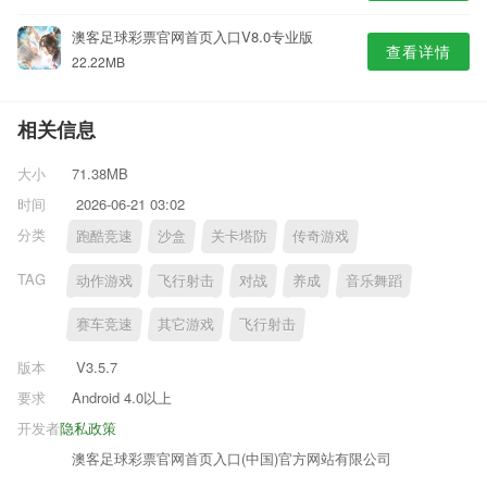
澳客足球彩票官网首页入口V8.0专业版
查看详情
22.22MB
相关信息
大小
71.38MB
时间
2026-06-21 03:02
分类
跑酷竞速
沙盒
关卡塔防
传奇游戏
TAG
动作游戏
飞行射击
对战
养成
音乐舞蹈
赛车竞速
其它游戏
飞行射击
版本
V3.5.7
要求
Android 4.0以上
开发者
隐私政策
澳客足球彩票官网首页入口(中国)官方网站有限公司