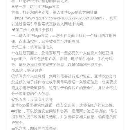
程，让您轻松开启精彩的体育之旅。
⛪️第一步：访问亚博logo官网
首先，打开您的浏览器，输入
亚博logo
的官方网址🍫
（https://www.qigushi.com/qi/1680272762302188.html）。您可
以通过搜索引擎搜索或直接输入网址来访问。
🏕第二步：点击注册按钮
一旦进入
亚博logo
官网，🚗您会在页面上找到一个醒目的注册按
钮。点击该按钮，您将被引导至注册页面。
🌸第三步：填写注册信息
🌱在注册页面上，您需要填写一些必要的个人信息来创建
亚博
logo
账户。通常包括用户名、密码、电子邮件地址、手机号码
等。请务必提供准确完整的信息，以确保顺利完成注册。
ℹ第四步：验证账户
🕑填写完个人信息后，您可能需要进行账户验证。
亚博logo
会向
您提供的电子邮件地址或手机号码发送一条验证信息，您需要按
照提示进行验证操作。这有助于确保账户的安全性，并防止不法
分子滥用您的个人信息。
🥀第五步：设置安全选项
亚博logo
通常要求您设置一些安全选项，以增强账户的安全性。
🚋例如，可以设置安全问题和答案，启用两步验证等功能。请根
据系统的提示设置相关选项，并妥善保管相关信息，确保您的账
户安全。
🌯第六步：阅读并同意条款