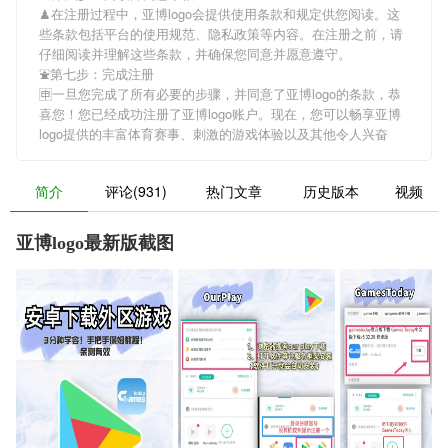
♟在注册过程中，
亚博logo
会提供使用条款和规定供您阅读。这
些条款包括平台的使用规范、隐私政策等内容。在注册之前，请
仔细阅读并理解这些条款，并确保您同意并愿意遵守。
⛲️第七步：完成注册
🈸一旦您完成了所有必要的步骤，并同意了
亚博logo
的条款，恭
喜您！您已经成功注册了亚博logo账户。现在，您可以畅享
亚博
logo
提供的丰富体育赛事、刺激的游戏体验以及其他令人兴奋
简介
评论(931)
热门文章
历史版本
视频
亚博logo最新版截图