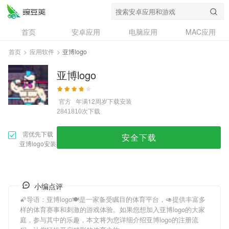
首页
安卓应用
电脑应用
MAC应用
资讯
专题
设计奖
创意应用
首页
>
应用软件
>
亚博logo
问答
亚博logo
官方
年满12周岁
下载安装
次下载
2841810
需优先下载
安全下载
亚博logo安装
小编点评
🌠导语：
亚博logo
🍽是一家备受瞩目的体育平台，🥑提供丰富多
样的体育赛事和刺激的游戏体验。如果您想加入
亚博logo
的大家
庭，参与其中的乐趣，本文将为您详细介绍
亚博logo
的注册流