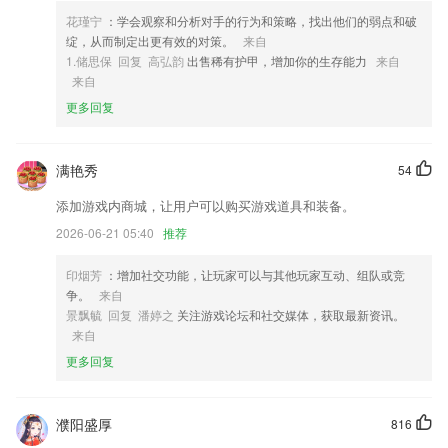
4,闯关新增关卡，愈战愈勇，随机抽取课程回顾，超刺激！
花瑾宁
：学会观察和分析对手的行为和策略，找出他们的弱点和破
5,魔幻头饰，华丽彩妆，闪亮耳贴，您的自拍更迷人
绽，从而制定出更有效的对策。
来自
6,《麻衣神算子》2016年全网最火悬疑小说，全本免费读
1.储思保 回复 高弘韵
出售稀有护甲，增加你的生存能力
来自
来自
亚博logo软件优势
更多回复
1.学习生活需求全方位满足
2.1操作方便：中/英文、手动/自动根据需要自动切换，满足不同用户需求
满艳秀
54
3.·没有基础不用担心，会为用户教学入门小技巧练习基础
添加游戏内商城，让用户可以购买游戏道具和装备。
4.【使用统计】每日、每周的使用行为，汇聚成更便于理解的视图，2265
2026-06-21 05:40
推荐
app分析孩子使用习惯，再引导转移成健康的好习惯。
5.点击成语中的任何一个字，自动展示与之相关的所有成语，接龙？对我
印烟芳
：增加社交功能，让玩家可以与其他玩家互动、组队或竞
来说，小case；
争。
来自
景飘毓 回复 潘婷之
关注游戏论坛和社交媒体，获取最新资讯。
6.为考生提供最好的插本升本的一个社交圈子，并且为考生提供最好的学
来自
习资料和课程
更多回复
亚博logo更新了什么?
更新应用程序名称为“中邮车务商户版”
濮阳盛厚
816
去除匿名评论功能，发布评论前必须进行登录