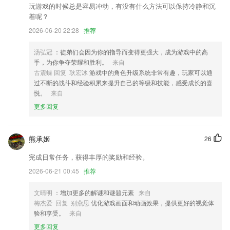
玩游戏的时候总是容易冲动，有没有什么方法可以保持冷静和沉
修复 oppo手机无法收到推送的问题
着呢？
新增运行界面控制台打印功能
2026-06-20 22:28
推荐
新增老人叫车订单类型，司机可在新版本中接老人叫车的订单
汤弘冠
：徒弟们会因为你的指导而变得更强大，成为游戏中的高
优化会员卡次卡退卡流程
手，为你争夺荣耀和胜利。
来自
联系我们
古震蝶 回复 耿宏冰
游戏中的角色升级系统非常有趣，玩家可以通
以上就是亚博logo的介绍，如果您喜欢这款软件，您可以到应用商店进行
过不断的战斗和经验积累来提升自己的等级和技能，感受成长的喜
打分评论，说出您的使用经历，以帮助我们更好的对产品进行优化修改。
悦。
来自
更多回复
熊承姬
26
完成日常任务，获得丰厚的奖励和经验。
2026-06-21 00:45
推荐
文晴明
：增加更多的解谜和谜题元素
来自
梅杰爱 回复 别燕思
优化游戏画面和动画效果，提供更好的视觉体
验和享受。
来自
更多回复