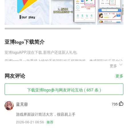
亚博logo下载简介
亚博logo
APP,现在下载,新用户还送新人礼包.
亚博logo是一款重磅上线的手机国际娱乐棋牌游戏，鑫盛国际娱乐平台让
更多
你一进入游戏就会身心愉悦，各种棋牌游戏手到擒来，悦耳的BGM让你
不由自主的抖腿，当然，最重要的还是棋牌的玩法和种类是真的非常丰
网友评论
更多
富，赶紧来试试吧！
亚博logo软件特色
下载亚博logo参与网友评论互动 ( 657 条 )
1,书架：在这里对于自己阅读的资源进行管理，还能进行本地导入。
蓝天容
735
2,用户在线进行垃圾处理也会非常的省心，2265及时的了解各类垃圾信息
的便利。
游戏界面设计简洁大方，很容易上手
3,知识以为利，文化以为用，抱一无离，精一草亭。
2026-06-21 06:56
推荐