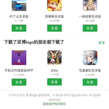
钓了么安卓版
壹哆哆安卓版
一秘相册安卓版
91.1MB
49.80MB
95.4MB
查看
查看
查看
下载了亚博logo的朋友都下载了
更多
手机文件搜索器APP
Zoho
毛遂兼职安卓版
1.77MB
77.79MB
9.66MB
查看
查看
查看
© 2010 至今 亚博logo 版权所有。© Since 2010 qigushi.com. All rights
reserved.
版权保护投诉指引