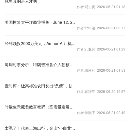
咸鱼真的是人才啊
作者:浦生灵 2026-06-21 01:18
美国恢复太平洋商业捕鱼 - June 12, 2026
作者:郑中达 2026-06-21 03:17
经纬领投2000万美元，Aether AI让机器人学会举一反三｜甲子光年
作者:孔亚邦 2026-06-21 01:29
每周时事分析：特朗普准备介入朝核问题
作者:湛琳利 2026-06-21 01:53
壹时评：让高标准农田长出“负债”，甘肃临泽真伤农！
作者:顾瑾亨 2026-06-20 19:57
时髦生意藏着致富密码（高质量发展在一线·小城宝藏）
作者:黎融宇 2026-06-21 02:49
太飒了！代表上海出征，金山“小白龙”舞了个全国一等奖