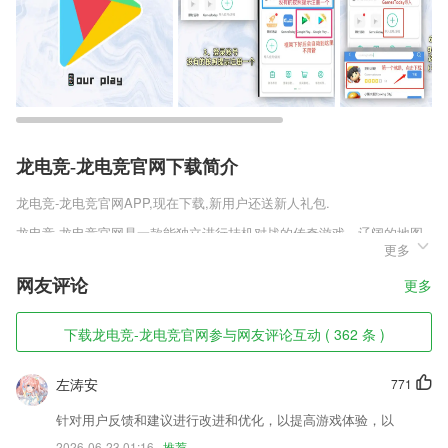
龙电竞-龙电竞官网下载简介
龙电竞-龙电竞官网
APP,现在下载,新用户还送新人礼包.
龙电竞-龙电竞官网是一款能独立进行挂机对战的传奇游戏，辽阔的地图
更多
当中包含了各种的对战方式，能够享受到晋级杀怪的欢乐，还能通过拾取
到暴露的装备来增强你的实力，更好的在这体验到传奇对决的欢乐，并且
网友评论
更多
还包含了各种丰富的游戏关卡。
龙电竞-龙电竞官网软件特色
下载龙电竞-龙电竞官网参与网友评论互动 ( 362 条 )
1,丰富多样的舞蹈赛事等你来参加，随时可以进行线上报名
左涛安
771
2,多种板块应用，新入员工信息直接线上审核，消息和待办事项随时提
醒，实时接收文档。
针对用户反馈和建议进行改进和优化，以提高游戏体验，以
3,提供待我整改和待我复检版块，让用户能够清晰看到各种待办事项内
2026-06-23 01:16
推荐