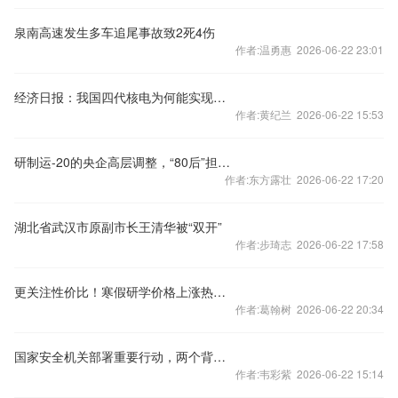
泉南高速发生多车追尾事故致2死4伤
作者:温勇惠 2026-06-22 23:01
经济日报：我国四代核电为何能实现领跑
作者:黄纪兰 2026-06-22 15:53
研制运-20的央企高层调整，“80后”担任总经理
作者:东方露壮 2026-06-22 17:20
湖北省武汉市原副市长王清华被“双开”
作者:步琦志 2026-06-22 17:58
更关注性价比！寒假研学价格上涨热度下降
作者:葛翰树 2026-06-22 20:34
国家安全机关部署重要行动，两个背景值得关注
作者:韦彩紫 2026-06-22 15:14