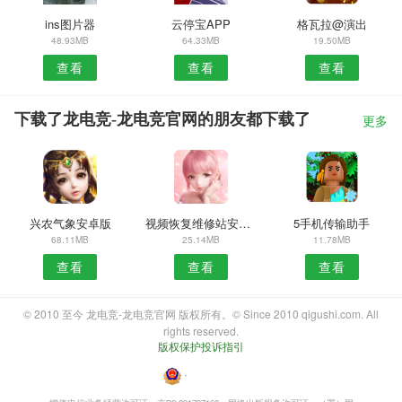
ins图片器
云停宝APP
格瓦拉@演出
48.93MB
64.33MB
19.50MB
查看
查看
查看
下载了龙电竞-龙电竞官网的朋友都下载了
更多
兴农气象安卓版
视频恢复维修站安卓版
5手机传输助手
68.11MB
25.14MB
11.78MB
查看
查看
查看
© 2010 至今 龙电竞-龙电竞官网 版权所有。© Since 2010 qigushi.com. All
rights reserved.
版权保护投诉指引
・