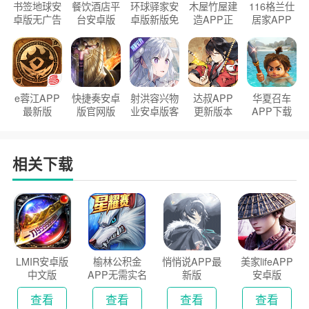
书签地球安
餐饮酒店平
环球驿家安
木屋竹屋建
116格兰仕
卓版无广告
台安卓版
卓版新版免
造APP正
居家APP
官方正版
2026版
费下载
版2026
手机版
e蓉江APP
快捷奏安卓
射洪容兴物
达叔APP
华夏召车
最新版
版官网版
业安卓版客
更新版本
APP下载
户端
2026
安装2026
相关下载
LMIR安卓版
榆林公积金
悄悄说APP最
美家lifeAPP
中文版
APP无需实名
新版
安卓版
认证版
查看
查看
查看
查看