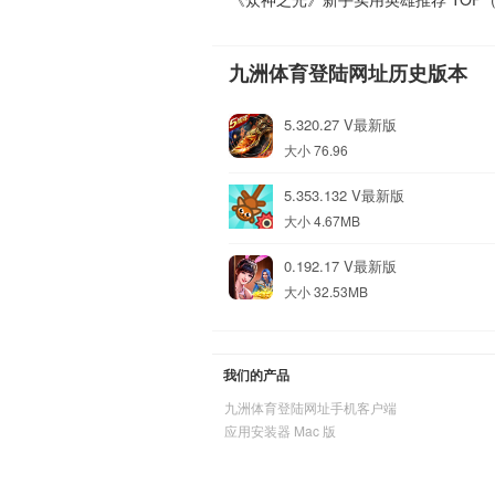
九洲体育登陆网址历史版本
5.320.27 V最新版
大小 76.96
5.353.132 V最新版
大小 4.67MB
0.192.17 V最新版
大小 32.53MB
我们的产品
九洲体育登陆网址手机客户端
应用安装器 Mac 版