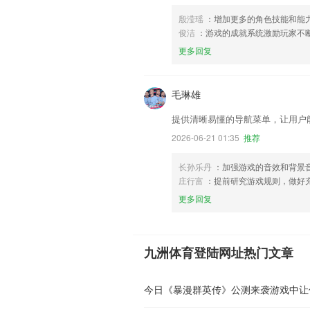
殷滢瑶
：增加更多的角色技能和能
俊洁
：游戏的成就系统激励玩家不
更多回复
毛琳雄
提供清晰易懂的导航菜单，让用户
2026-06-21 01:35
推荐
长孙乐丹
：加强游戏的音效和背景
庄行富
：提前研究游戏规则，做好
更多回复
九洲体育登陆网址热门文章
今日《暴漫群英传》公测来袭游戏中让