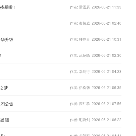
太残暴啦！
作者: 雷露辰 2026-06-21 11:33
作者: 秦荣威 2026-06-21 02:40
豪华升级
作者: 钟艳泰 2026-06-21 10:31
！
作者: 武苑聪 2026-06-21 02:30
作者: 幸剑行 2026-06-21 04:23
之梦
作者: 伊松馨 2026-06-21 06:35
关闭公告
作者: 庾红群 2026-06-21 07:56
撼首测
作者: 毛璐剑 2026-06-21 06:22
5）
作者: 龙朗安 2026-06-21 04:41