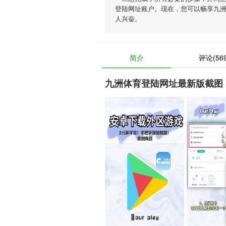
登陆网址账户。现在，您可以畅享九
人兴奋。
简介
评论(569
九洲体育登陆网址最新版截图