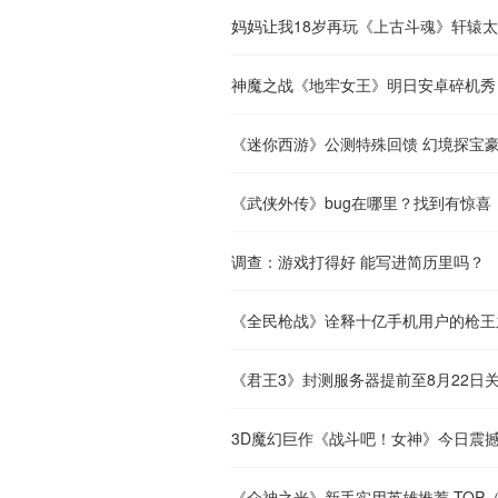
妈妈让我18岁再玩《上古斗魂》轩辕
神魔之战《地牢女王》明日安卓碎机秀
《迷你西游》公测特殊回馈 幻境探宝
《武侠外传》bug在哪里？找到有惊喜
调查：游戏打得好 能写进简历里吗？
《全民枪战》诠释十亿手机用户的枪王
《君王3》封测服务器提前至8月22日
3D魔幻巨作《战斗吧！女神》今日震
《众神之光》新手实用英雄推荐 TOP（