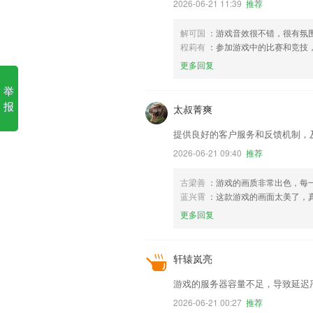
2026-06-21 11:39
推荐
解可国
：游戏音效很不错，很有氛
程莉有
：参加游戏中的比赛和竞技
更多回复
举
报
太叔菁爽
提供良好的客户服务和反馈机制，
2026-06-21 09:40
推荐
古梁善
：游戏的画质非常出色，每
蓝兴霄
：这款游戏的画面太美了，
更多回复
轩辕岚亮
游戏的服务器容量不足，导致延迟
2026-06-21 00:27
推荐