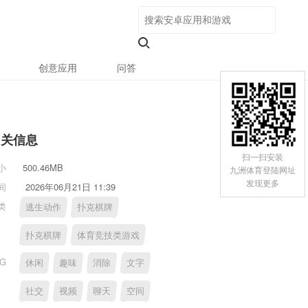
创意应用
问答
相关信息
扫一扫安装
小
500.46MB
九洲体育登陆网址
发现更多
间
2026年06月21日 11:39
类
逃生动作
扑克棋牌
扑克棋牌
体育竞技类游戏
AG
休闲
趣味
消除
文字
社交
视频
聊天
空间