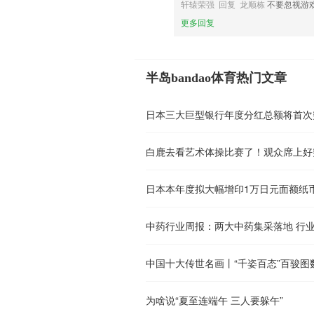
轩辕荣强 回复 龙顺栋
不要忽视游
更多回复
半岛bandao体育热门文章
日本三大巨型银行年度分红总额将首次
白鹿去看艺术体操比赛了！观众席上好
日本本年度拟大幅增印1万日元面额纸
中药行业周报：两大中药集采落地 行
中国十大传世名画丨“千姿百态”百骏图
为啥说“夏至连端午 三人要躲午”