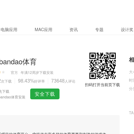
电脑应用
MAC应用
资讯
专题
设计奖
bandao体育
大
官方
年满12周岁
下载安装
时
2
次下载
98.43%
好评率
73648
人评论
扫码打开当前页下载
分
先下载
安全下载
andao体育安装
T