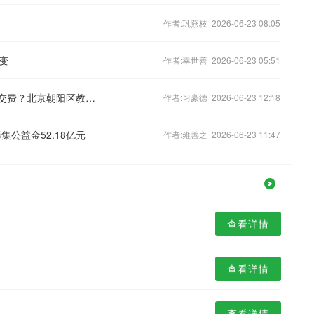
作者:巩燕枝 2026-06-23 08:05
变
作者:幸世善 2026-06-23 05:51
急难愁盼|大班没读幼儿园却不退2万预交费？北京朝阳区教委：已责成退费
作者:习豪德 2026-06-23 12:18
集公益金52.18亿元
作者:雍善之 2026-06-23 11:47
查看详情
查看详情
查看详情