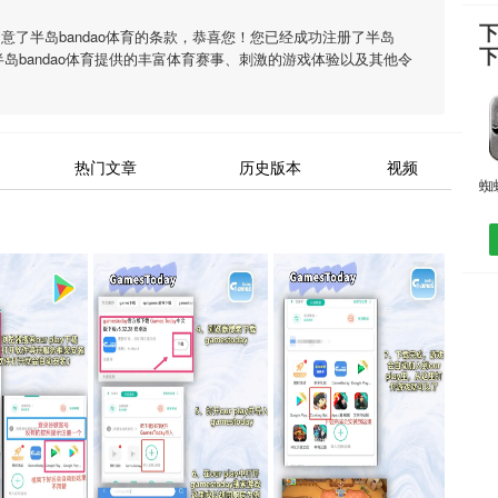
下
同意了
半岛bandao体育
的条款，恭喜您！您已经成功注册了半岛
半岛bandao体育
提供的丰富体育赛事、刺激的游戏体验以及其他令
热门文章
历史版本
视频