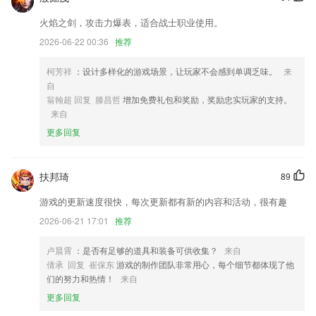
自动阅读来了！开启解放双手的阅读体验~
火焰之剑，攻击力爆表，适合战士职业使用。
新增全媒体直播
2026-06-22 00:36
推荐
更新apk
联系我们
柯芳祥
：设计多样化的游戏场景，让玩家不会感到单调乏味。
来
以上就是bob博鱼官网登录的介绍，如果您喜欢这款软件，您可以到应用
自
商店进行打分评论，说出您的使用经历，以帮助我们更好的对产品进行优
翁翰超 回复 滕昌哲
增加免费礼包和奖励，奖励忠实玩家的支持。
化修改。
来自
更多回复
扶邦琦
89
游戏的更新速度很快，每次更新都有新的内容和活动，很有趣
2026-06-21 17:01
推荐
卢晨霄
：是否有足够的道具和装备可供收集？
来自
倩承 回复 崔保东
游戏的制作团队非常用心，每个细节都体现了他
们的努力和热情！
来自
更多回复