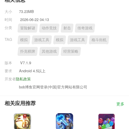
相关信息
大小
73.23MB
时间
2026-06-22 04:13
分类
冒险解谜
动作竞技
射击
传奇游戏
TAG
模拟
游戏工具
模拟
游戏工具
格斗街机
扑克棋牌
其他游戏
经营策略
版本
V7.1.9
要求
Android 4.5以上
开发者
隐私政策
bob博鱼官网登录(中国)官方网站有限公司
相关应用推荐
更多