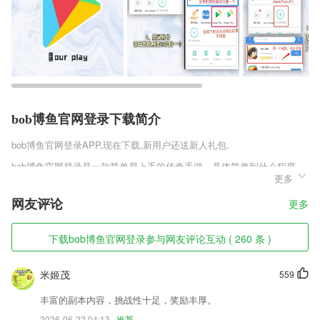
bob博鱼官网登录下载简介
bob博鱼官网登录
APP,现在下载,新用户还送新人礼包.
bob博鱼官网登录是一款简单易上手的传奇手游，具体简单到什么程度
更多
能?你可以完全解放你的双手，放置挂机。同时还能升级，岂不美哉。更
有丰富的奖品领取，高风险的副本设计，收益极高的任务奖励。还等什
网友评论
更多
么，是兄弟，就跟我一起来挂机!
bob博鱼官网登录软件特色
下载bob博鱼官网登录参与网友评论互动 ( 260 条 )
1,每天都有新鲜的资源提供给你，并且对新闻栏目进行明确分类。
米姬茂
559
2,微积分，线性代数
3,1优化数据更新问题。
丰富的副本内容，挑战性十足，奖励丰厚。
2026-06-22 04:13
推荐