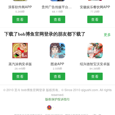
浪客软件阁APP
贵州广告传媒平台安卓版
安徽娱乐餐饮网APP
5.26MB
68.11MB
77.2MB
查看
查看
查看
下载了bob博鱼官网登录的朋友都下载了
更多
蒸汽涂鸦安卓版
图凌APP
绍兴德智宝沃安卓版
28.44MB
2.55MB
84.36MB
查看
查看
查看
© 2010 至今 bob博鱼官网登录 版权所有。© Since 2010 qigushi.com. All rights
reserved.
版权保护投诉指引
・