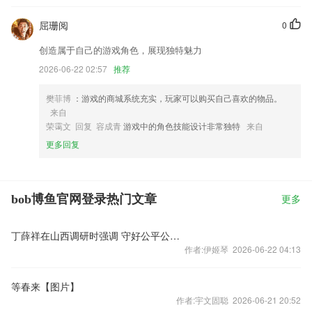
屈珊阅
0
创造属于自己的游戏角色，展现独特魅力
2026-06-22 02:57
推荐
樊菲博
：游戏的商城系统充实，玩家可以购买自己喜欢的物品。
来自
荣霭文 回复 容成青
游戏中的角色技能设计非常独特
来自
更多回复
bob博鱼官网登录热门文章
更多
丁薛祥在山西调研时强调 守好公平公正“生命线” 确保实现“平安高考”目标
作者:伊姬琴 2026-06-22 04:13
等春来【图片】
作者:宇文固聪 2026-06-21 20:52