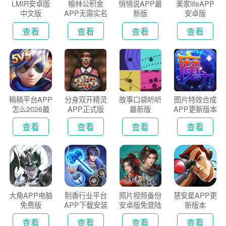
LMIR安卓版
榆林公积金
悄悄说APP最
美家lifeAPP
中文版
APP无需实名
新版
安卓版
认证版
查看
查看
查看
查看
稿稿平台APP
分身双开精灵
故事口袋听听
图片特效合成
怎么2026最
APP正式版
最新版
APP更新版本
新版
2026
查看
查看
查看
查看
大角APP电脑
制香行业平台
照片视频备份
慧安星APP更
免费版
APP下载安装
安卓版免登陆
新版本
2026
版
查看
查看
查看
查看