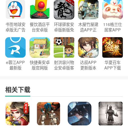
书签地球安
餐饮酒店平
环球驿家安
木屋竹屋建
116格兰仕
卓版无广告
台安卓版
卓版新版免
造APP正
居家APP
官方正版
2026版
费下载
版2026
手机版
e蓉江APP
快捷奏安卓
射洪容兴物
达叔APP
华夏召车
最新版
版官网版
业安卓版客
更新版本
APP下载
户端
2026
安装2026
相关下载