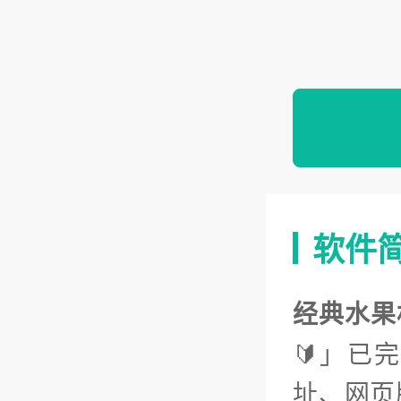
软件
经典水果
🔰」已
址、网页