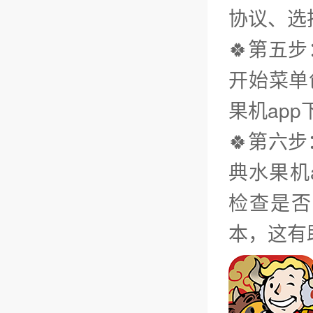
协议、选
🍀第五
开始菜单
果机ap
🍀第六
典水果机
检查是否
本，这有