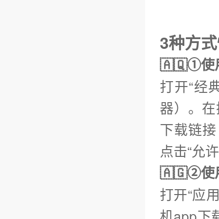
3种方式
🇦🇶①
打开“经
器）。在
下载链接【
点击“允
🇦🇬
打开“应
机app