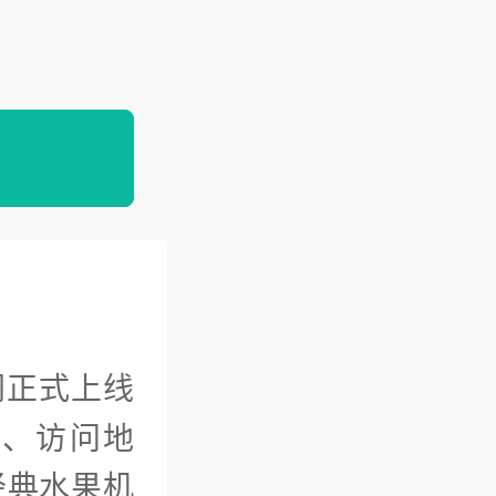
网正式上线
口、访问地
经典水果机