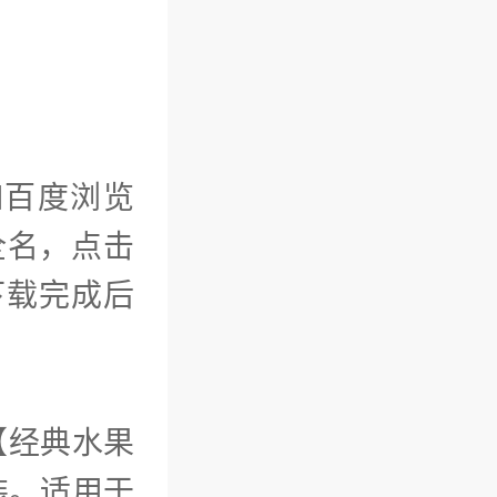
！
如百度浏览
全名，点击
，下载完成后
【经典水果
装。适用于